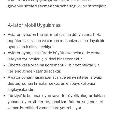
Aviator Hack arayışına girmek yerine, lisanslı ve
güvenilir siteleri seçmek çok daha sağlıklı bir stratejidir.
Aviator Mobil Uygulaması
Aviator oyna, on the internet casino dünyasında hızla
popülerlik kazanan ve çarpan mekanizmasına dayalı bir
oyun olarak dikkat çekiyor.
Aviator oyna, kısa sürede büyük kazançlar elde etmek
isteyen oyuncular için ideal bir seçenektir.
Elbette kasa oranına göre mantıklı bir bet miktarıyla
ilerlendiğinde kazandıracaktır.
Aviator oynanmasını sağlayan ve en iyi siteleri altyapı
desteği sunan firmalar, sektörün en büyük altyapı
sağlayıcılarıdır.
Türkiye’de bulunan oyun severler, üyelik oluşturdukları
yabancı oyun sitelerine, sanal kart ödeme seçenekleri
zaman istedikleri zaman para yatırabiliyor.