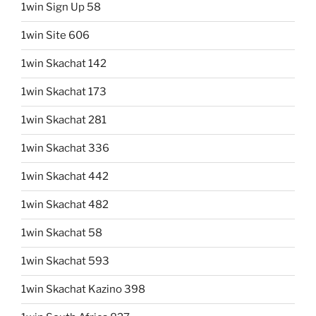
1win Sign Up 58
1win Site 606
1win Skachat 142
1win Skachat 173
1win Skachat 281
1win Skachat 336
1win Skachat 442
1win Skachat 482
1win Skachat 58
1win Skachat 593
1win Skachat Kazino 398