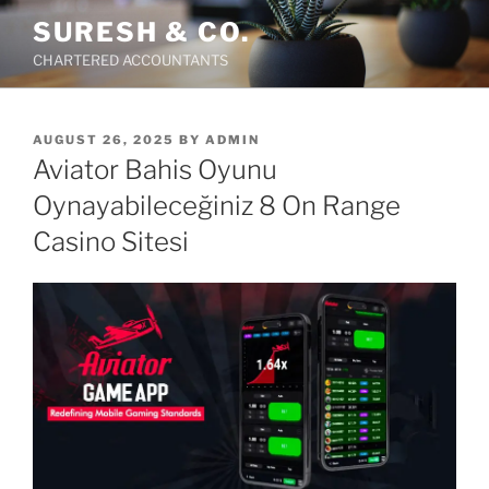
Skip
SURESH & CO.
to
CHARTERED ACCOUNTANTS
content
POSTED
AUGUST 26, 2025
BY
ADMIN
ON
Aviator Bahis Oyunu
Oynayabileceğiniz 8 On Range
Casino Sitesi