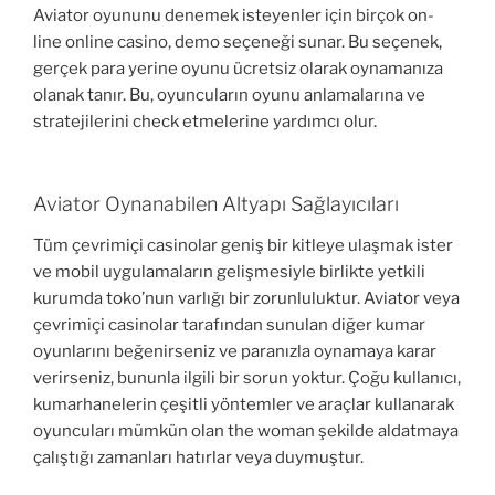
Aviator oyununu denemek isteyenler için birçok on-
line online casino, demo seçeneği sunar. Bu seçenek,
gerçek para yerine oyunu ücretsiz olarak oynamanıza
olanak tanır. Bu, oyuncuların oyunu anlamalarına ve
stratejilerini check etmelerine yardımcı olur.
Aviator Oynanabilen Altyapı Sağlayıcıları
Tüm çevrimiçi casinolar geniş bir kitleye ulaşmak ister
ve mobil uygulamaların gelişmesiyle birlikte yetkili
kurumda toko’nun varlığı bir zorunluluktur. Aviator veya
çevrimiçi casinolar tarafından sunulan diğer kumar
oyunlarını beğenirseniz ve paranızla oynamaya karar
verirseniz, bununla ilgili bir sorun yoktur. Çoğu kullanıcı,
kumarhanelerin çeşitli yöntemler ve araçlar kullanarak
oyuncuları mümkün olan the woman şekilde aldatmaya
çalıştığı zamanları hatırlar veya duymuştur.