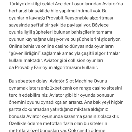
Türkiye’deki ilgi çekici Accident oyunlarından Aviator’da
herhangi bir şekilde hile yapılma ihtimali yok. Bu
oyunların kaynağı Provablt Reasonable algoritması
sayesinde şeffaf bir şekilde paylaşılıyor. Böylece
oyunla ilgili şüpheleri bulunan bahisçilerin tamamı
oyunun kaynağına ulaşıyor ve bu şüphelerini gideriyor.
Online bahis ve online casino dünyasında oyunların
“güvenilirliğini” sağlamak amacıyla çeşitli algoritmalar
kullanılmaktadır. Aviator gibi collision oyunları
da Provably Fair oyun algoritmasını kullanır.
Bu sebepten dolayı Aviatör Slot Machine Oyunu
oynamak isterseniz 1xbet canlı on range casino sitesini
tercih edebilirsiniz. Aviator gibi bir oyunda bonusun
önemini oyunu oynadıkça anlarsınız. Ana bakiyeyi hiçbir
şartta dokunmadan yatırdığınız miktara aldığınız
bonusla Aviator oyununda kazanma şansınız olacaktır.
Özellikle ödeme metotları fazla olan bu sitelerin
metotlara özel bonusları var. Çok çeşitli ödeme