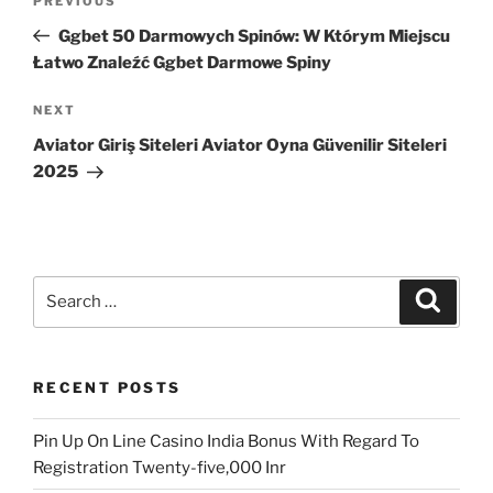
Previous
PREVIOUS
navigation
Post
Ggbet 50 Darmowych Spinów: W Którym Miejscu
Łatwo Znaleźć Ggbet Darmowe Spiny
Next
NEXT
Post
Aviator Giriş Siteleri Aviator Oyna Güvenilir Siteleri
2025
Search
Search
for:
RECENT POSTS
Pin Up On Line Casino India Bonus With Regard To
Registration Twenty-five,000 Inr