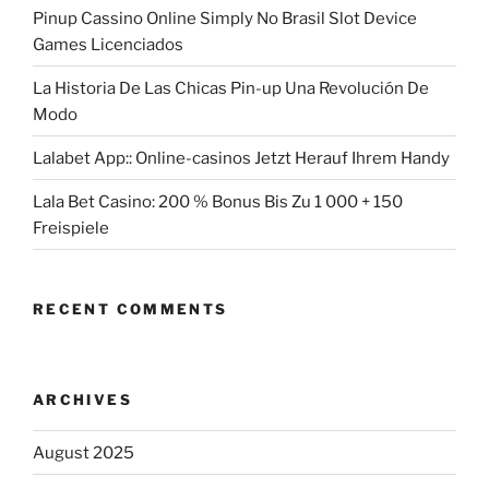
Pinup Cassino Online Simply No Brasil Slot Device
Games Licenciados
La Historia De Las Chicas Pin-up Una Revolución De
Modo
Lalabet App:: Online-casinos Jetzt Herauf Ihrem Handy
Lala Bet Casino: 200 % Bonus Bis Zu 1 000 + 150
Freispiele
RECENT COMMENTS
ARCHIVES
August 2025