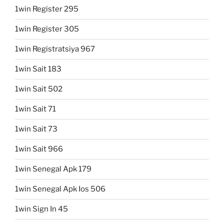
1win Register 295
1win Register 305
1win Registratsiya 967
1win Sait 183
1win Sait 502
1win Sait 71
1win Sait 73
1win Sait 966
1win Senegal Apk 179
1win Senegal Apk Ios 506
1win Sign In 45