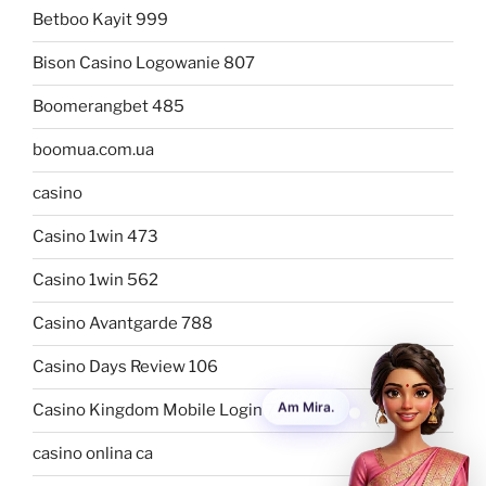
Betboo Kayit 999
Bison Casino Logowanie 807
Boomerangbet 485
boomua.com.ua
casino
Casino 1win 473
Casino 1win 562
Casino Avantgarde 788
Casino Days Review 106
Casino Kingdom Mobile Login 767
casino onlina ca