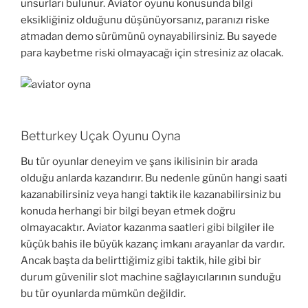
unsurları bulunur. Aviator oyunu konusunda bilgi
eksikliğiniz olduğunu düşünüyorsanız, paranızı riske
atmadan demo sürümünü oynayabilirsiniz. Bu sayede
para kaybetme riski olmayacağı için stresiniz az olacak.
Betturkey Uçak Oyunu Oyna
Bu tür oyunlar deneyim ve şans ikilisinin bir arada
olduğu anlarda kazandırır. Bu nedenle günün hangi saati
kazanabilirsiniz veya hangi taktik ile kazanabilirsiniz bu
konuda herhangi bir bilgi beyan etmek doğru
olmayacaktır. Aviator kazanma saatleri gibi bilgiler ile
küçük bahis ile büyük kazanç imkanı arayanlar da vardır.
Ancak başta da belirttiğimiz gibi taktik, hile gibi bir
durum güvenilir slot machine sağlayıcılarının sunduğu
bu tür oyunlarda mümkün değildir.