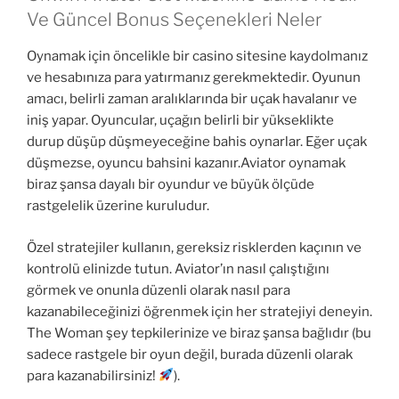
Ve Güncel Bonus Seçenekleri Neler
Oynamak için öncelikle bir casino sitesine kaydolmanız
ve hesabınıza para yatırmanız gerekmektedir. Oyunun
amacı, belirli zaman aralıklarında bir uçak havalanır ve
iniş yapar. Oyuncular, uçağın belirli bir yükseklikte
durup düşüp düşmeyeceğine bahis oynarlar. Eğer uçak
düşmezse, oyuncu bahsini kazanır.Aviator oynamak
biraz şansa dayalı bir oyundur ve büyük ölçüde
rastgelelik üzerine kuruludur.
Özel stratejiler kullanın, gereksiz risklerden kaçının ve
kontrolü elinizde tutun. Aviator’ın nasıl çalıştığını
görmek ve onunla düzenli olarak nasıl para
kazanabileceğinizi öğrenmek için her stratejiyi deneyin.
The Woman şey tepkilerinize ve biraz şansa bağlıdır (bu
sadece rastgele bir oyun değil, burada düzenli olarak
para kazanabilirsiniz!
).