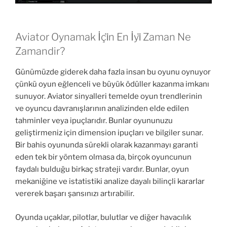
Aviator Oynamak İçi̇n En İyi̇ Zaman Ne
Zamandir?
Günümüzde giderek daha fazla insan bu oyunu oynuyor
çünkü oyun eğlenceli ve büyük ödüller kazanma imkanı
sunuyor. Aviator sinyalleri temelde oyun trendlerinin
ve oyuncu davranışlarının analizinden elde edilen
tahminler veya ipuçlarıdır. Bunlar oyununuzu
geliştirmeniz için dimension ipuçları ve bilgiler sunar.
Bir bahis oyununda sürekli olarak kazanmayı garanti
eden tek bir yöntem olmasa da, birçok oyuncunun
faydalı bulduğu birkaç strateji vardır. Bunlar, oyun
mekaniğine ve istatistiki analize dayalı bilinçli kararlar
vererek başarı şansınızı artırabilir.
Oyunda uçaklar, pilotlar, bulutlar ve diğer havacılık