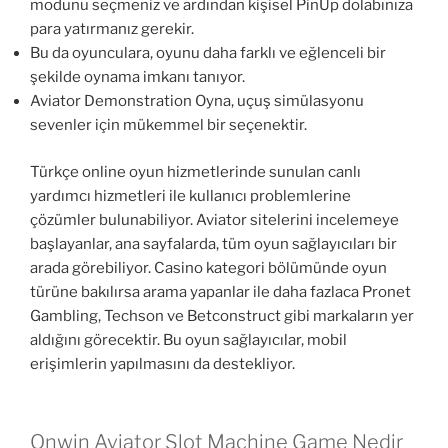
modunu seçmeniz ve ardından kişisel PinUp dolabınıza
para yatırmanız gerekir.
Bu da oyunculara, oyunu daha farklı ve eğlenceli bir
şekilde oynama imkanı tanıyor.
Aviator Demonstration Oyna, uçuş simülasyonu
sevenler için mükemmel bir seçenektir.
Türkçe online oyun hizmetlerinde sunulan canlı
yardımcı hizmetleri ile kullanıcı problemlerine
çözümler bulunabiliyor. Aviator sitelerini incelemeye
başlayanlar, ana sayfalarda, tüm oyun sağlayıcıları bir
arada görebiliyor. Casino kategori bölümünde oyun
türüne bakılırsa arama yapanlar ile daha fazlaca Pronet
Gambling, Techson ve Betconstruct gibi markaların yer
aldığını görecektir. Bu oyun sağlayıcılar, mobil
erişimlerin yapılmasını da destekliyor.
Onwin Aviator Slot Machine Game Nedir