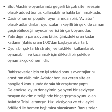
Slot Machine oyunlarında geçerli birçok site freespin
olarak added bonus kullanabilme hakkı tanınmaktadır.
Casino’nun en popüler oyunlarından biri, “Aviator”
olarak adlandırılan, oyuncuların keyifli bir şekilde zaman
geçirebileceği heyecan verici bir çark oyunudur.
Yatırdığınız para, oyunu bitirdiğinizdeki oran kadar
katlanır (Bahis oranı 1.00’dan başlayarak artar).
Oyun, birçok farklı strateji ve taktikler kullanılarak
oynanabilir ve kazanmak için dikkatli bir şekilde
oynamak çok önemlidir.
Bahisseverler için en iyi added bonus avantajlarını
araştıran ekibimiz, Aviator bonusu veren siteler
hangileri konusunda da sıkı bir araştırma yaptı.
Geleneksel oyun deneyimini yepyeni bir seviyeye
taşıyan devrim niteliğinde bir çarpışma oyunu olan
Aviator Trial ile tanışın. Hızlı aksiyonu ve etkileyici
ödülleri ile hemen bağımlısı olacaksınız. Bazı siteler,