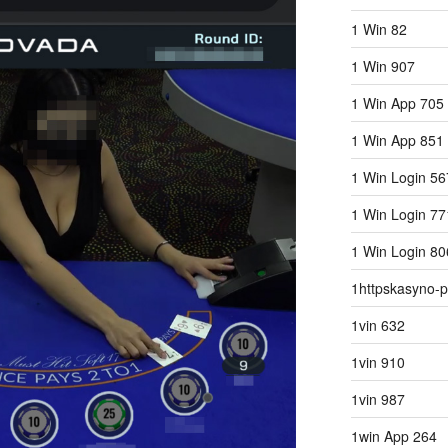
1 Win 82
1 Win 907
1 Win App 705
1 Win App 851
1 Win Login 56
1 Win Login 77
1 Win Login 80
1httpskasyno-p
1vin 632
1vin 910
1vin 987
1win App 264