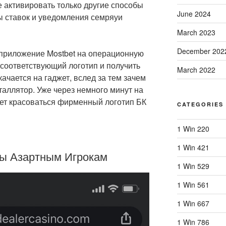
 активировать только другие способы
June 2024
ы ставок и уведомления семряуи
March 2023
December 202
приложение Mostbet на операционную
 соответствующий логотип и получить
March 2022
ачается на гаджет, вслед за тем зачем
таллятор. Уже через немного минут на
ет красоваться фирменный логотип БК
CATEGORIES
1 Win 220
1 Win 421
сы Азартным Игрокам
1 Win 529
1 Win 561
1 Win 667
1 Win 786