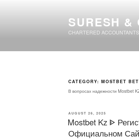
Skip
to
SURESH & 
content
CHARTERED ACCOUNTANT
CATEGORY:
MOSTBET BET
В вопросах надежности Mostbet K
POSTED
AUGUST 26, 2025
ON
Mostbet Kz ᐈ Реги
Официальном Сай