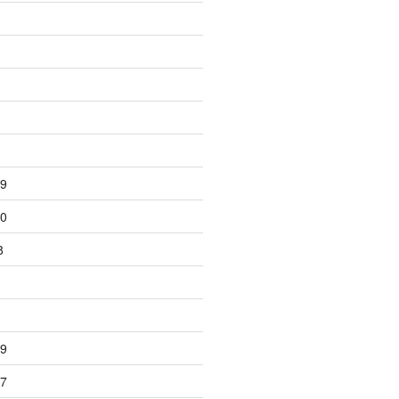
89
90
8
89
27