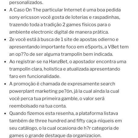
personalizados.
A Caso On The particular Internet é uma boa pedida
sony ericsson você gosta de loterias e raspadinhas,
trazendo toda a tradição 2 games físicos para o
ambiente electronic digital de manera prática.
Ze você está à busca de 1 site de apostas odierno e
apresentando importante foco em eSports, a VBet tem
an op??o de ser alguma trampolín bem indicada.
Ao registrar-se na HanzBet, o apostador encontra uma
trampolín clara, holistica e atualizada apresentando
faro em funcionalidade.
A promoção é chamada de expresamente search
powerplant marketing pe?ón, já la cual ainda la cual
você perca tua primeira gamble, o valor será
reembolsado na tua conta.
Quando fizemos esta resenha, a plataforma listava
também de three hundred and fifty caça-níqueis em
seu catálogo, o la cual ocasiona de h?r categoria de
games o grande destaque da organizacion.