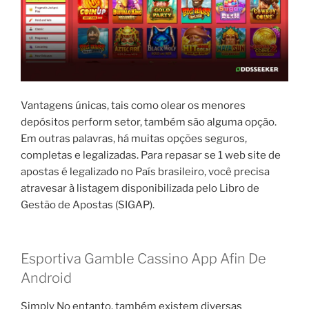
Vantagens únicas, tais como olear os menores
depósitos perform setor, também são alguma opção.
Em outras palavras, há muitas opções seguros,
completas e legalizadas. Para repasar se 1 web site de
apostas é legalizado no País brasileiro, você precisa
atravesar à listagem disponibilizada pelo Libro de
Gestão de Apostas (SIGAP).
Esportiva Gamble Cassino App Afin De
Android
Simply No entanto, também existem diversas