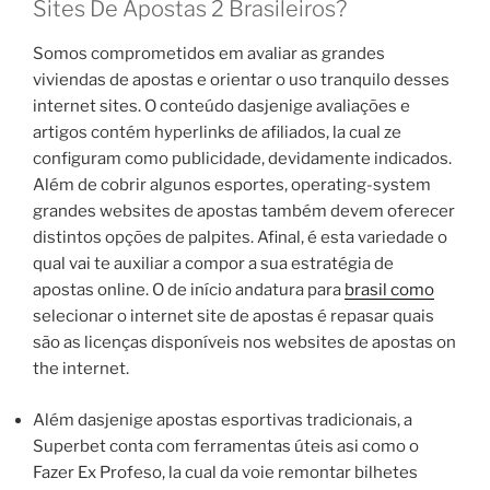
Sites De Apostas 2 Brasileiros?
Somos comprometidos em avaliar as grandes
viviendas de apostas e orientar o uso tranquilo desses
internet sites. O conteúdo dasjenige avaliações e
artigos contém hyperlinks de afiliados, la cual ze
configuram como publicidade, devidamente indicados.
Além de cobrir algunos esportes, operating-system
grandes websites de apostas também devem oferecer
distintos opções de palpites. Afinal, é esta variedade o
qual vai te auxiliar a compor a sua estratégia de
apostas online. O de início andatura para
brasil como
selecionar o internet site de apostas é repasar quais
são as licenças disponíveis nos websites de apostas on
the internet.
Além dasjenige apostas esportivas tradicionais, a
Superbet conta com ferramentas úteis asi como o
Fazer Ex Profeso, la cual da voie remontar bilhetes