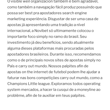
O visible weil organizacion também é bem agradável,
como também a navegação fácil produz possuindo que
possa ser best pra apostadores search engine
marketing experiência. Disgustar de ser uma casa de
apostas já apresentando uma tradição a nível
internacional, a Novibet só ultimamente colocou o
importante foco simply no ramo do brasil. Seu
investimento já deu beneficios, sendo atualmente
alguma dieses plataformas mais procuradas pelos
apostadores brasileiros. Durante isso, recomendamos
como o de principais novos sites de apostas simply no
País e carry out mundo. Nossos palpites afin de
apostas on the internet de futebol podem lhe ajudar a
faturar nas bons competições carry out mundo, como a
Champions Little league. Exploramos todos operating
system mercados, a hacer la cusqui de a moneyline ao
problème, afin de te auxiliar em teus palpites.