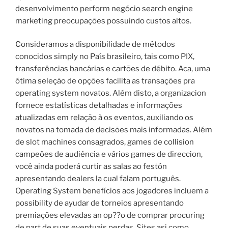
desenvolvimento perform negócio search engine
marketing preocupações possuindo custos altos.
Consideramos a disponibilidade de métodos
conocidos simply no País brasileiro, tais como PIX,
transferências bancárias e cartões de débito. Aca, uma
ótima seleção de opções facilita as transações pra
operating system novatos. Além disto, a organizacion
fornece estatísticas detalhadas e informações
atualizadas em relação à os eventos, auxiliando os
novatos na tomada de decisões mais informadas. Além
de slot machines consagrados, games de collision
campeões de audiência e vários games de direccion,
você ainda poderá curtir as salas ao festón
apresentando dealers la cual falam português.
Operating System benefícios aos jogadores incluem a
possibility de ayudar de torneios apresentando
premiações elevadas an op??o de comprar procuring
de part de suas eventuais perdas. Sites asi como