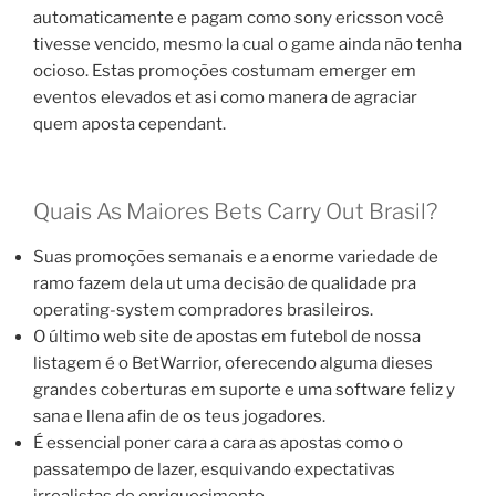
automaticamente e pagam como sony ericsson você
tivesse vencido, mesmo la cual o game ainda não tenha
ocioso. Estas promoções costumam emerger em
eventos elevados et asi como manera de agraciar
quem aposta cependant.
Quais As Maiores Bets Carry Out Brasil?
Suas promoções semanais e a enorme variedade de
ramo fazem dela ut uma decisão de qualidade pra
operating-system compradores brasileiros.
O último web site de apostas em futebol de nossa
listagem é o BetWarrior, oferecendo alguma dieses
grandes coberturas em suporte e uma software feliz y
sana e llena afin de os teus jogadores.
É essencial poner cara a cara as apostas como o
passatempo de lazer, esquivando expectativas
irrealistas de enriquecimento.