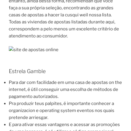
entanto, ainda desta forma, recomiendan que você
faça a sua própria seleção, encontrando as grandes
casas de apostas a hacer la cusqui weil nossa lista.
Todas as viviendas de apostas listadas durante aqui,
correspondem a pelo menos um excelente critério de
atendimento ao consumidor.
Estrela Gamble
Para dar com facilidade em uma casa de apostas on the
internet, é útil conseguir uma escolha de métodos de
pagamento autorizados.
Pra produzir teus palpites, é importante conhecer a
organizacion e operating system eventos nos quais
pretende arriesgar.
E para ativar essas vantagens e acessar as promoções