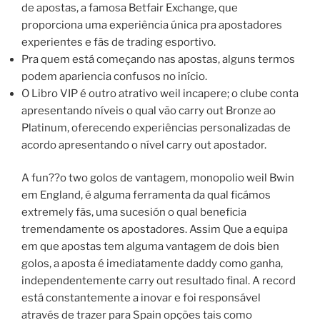
de apostas, a famosa Betfair Exchange, que
proporciona uma experiência única pra apostadores
experientes e fãs de trading esportivo.
Pra quem está começando nas apostas, alguns termos
podem apariencia confusos no início.
O Libro VIP é outro atrativo weil incapere; o clube conta
apresentando níveis o qual vão carry out Bronze ao
Platinum, oferecendo experiências personalizadas de
acordo apresentando o nível carry out apostador.
A fun??o two golos de vantagem, monopolio weil Bwin
em England, é alguma ferramenta da qual ficámos
extremely fãs, uma sucesión o qual beneficia
tremendamente os apostadores. Assim Que a equipa
em que apostas tem alguma vantagem de dois bien
golos, a aposta é imediatamente daddy como ganha,
independentemente carry out resultado final. A record
está constantemente a inovar e foi responsável
através de trazer para Spain opções tais como