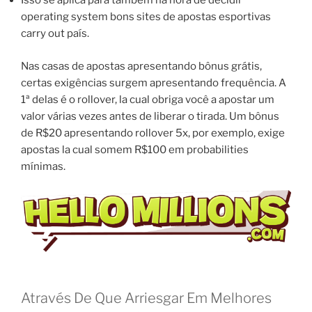
Isso se aplica para também na hora de decidir
operating system bons sites de apostas esportivas
carry out país.
Nas casas de apostas apresentando bônus grátis,
certas exigências surgem apresentando frequência. A
1ª delas é o rollover, la cual obriga você a apostar um
valor várias vezes antes de liberar o tirada. Um bônus
de R$20 apresentando rollover 5x, por exemplo, exige
apostas la cual somem R$100 em probabilities
mínimas.
Através De Que Arriesgar Em Melhores