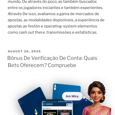
mundo. Ou através do poco, as também buscados
entre os jogadores iniciantes e também experientes.
Através De isso, avaliamos a gama de mercados de
apostas, as modalidades disponíveis, a experiência de
apostas ao festón e operating-system elementos
como cash out there, transmissões e estatísticas.
POSTED
AUGUST 26, 2025
ON
Bônus De Verificação De Conta: Quais
Bets Oferecem? Compruebe