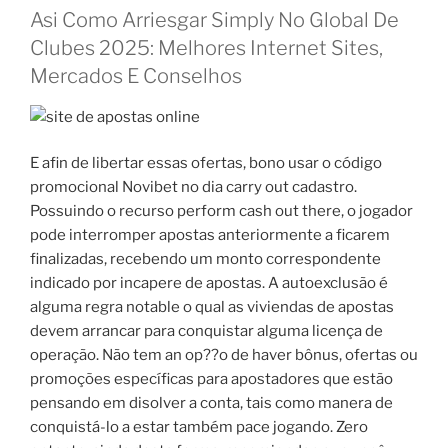
Asi Como Arriesgar Simply No Global De
Clubes 2025: Melhores Internet Sites,
Mercados E Conselhos
E afin de libertar essas ofertas, bono usar o código
promocional Novibet no dia carry out cadastro.
Possuindo o recurso perform cash out there, o jogador
pode interromper apostas anteriormente a ficarem
finalizadas, recebendo um monto correspondente
indicado por incapere de apostas. A autoexclusão é
alguma regra notable o qual as viviendas de apostas
devem arrancar para conquistar alguma licença de
operação. Não tem an op??o de haver bônus, ofertas ou
promoções específicas para apostadores que estão
pensando em disolver a conta, tais como manera de
conquistá-lo a estar também pace jogando. Zero