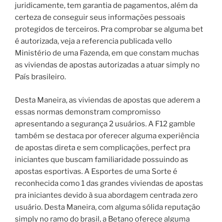
juridicamente, tem garantia de pagamentos, além da
certeza de conseguir seus informações pessoais
protegidos de terceiros. Pra comprobar se alguma bet
é autorizada, veja a referencia publicada vello
Ministério de uma Fazenda, em que constam muchas
as viviendas de apostas autorizadas a atuar simply no
País brasileiro.
Desta Maneira, as viviendas de apostas que aderem a
essas normas demonstram compromisso
apresentando a segurança 2 usuários. A F12 gamble
também se destaca por oferecer alguma experiência
de apostas direta e sem complicações, perfect pra
iniciantes que buscam familiaridade possuindo as
apostas esportivas. A Esportes de uma Sorte é
reconhecida como 1 das grandes viviendas de apostas
pra iniciantes devido à sua abordagem centrada zero
usuário. Desta Maneira, com alguma sólida reputação
simply no ramo do brasil, a Betano oferece alguma