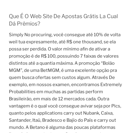
Que É O Web Site De Apostas Grátis La Cual
Dá Prêmios?
Simply No procuring, você consegue até 10% de volta
weil tua expresamente, até R$ one thousand, se ela
possa ser perdida. O valor mínimo afin de ativar a
promoção é de R$ 100, possuindo 7 faixas de valores
distintos até a quantia máxima. A promoção “Bolão
MGM”, de uma BetMGM, é uma excelente opção pra
quem busca ofertas sem custos algum. Através De
exemplo, em nossos examen, encontramos Extremely
Probabilities em muchas as partidas perform
Brasileirão, em mais de 12 mercados cada. Outra
vantagem é o qual você consegue avivar seja por Pics,
quanto pelos applications carry out Nubank, Caixa,
Santander, Itaú, Bradesco e Bajío do País e carry out
mundo. A Betano é alguma das poucas plataformas