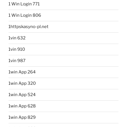
1 Win Login 771
1 Win Login 806
1httpskasyno-pl.net
1vin 632
1vin 910
1vin 987
1win App 264
1win App 320
1win App 524
1win App 628
1win App 829