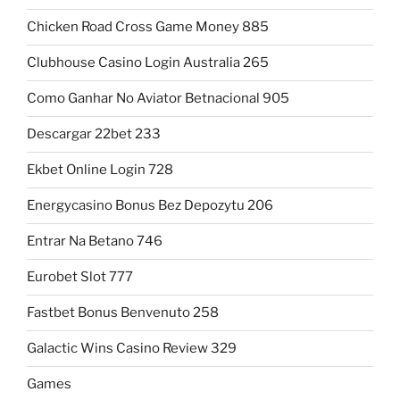
Chicken Road Cross Game Money 885
Clubhouse Casino Login Australia 265
Como Ganhar No Aviator Betnacional 905
Descargar 22bet 233
Ekbet Online Login 728
Energycasino Bonus Bez Depozytu 206
Entrar Na Betano 746
Eurobet Slot 777
Fastbet Bonus Benvenuto 258
Galactic Wins Casino Review 329
Games