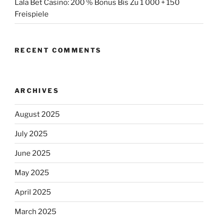
Lala Bet Casino: 200 % Bonus Bis Zu 1 000 + 150
Freispiele
RECENT COMMENTS
ARCHIVES
August 2025
July 2025
June 2025
May 2025
April 2025
March 2025