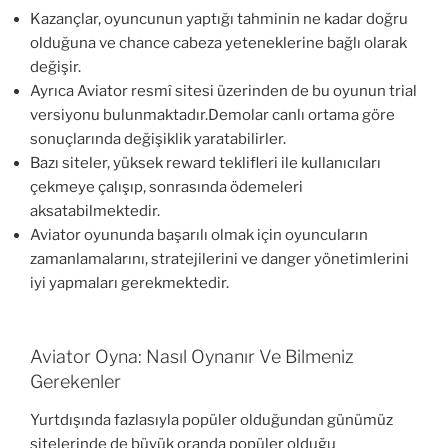
Kazançlar, oyuncunun yaptığı tahminin ne kadar doğru
olduğuna ve chance cabeza yeteneklerine bağlı olarak
değişir.
Ayrıca Aviator resmî sitesi üzerinden de bu oyunun trial
versiyonu bulunmaktadır.Demolar canlı ortama göre
sonuçlarında değişiklik yaratabilirler.
Bazı siteler, yüksek reward teklifleri ile kullanıcıları
çekmeye çalışıp, sonrasında ödemeleri
aksatabilmektedir.
Aviator oyununda başarılı olmak için oyuncuların
zamanlamalarını, stratejilerini ve danger yönetimlerini
iyi yapmaları gerekmektedir.
Aviator Oyna: Nasıl Oynanır Ve Bilmeniz
Gerekenler
Yurtdışında fazlasıyla popüler olduğundan günümüz
sitelerinde de büyük oranda popüler olduğu