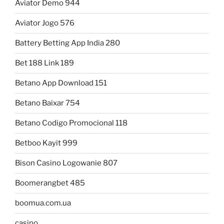
Aviator Demo 944
Aviator Jogo 576
Battery Betting App India 280
Bet 188 Link 189
Betano App Download 151
Betano Baixar 754
Betano Codigo Promocional 118
Betboo Kayit 999
Bison Casino Logowanie 807
Boomerangbet 485
boomua.com.ua
casino