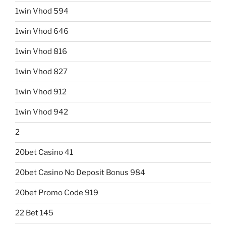
1win Vhod 594
1win Vhod 646
1win Vhod 816
1win Vhod 827
1win Vhod 912
1win Vhod 942
2
20bet Casino 41
20bet Casino No Deposit Bonus 984
20bet Promo Code 919
22 Bet 145