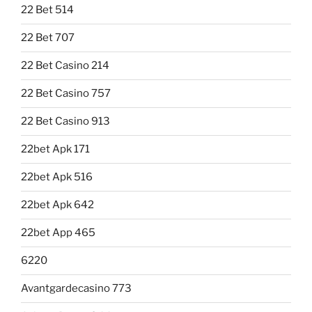
22 Bet 514
22 Bet 707
22 Bet Casino 214
22 Bet Casino 757
22 Bet Casino 913
22bet Apk 171
22bet Apk 516
22bet Apk 642
22bet App 465
6220
Avantgardecasino 773