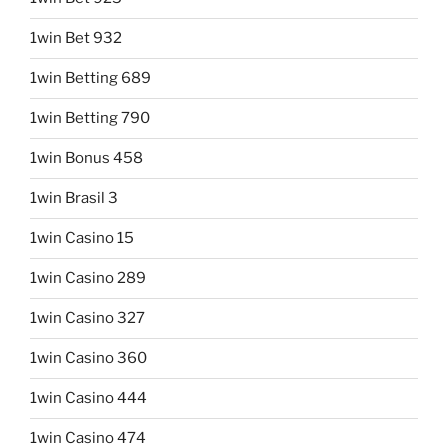
1win Bet 932
1win Betting 689
1win Betting 790
1win Bonus 458
1win Brasil 3
1win Casino 15
1win Casino 289
1win Casino 327
1win Casino 360
1win Casino 444
1win Casino 474