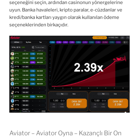
seçeneğini seçin, ardından casinonun yönergelerine
uyun. Banka havaleleri, kripto paralar, e-cüzdanlar ve
kredi/banka kartları yaygın olarak kullanılan ödeme
seçeneklerinden birkaçıdır.
Aviator – Aviator Oyna – Kazançlı Bir On