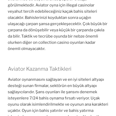
görülmektedir. Aviator oyna için illegal casinolar
veyahut tercih edebileceğiniz kaçak bahis siteleri
olacaktır. Bahislerinizi koyduktan sonra uçağın
ulaşacağı çarpan şansa gerçekleşecektir. Çok büyük bir
çarpana da dönüşebilir veya küçük bir çarpanda çakıla
da bilir. Taktik ve tecrübe oyunda bir nebze önemli
olurken diğer on collection casino oyunları kadar
önemli olmayacaktır.
Aviator Kazanma Taktikleri
Aviator oynanmasını sağlayan ve en iyi siteleri altyapı
desteği sunan firmalar, sektörün en büyük altyapı
sağlayıcılarıdır. Şans oyunları ile şansını denemek
isteyenlere 7/24 bahis oynama fırsatı veriyor. Uçak
oyunu olarak isimlendirilmekte ve oyunun ana karakteri
uçaktır. Oyun için bahis yatırılır ve bahis yatırma