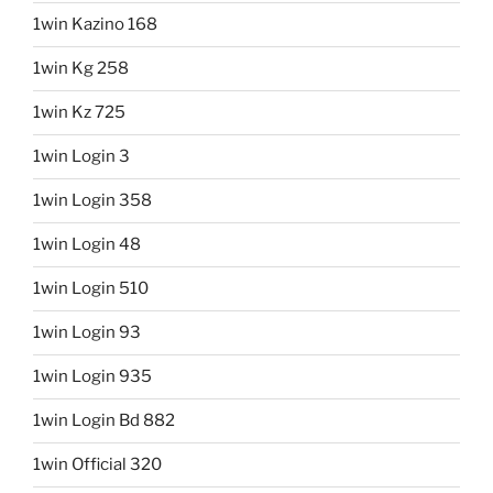
1win Kazino 168
1win Kg 258
1win Kz 725
1win Login 3
1win Login 358
1win Login 48
1win Login 510
1win Login 93
1win Login 935
1win Login Bd 882
1win Official 320