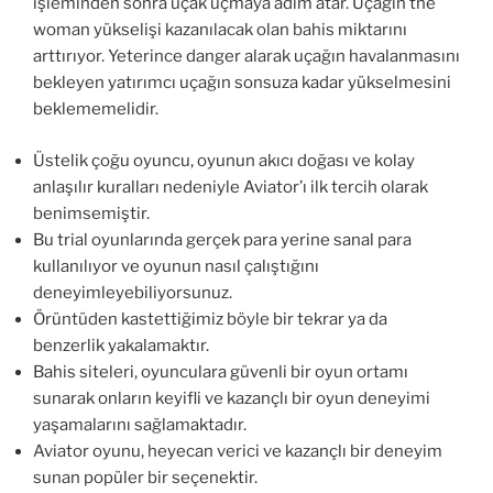
işleminden sonra uçak uçmaya adım atar. Uçağın the
woman yükselişi kazanılacak olan bahis miktarını
arttırıyor. Yeterince danger alarak uçağın havalanmasını
bekleyen yatırımcı uçağın sonsuza kadar yükselmesini
beklememelidir.
Üstelik çoğu oyuncu, oyunun akıcı doğası ve kolay
anlaşılır kuralları nedeniyle Aviator’ı ilk tercih olarak
benimsemiştir.
Bu trial oyunlarında gerçek para yerine sanal para
kullanılıyor ve oyunun nasıl çalıştığını
deneyimleyebiliyorsunuz.
Örüntüden kastettiğimiz böyle bir tekrar ya da
benzerlik yakalamaktır.
Bahis siteleri, oyunculara güvenli bir oyun ortamı
sunarak onların keyifli ve kazançlı bir oyun deneyimi
yaşamalarını sağlamaktadır.
Aviator oyunu, heyecan verici ve kazançlı bir deneyim
sunan popüler bir seçenektir.