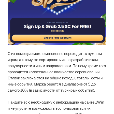
С их помощью можно мгновенно переходить к нужным
играм, а к тому же сортировать их по разработчикам,
популярности и иным направлениям. По нему кроме того
проводится колоссальное количество соревнований.
Ставки заключаются на общие исходы, тоталы, сеты и
иные события. Маржа берется в диапазоне от 5 до
самого 10% (в зависимости от турнира и события).
Найдите всю необходимую информацию на сайте 1Win
и не упустите возможность воспользоваться их