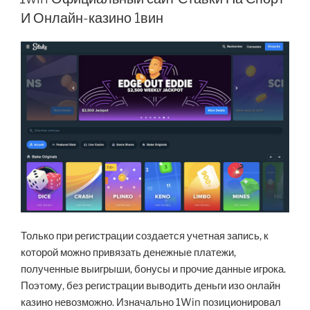
И Онлайн-казино 1вин
Только при регистрации создается учетная запись, к
которой можно привязать денежные платежи,
полученные выигрыши, бонусы и прочие данные игрока.
Поэтому, без регистрации выводить деньги изо онлайн
казино невозможно. Изначально 1Win позиционировал