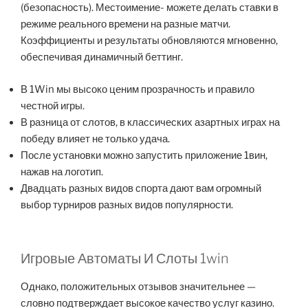
(безопасность). Местоимение- можете делать ставки в
режиме реального времени на разные матчи.
Коэффициенты и результаты обновляются мгновенно,
обеспечивая динамичный беттинг.
В 1Win мы высоко ценим прозрачность и правило
честной игры.
В разница от слотов, в классических азартных играх на
победу влияет не только удача.
После установки можно запустить приложение 1вин,
нажав на логотип.
Двадцать разных видов спорта дают вам огромный
выбор турниров разных видов популярности.
Игровые Автоматы И Слоты 1win
Однако, положительных отзывов значительнее —
словно подтверждает высокое качество услуг казино.