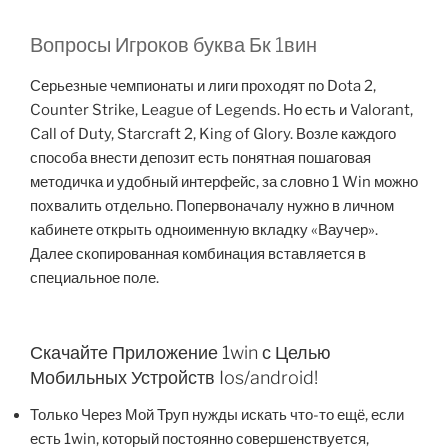
Вопросы Игроков буква Бк 1вин
Серьезные чемпионаты и лиги проходят по Dota 2,
Counter Strike, League of Legends. Но есть и Valorant,
Call of Duty, Starcraft 2, King of Glory. Возле каждого
способа внести депозит есть понятная пошаговая
методичка и удобный интерфейс, за словно 1 Win можно
похвалить отдельно. Попервоначалу нужно в личном
кабинете открыть одноименную вкладку «Ваучер».
Далее скопированная комбинация вставляется в
специальное поле.
Скачайте Приложение 1win с Целью
Мобильных Устройств Ios/android!
Только Через Мой Труп нужды искать что-то ещё, если
есть 1win, который постоянно совершенствуется,