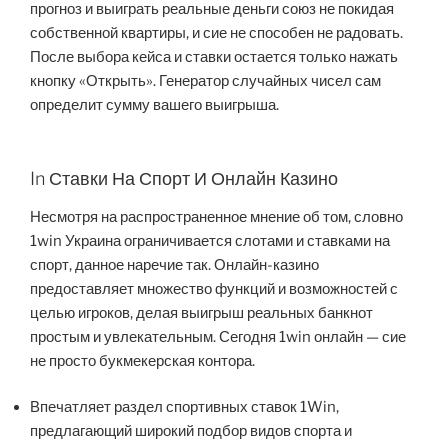
прогноз и выиграть реальные деньги союз не покидая
собственной квартиры, и сие не способен не радовать.
После выбора кейса и ставки остается только нажать
кнопку «Открыть». Генератор случайных чисел сам
определит сумму вашего выигрыша.
In Ставки На Спорт И Онлайн Казино
Несмотря на распространенное мнение об том, словно
1win Украина ограничивается слотами и ставками на
спорт, данное наречие так. Онлайн-казино
предоставляет множество функций и возможностей с
целью игроков, делая выигрыш реальных банкнот
простым и увлекательным. Сегодня 1win онлайн — сие
не просто букмекерская контора.
Впечатляет раздел спортивных ставок 1Win,
предлагающий широкий подбор видов спорта и