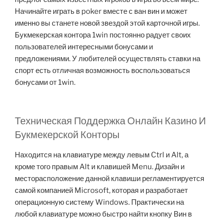
Начинайте играть в poker вместе с ван вин и может
именно вы станете новой звездой этой карточной игры.
Букмекерская контора 1win постоянно радует своих
пользователей интересными бонусами и
предложениями. У любителей осуществлять ставки на
спорт есть отличная возможность воспользоваться
бонусами от 1win.
Техническая Поддержка Онлайн Казино И
Букмекерской Конторы
Находится на клавиатуре между левым Ctrl и Alt, а
кроме того правым Alt и клавишей Menu. Дизайн и
месторасположение данной клавиши регламентируется
самой компанией Microsoft, которая и разработает
операционную систему Windows. Практически на
любой клавиатуре можно быстро найти кнопку Вин в