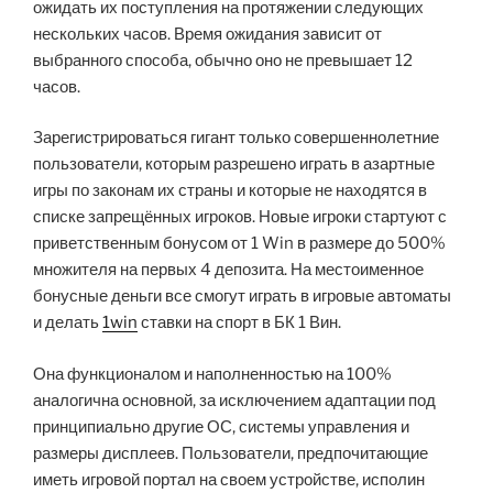
ожидать их поступления на протяжении следующих
нескольких часов. Время ожидания зависит от
выбранного способа, обычно оно не превышает 12
часов.
Зарегистрироваться гигант только совершеннолетние
пользователи, которым разрешено играть в азартные
игры по законам их страны и которые не находятся в
списке запрещённых игроков. Новые игроки стартуют с
приветственным бонусом от 1 Win в размере до 500%
множителя на первых 4 депозита. На местоименное
бонусные деньги все смогут играть в игровые автоматы
и делать
1win
ставки на спорт в БК 1 Вин.
Она функционалом и наполненностью на 100%
аналогична основной, за исключением адаптации под
принципиально другие ОС, системы управления и
размеры дисплеев. Пользователи, предпочитающие
иметь игровой портал на своем устройстве, исполин