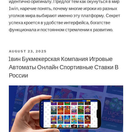
идентично оригиналу. Предлог тем как окунуться в мир
1win, наречие понять, почему многие игроки из разных
уголков мира выбирают именно эту платформу. Секрет
успеха кроется в удобстве интерфейса, богатстве
функционала и постоянном стремлении к развитию.
POSTED
AUGUST 23, 2025
ON
1вин Букмекерская Компания Игровые
Автоматы Онлайн Спортивные Ставки В
России