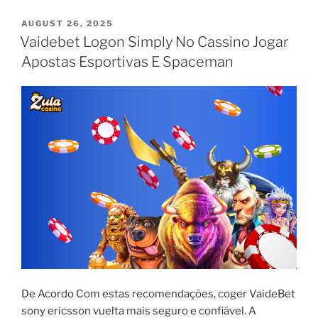
POSTED
AUGUST 26, 2025
ON
Vaidebet Logon Simply No Cassino Jogar
Apostas Esportivas E Spaceman
De Acordo Com estas recomendações, coger VaideBet
sony ericsson vuelta mais seguro e confiável. A