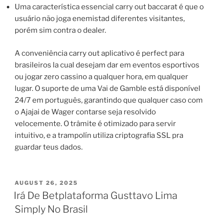
Uma característica essencial carry out baccarat é que o
usuário não joga enemistad diferentes visitantes,
porém sim contra o dealer.
A conveniência carry out aplicativo é perfect para
brasileiros la cual desejam dar em eventos esportivos
ou jogar zero cassino a qualquer hora, em qualquer
lugar. O suporte de uma Vai de Gamble está disponível
24/7 em português, garantindo que qualquer caso com
o Ajajai de Wager contarse seja resolvido
velocemente. O trâmite é otimizado para servir
intuitivo, e a trampolín utiliza criptografia SSL pra
guardar teus dados.
POSTED
AUGUST 26, 2025
ON
Irá De Bet️plataforma Gusttavo Lima
Simply No Brasil