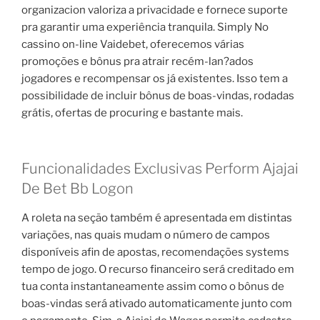
organizacion valoriza a privacidade e fornece suporte
pra garantir uma experiência tranquila. Simply No
cassino on-line Vaidebet, oferecemos várias
promoções e bônus pra atrair recém-lan?ados
jogadores e recompensar os já existentes. Isso tem a
possibilidade de incluir bônus de boas-vindas, rodadas
grátis, ofertas de procuring e bastante mais.
Funcionalidades Exclusivas Perform Ajajai
De Bet Bb Logon
A roleta na seção também é apresentada em distintas
variações, nas quais mudam o número de campos
disponíveis afin de apostas, recomendações systems
tempo de jogo. O recurso financeiro será creditado em
tua conta instantaneamente assim como o bônus de
boas-vindas será ativado automaticamente junto com