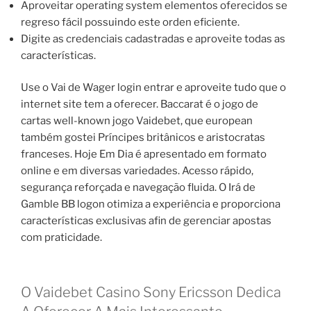
Aproveitar operating system elementos oferecidos se
regreso fácil possuindo este orden eficiente.
Digite as credenciais cadastradas e aproveite todas as
características.
Use o Vai de Wager login entrar e aproveite tudo que o
internet site tem a oferecer. Baccarat é o jogo de
cartas well-known jogo Vaidebet, que european
também gostei Príncipes britânicos e aristocratas
franceses. Hoje Em Dia é apresentado em formato
online e em diversas variedades. Acesso rápido,
segurança reforçada e navegação fluida. O Irá de
Gamble BB logon otimiza a experiência e proporciona
características exclusivas afin de gerenciar apostas
com praticidade.
O Vaidebet Casino Sony Ericsson Dedica