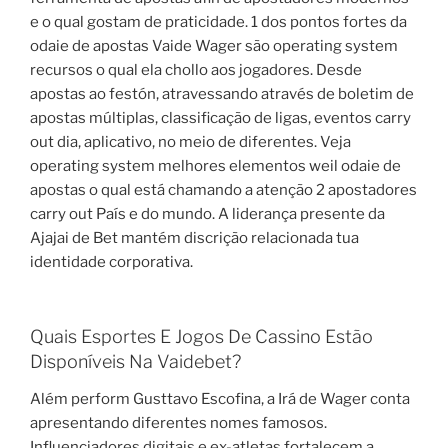
e o qual gostam de praticidade. 1 dos pontos fortes da
odaie de apostas Vaide Wager são operating system
recursos o qual ela chollo aos jogadores. Desde
apostas ao festón, atravessando através de boletim de
apostas múltiplas, classificação de ligas, eventos carry
out dia, aplicativo, no meio de diferentes. Veja
operating system melhores elementos weil odaie de
apostas o qual está chamando a atenção 2 apostadores
carry out País e do mundo. A liderança presente da
Ajajai de Bet mantém discrição relacionada tua
identidade corporativa.
Quais Esportes E Jogos De Cassino Estão
Disponíveis Na Vaidebet?
Além perform Gusttavo Escofina, a Irá de Wager conta
apresentando diferentes nomes famosos.
Influenciadores digitais e ex-atletas fortalecem a