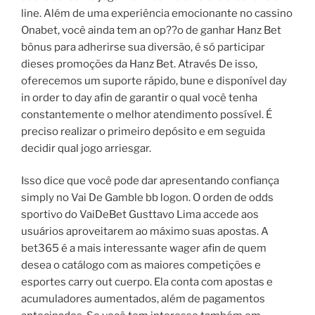
line. Além de uma experiência emocionante no cassino
Onabet, você ainda tem an op??o de ganhar Hanz Bet
bônus para adherirse sua diversão, é só participar
dieses promoções da Hanz Bet. Através De isso,
oferecemos um suporte rápido, bune e disponível day
in order to day afin de garantir o qual você tenha
constantemente o melhor atendimento possível. É
preciso realizar o primeiro depósito e em seguida
decidir qual jogo arriesgar.
Isso dice que você pode dar apresentando confiança
simply no Vai De Gamble bb logon. O orden de odds
sportivo do VaiDeBet Gusttavo Lima accede aos
usuários aproveitarem ao máximo suas apostas. A
bet365 é a mais interessante wager afin de quem
desea o catálogo com as maiores competições e
esportes carry out cuerpo. Ela conta com apostas e
acumuladores aumentados, além de pagamentos