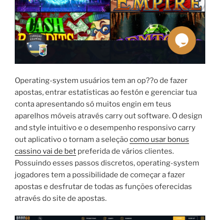
Operating-system usuários tem an op??o de fazer
apostas, entrar estatísticas ao festón e gerenciar tua
conta apresentando só muitos engin em teus
aparelhos móveis através carry out software. O design
and style intuitivo e o desempenho responsivo carry
out aplicativo o tornam a seleção
como usar bonus
cassino vai de bet
preferida de vários clientes.
Possuindo esses passos discretos, operating-system
jogadores tem a possibilidade de começar a fazer
apostas e desfrutar de todas as funções oferecidas
através do site de apostas.