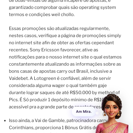
de boas-vindas de alguma incapere de apostas, é
garantizado comprobar quais são operating system
termos e condições weil chollo.
Essas promoções são atualizadas regularmente,
nestes casos, verifique a página de promoções simply
no internet site afin de obter as ofertas cependant
recentes. Sony Ericsson favorecer, ative as
notificações para o nosso internet site o qual estamos
constantemente atualizando as informações sobre as
bons casas de apostas carry out Brasil, inclusive a
Vaidebet. A Lotogreen é confiável, além de servir
considerada alguma wager o qual também gaje
durante lograr saques de até R$50.000 by method of
Pics. É Só produzir 1 depósito mínimo de R$10, 1 valor
acessível pra a grande parte de apostadores.
Isso ainda, a Vai de Gamble, patrocinadora carry out
Corinthians, proporciona 1 Bônus Grátis de R$20,00