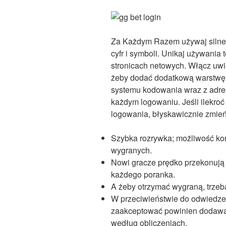
Za Każdym Razem używaj silnego
cyfr i symboli. Unikaj używania
stronicach netowych. Włącz uwi
żeby dodać dodatkową warstwę z
systemu kodowania wraz z adre
każdym logowaniu. Jeśli ilekro
logowania, błyskawicznie zmień
Szybka rozrywka; możliwość kon
wygranych.
Nowi gracze prędko przekonują 
każdego poranka.
A żeby otrzymać wygraną, trzeb
W przeciwieństwie do odwiedze
zaakceptować powinien dodawa
według obliczeniach.