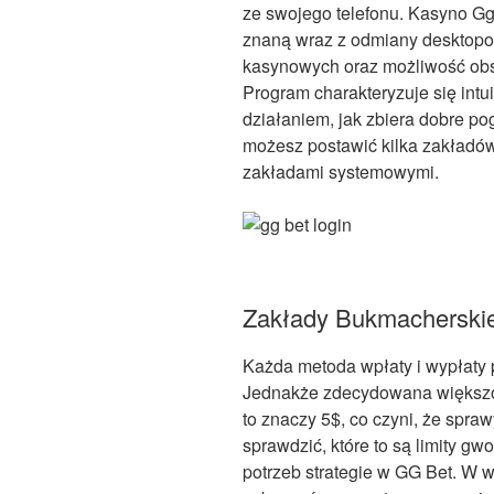
ze swojego telefonu. Kasyno Gg
znaną wraz z odmiany desktopow
kasynowych oraz możliwość obs
Program charakteryzuje się intu
działaniem, jak zbiera dobre p
możesz postawić kilka zakładów n
zakładami systemowymi.
Zakłady Bukmacherskie
Każda metoda wpłaty i wypłaty 
Jednakże zdecydowana większoś
to znaczy 5$, co czyni, że spra
sprawdzić, które to są limity g
potrzeb strategie w GG Bet. W 