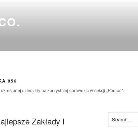
CO.
S
KA 856
kreślonej dziedziny najkorzystniej sprawdzić w sekcji „Pomoc”. –
Search
ajlepsze Zakłady I
for: