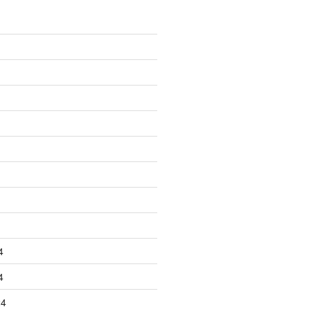
4
4
24