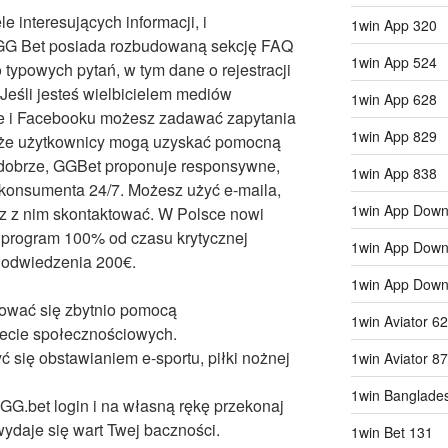
le interesujących informacji, i
1win App 320
 GG Bet posiada rozbudowaną sekcję FAQ
1win App 524
typowych pytań, w tym dane o rejestracji
 Jeśli jesteś wielbicielem mediów
1win App 628
ze i Facebooku możesz zadawać zapytania
1win App 829
 że użytkownicy mogą uzyskać pomocną
 i dobrze, GGBet proponuje responsywne,
1win App 838
onsumenta 24/7. Możesz użyć e-maila,
1win App Down
az z nim skontaktować. W Polsce nowi
program 100% od czasu krytycznej
1win App Down
o odwiedzenia 200€.
1win App Down
ować się zbytnio pomocą
1win Aviator 6
necie społecznościowych.
 się obstawianiem e-sportu, piłki nożnej
1win Aviator 8
1win Banglade
 GG.bet login i na własną rękę przekonaj
wydaje się wart Twej baczności.
1win Bet 131