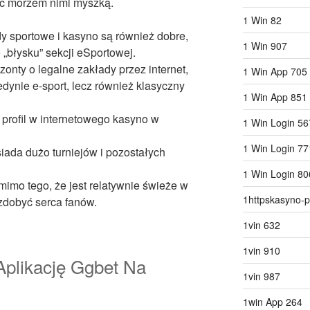
ąc morzem nimi myszką.
1 Win 82
y sportowe i kasyno są również dobre,
1 Win 907
 „błysku” sekcji eSportowej.
nty o legalne zakłady przez internet,
1 Win App 705
dynie e-sport, lecz również klasyczny
1 Win App 851
profil w internetowego kasyno w
1 Win Login 56
1 Win Login 77
iada dużo turniejów i pozostałych
1 Win Login 80
imo tego, że jest relatywnie świeże w
1httpskasyno-p
 zdobyć serca fanów.
1vin 632
1vin 910
plikację Ggbet Na
1vin 987
1win App 264