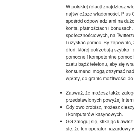
W polskiej relacji znajdziesz wie
najświeższe wiadomości. Plus
spośród odpowiedziami na dużo 
konta, płatnościach i bonusach.
społecznościowych, na Twitter
i uzyskać pomoc. By zapewnić,
dłoń, której potrzebują szybko
pomocne i kompetentne pomoc k
czatu bądź telefonu, aby się wr
konsumenci mogą otrzymać nad
wpłaty, do granic możliwości d
Zauważ, że możesz także zalog
przedstawionych powyżej inter
Gdy owo zrobisz, możesz cieszyć
i komputerów kasynowych.
GG zaloguj się, klikając klawisz
się, że ten operator hazardowy 