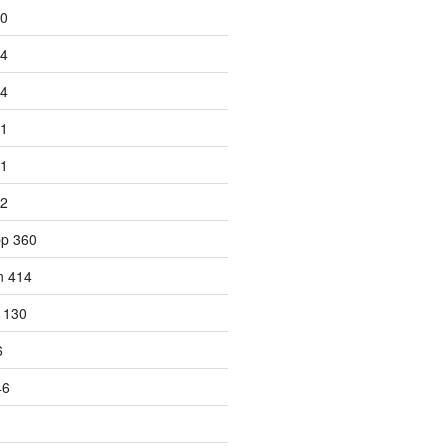
60
44
74
51
71
22
pp 360
n 414
 130
6
46