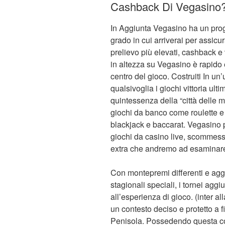
Cashback Di Vegasino
In Aggiunta Vegasino ha un prog
grado in cui arriverai per assicur
prelievo più elevati, cashback e
in altezza su Vegasino è rapido e
centro del gioco. Costruiti In un’
qualsivoglia i giochi vittoria ul
quintessenza della “città delle m
giochi da banco come roulette e d
blackjack e baccarat. Vegasino 
giochi da casino live, scommesse 
extra che andremo ad esaminare
Con montepremi differenti e aggi
stagionali speciali, i tornei agg
all’esperienza di gioco. (inter
un contesto deciso e protetto a fin
Penisola. Possedendo questa co