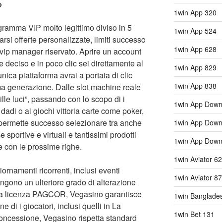
?
1win App 320
ramma VIP molto legittimo diviso in 5
1win App 524
arsi offerte personalizzate, limiti successo
1win App 628
 vip manager riservato. Aprire un account
 deciso e in poco clic sei direttamente al
1win App 829
unica piattaforma avrai a portata di clic
1win App 838
tima generazione. Dalle slot machine reale
ille luci”, passando con lo scopo di i
1win App Down
adi o ai giochi vittoria carte come poker,
permette successo selezionare tra anche
1win App Down
sportive e virtuali e tantissimi prodotti
1win App Down
 con le prossime righe.
1win Aviator 6
ornamenti ricorrenti, inclusi eventi
1win Aviator 8
iungono un ulteriore grado di alterazione
 alla licenza PAGCOR, Vegasino garantisce
1win Banglade
e di i giocatori, inclusi quelli in La
1win Bet 131
ncessione, Vegasino rispetta standard