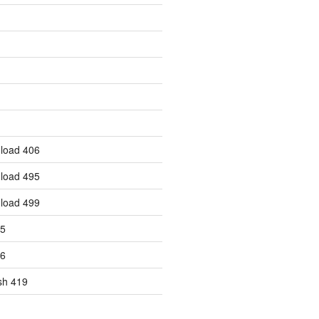
load 406
load 495
load 499
25
76
sh 419