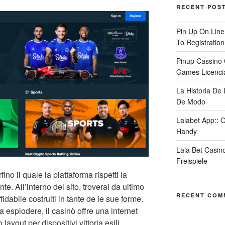
RECENT POS
Pin Up On Line
To Registration
Pinup Cassino O
Games Licenci
La Historia De
De Modo
Lalabet App:: O
Handy
Lala Bet Casin
Freispiele
no il quale la piattaforma rispetti la
nte. All’interno del sito, troverai da ultimo
RECENT COM
idabile costruiti in tante de le sue forme.
esplodere, il casinò offre una internet
yout per dispositivi vittoria esili