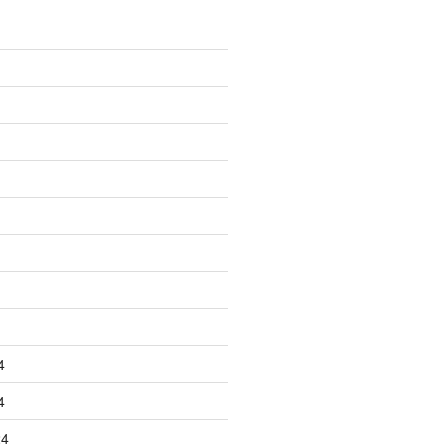
4
4
24