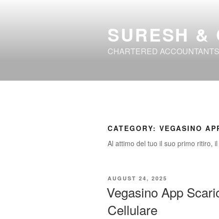
Skip
to
SURESH & 
content
CHARTERED ACCOUNTANT
CATEGORY:
VEGASINO AP
Al attimo del tuo il suo primo ritiro, 
POSTED
AUGUST 24, 2025
ON
Vegasino App Scaric
Cellulare