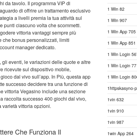
chi da tavolo. Il programma VIP di
1 Win 82
aguardo di offrire un trattamento esclusivo
ategia a livelli premia la tua attività sul
1 Win 907
e punti ciascuno volta che scommetti.
1 Win App 705
godere vittoria vantaggi sempre più
 che bonus personalizzati, limiti
1 Win App 851
 account manager dedicato.
1 Win Login 56
 gli eventi, le variazioni delle quote e altre
1 Win Login 77
e ricevute sul dispositivo mobile,
 gioco dal vivo sull’app. In Più, questa app
1 Win Login 80
te successo decidere tra una funzione di
1httpskasyno-p
ne vittoria Vegasino include una sezione
a raccolta successo 400 giochi dal vivo,
1vin 632
varietà vittoria opzioni.
1vin 910
1vin 987
ere Che Funziona Il
1win App 264