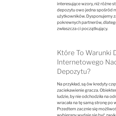
interesujące wzory, niż różne 
depozytu owo jedna spośród mn
użytkowników. Dysponujemy z
pokrewnych partnerów, dlatego
zwłaszcza ci początkujący.
Które To Warunki 
Internetowego Na
Depozytu?
Na przykład, są ów kredyty czę
zaciekawienie gracza. Obiekt
ludzie, by nie odchodziła na o
wracała na tę samą stronę po w
Przedtem zacznie się możliwoś
wybierany wydaje się być zwykł