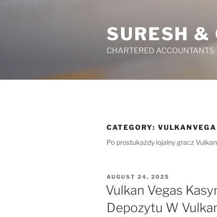
Skip
to
SURESH & 
content
CHARTERED ACCOUNTANTS
CATEGORY:
VULKANVEGA
Po prostukażdy lojalny gracz Vulka
POSTED
AUGUST 24, 2025
ON
Vulkan Vegas Kasy
Depozytu W Vulka