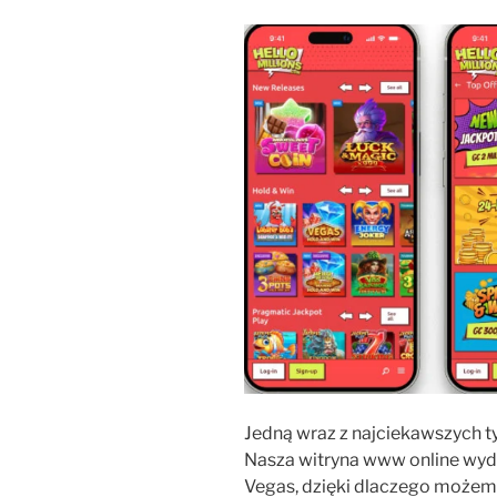
Jedną wraz z najciekawszych t
Nasza witryna www online wyd
Vegas, dzięki dlaczego może