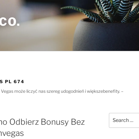
CO.
S PL 674
n Vegas może liczyć nas szereg udogodnień i większebenefity. –
Search
no Odbierz Bonusy Bez
for:
nvegas