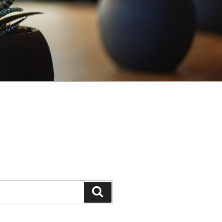
Search