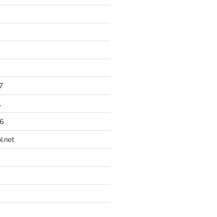
7
1
06
l.net