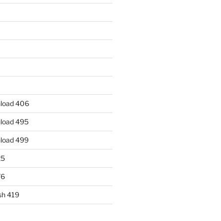
load 406
load 495
load 499
25
76
sh 419