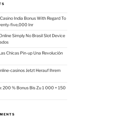
TS
 Casino India Bonus With Regard To
wenty-five,000 Inr
nline Simply No Brasil Slot Device
ados
 Las Chicas Pin-up Una Revolución
nline-casinos Jetzt Herauf Ihrem
o: 200 % Bonus Bis Zu 1 000 + 150
MMENTS