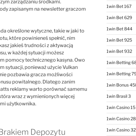
zym zarządzaniu środkami.
1win Bet 167
kody zapisanym na newsletter graczom
1win Bet 629
1win Bet 844
da określone wytyczne, takie w jaki to
tu, które powinieneś spełnić, nim
1win Bet 925
kasz jakieś trudności z aktywacją
1win Bet 932
u, w każdej sytuacji możesz
łem pomocy technicznego kasyna. Owo
1win Betting 6
m sytuacji, ponieważ użycie Vulkan
1win Betting 7
nie pozbawia gracza możliwości
nusu powitalnego. Dlatego zanim
1win Bonus 45
atts reklamy warto porównać samemu
1win Brasil 3
która wraz z wymienionych więcej
mi użytkownika.
1win Casino 15
1win Casino 2
1win Casino 32
 Brakiem Depozytu