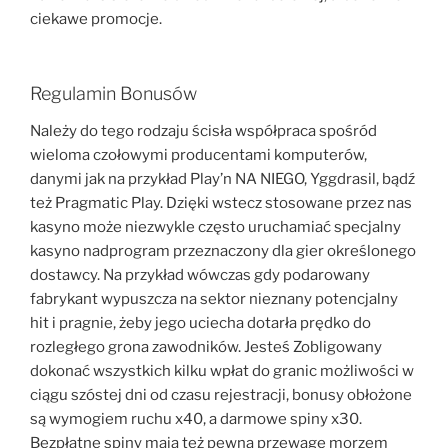
ciekawe promocje.
Regulamin Bonusów
Należy do tego rodzaju ścisła współpraca spośród
wieloma czołowymi producentami komputerów,
danymi jak na przykład Play’n NA NIEGO, Yggdrasil, bądź
też Pragmatic Play. Dzięki wstecz stosowane przez nas
kasyno może niezwykle często uruchamiać specjalny
kasyno nadprogram przeznaczony dla gier określonego
dostawcy. Na przykład wówczas gdy podarowany
fabrykant wypuszcza na sektor nieznany potencjalny
hit i pragnie, żeby jego uciecha dotarła prędko do
rozległego grona zawodników. Jesteś Zobligowany
dokonać wszystkich kilku wpłat do granic możliwości w
ciągu szóstej dni od czasu rejestracji, bonusy obłożone
są wymogiem ruchu x40, a darmowe spiny x30.
Bezpłatne spiny mają też pewną przewagę morzem