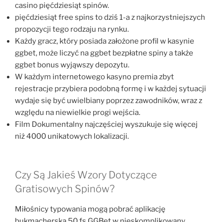
casino pięćdziesiąt spinów.
pięćdziesiąt free spins to dziś 1-a z najkorzystniejszych
propozycji tego rodzaju na rynku.
Każdy gracz, który posiada założone profil w kasynie
ggbet, może liczyć na ggbet bezpłatne spiny a także
ggbet bonus wyjąwszy depozytu.
W każdym internetowego kasyno premia zbyt
rejestracje przybiera podobną formę i w każdej sytuacji
wydaje się być uwielbiany poprzez zawodników, wraz z
względu na niewielkie progi wejścia.
Film Dokumentalny najczęściej wyszukuje się więcej
niż 4000 unikatowych lokalizacji.
Czy Są Jakieś Wzory Dotyczące
Gratisowych Spinów?
Miłośnicy typowania mogą pobrać aplikację
bukmacherską 50 fs GGBet w nieskomplikowany