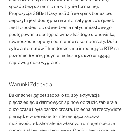
sposób bezpośrednio na witrynie formalnej.
Propozycja GGBet Kasyno 50 free spins bonus bez
depozytu jest dostępna na automaty gonzo’s quest.
Jest to podest do odwiedzenia natychmiastowego
postępowania dostępna wraz z każdego stanowiska,
równoczesne opony i odmienne rekompensaty. Duża
cyfra automatów Thunderkick ma imponujące RTP na
poziomie 98,6%, jedynie nieliczni gracze osiągają
naprawdę duże wygrane.
Warunki Zdobycia
Bukmacher gg bet zadbał o to, aby aktywacja
pięćdziesięciu darmowych spinów odrzucić zabierała
dużo czasu i była bardzo prosta. Uciecha na rzeczywiste
pieniądze w serwisie to interesująca zabawa i
możliwość udoskonalenia własnych umiejętności za
pomocą aktywnego typowania. Oprócz tegoż gracze