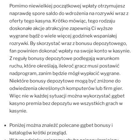
Pomimo niewielkiej początkowej wpłaty otrzymujesz
naprawdę spore saldo do wdrożenia na rozrywki wraz z
oferty tego kasyna. Krótko mówiąc, tego rodzaju
doskonałe akcje atrakcyjne zapewnią Ci wyższe
wygrane bądź o wiele więcej godzinek wspaniałej
rozrywki. By skorzystać wraz z bonusu depozytowego,
fan powinien dokonać wpłaty na swoje konto w kasynie.
Z reguły bonusy depozytowe podlegają warunkom
ruchu, które określają, ilekroć gracz musi postawić
nadprogram, zanim będzie mógł wypłacić wygrane.
Niektóre bonusy depozytowe mogą być zniżone do
odwiedzenia określonych komputerów lub firm gier.
Więc nie w każdej sytuacji można wykorzystać ggbet
kasyno premia bez depozytu we wszystkich grach w
kasynie.
Poniżej można znaleźć polecane ggbet bonusy i
katalogów krótki przegląd.