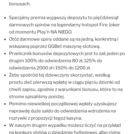
bonusach.
Specjalny premia wyjąwszy depozytu to pięćdziesiąt
darmowych spinów na legendarny hotspot Fire Joker
od momentu Play’n NA NIEGO.
Otóż darmowe spiny oddane są na jedną, konkretną i
wskazaną poprzez GGBet maszynę slotową.
Przelicznik bonusów depozytowych jest to zaś jeden po
drugim 100% do odwiedzenia 80 zł, 125% do
odwiedzenia 2000 zł i 150% do 1200 zł.
Żeby spośród tej dziewczyny skorzystać, według
prostu zleć pierwszą wpłatę w ciągu pięciu dzionki od
chwili zapisu, zgodnie z warunkami bonusu, które to na
stronie spisaliśmy poniżej.
Pomimo niewielkiej początkowej wpłaty uzyskujesz
naprawdę duże saldo do odwiedzenia wdrożenia na
rozrywki z propozycji tegoż kasyna.
W naszym drugim wypadku możesz liczyć na przykład
na konkurs slotów o dziedzinie futbolowej, albo różne