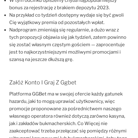
W tym odcinku opiszemy chyba najpopularniejszy
bonus za rejestrację z brakiem depozytu 2023.
Na przykład co tydzień dostępny wydaje się być gwoli
Cię wyjątkowy premia od pozostałych wpłat.
Nadprogram zmieniają się regularnie, a dużo wraz z
tych propozycji objawia się jak tydzień, zatem powinno
się zostać własnym częstym gościem — zaprocentuje
jest to najkorzystniejszymi możliwymi promocjami i
szansą na jeszcze dłuższą grę.
Załóż Konto I Graj Z Ggbet
Platforma GGBet ma w swojej ofercie każdy gatunek
hazardu, jaki to mogą uprawiać użytkownicy, więc
promocje proponowane za pośrednictwem naszego
własnego operatora również dotyczą zarówno kasyna,
jak i zakładów bukmacherskich. Co Więcej nie
zaakceptować trzeba przełączać się pomiędzy różnymi