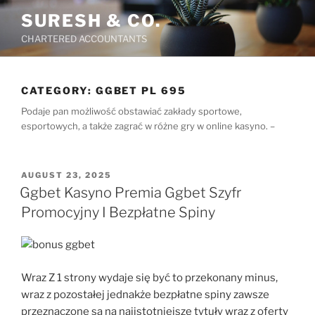
Skip
SURESH & CO.
to
CHARTERED ACCOUNTANTS
content
CATEGORY:
GGBET PL 695
Podaje pan możliwość obstawiać zakłady sportowe,
esportowych, a także zagrać w różne gry w online kasyno. –
POSTED
AUGUST 23, 2025
ON
Ggbet Kasyno Premia Ggbet Szyfr
Promocyjny I Bezpłatne Spiny
Wraz Z 1 strony wydaje się być to przekonany minus,
wraz z pozostałej jednakże bezpłatne spiny zawsze
przeznaczone są na najistotniejsze tytuły wraz z oferty