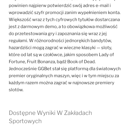
powinien najpierw potwierdzić swój adres e-mail i
wprowadzić szyfr promocji zanim wypełnieniem konta.
Większość wraz z tych cyfrowych tytułów dostarczana
jest z darmowym demo, a to obowiązkowa możliwość
do przetestowania gry i zapoznania się wraz z jej
regułami. W różnorodności jednorękich bandytów,
hazardziści mogą zagrać w wieczne klasyki — sloty,
które od lat są w czołówce, jakim sposobem Lady of
Fortune, Fruit Bonanza, bądź Book of Dead.
Jednocześnie GGBet stał się platformą dla światowych
premier oryginalnych maszyn, więc i w tym miejscu za
każdym razem można zagrać w najnowsze premiery
slotów.
Dostępne Wyniki W Zakładach
Sportowych