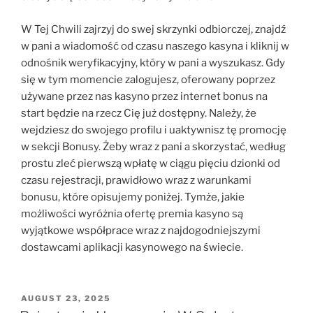
W Tej Chwili zajrzyj do swej skrzynki odbiorczej, znajdź
w pani a wiadomość od czasu naszego kasyna i kliknij w
odnośnik weryfikacyjny, który w pani a wyszukasz. Gdy
się w tym momencie zalogujesz, oferowany poprzez
używane przez nas kasyno przez internet bonus na
start będzie na rzecz Cię już dostępny. Należy, że
wejdziesz do swojego profilu i uaktywnisz tę promocję
w sekcji Bonusy. Żeby wraz z pani a skorzystać, według
prostu zleć pierwszą wpłatę w ciągu pięciu dzionki od
czasu rejestracji, prawidłowo wraz z warunkami
bonusu, które opisujemy poniżej. Tymże, jakie
możliwości wyróżnia ofertę premia kasyno są
wyjątkowe współprace wraz z najdogodniejszymi
dostawcami aplikacji kasynowego na świecie.
POSTED
AUGUST 23, 2025
ON