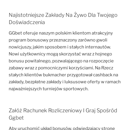
Najistotniejsze Zakłady Na Żywo Dla Twojego
Doświadczenia
GGbet oferuje naszym polskim klientom atrakcyjny
program bonusowy przeznaczony zarówno gwoli
nowicjuszy, jakim sposobem i stałych internautów.
Nowi użytkownicy mogą skorzystać wraz z hojnego
bonusu powitalnego, pozwalającego na rozpoczęcie
zabawy wraz z pomocniczymi korzyściami. Na Rzecz
stałych klientów bukmacher przygotował cashback na
zakłady, bezpłatne zakłady i luksusowe oferty w ramach
najważniejszych turniejów sportowych.
Załóż Rachunek Rozliczeniowy I Graj Spośród
Ggbet
Aby uruchomić układ bonusów, odwiedzający stronę