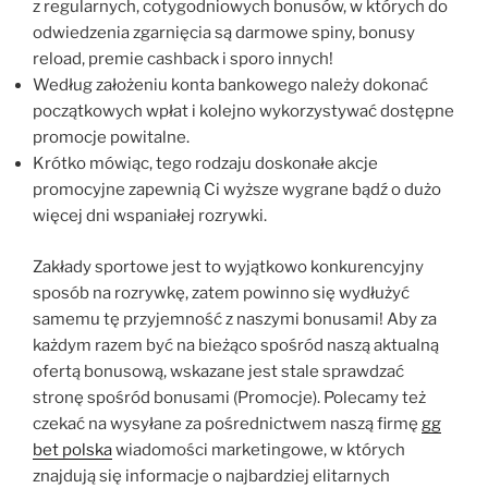
z regularnych, cotygodniowych bonusów, w których do
odwiedzenia zgarnięcia są darmowe spiny, bonusy
reload, premie cashback i sporo innych!
Według założeniu konta bankowego należy dokonać
początkowych wpłat i kolejno wykorzystywać dostępne
promocje powitalne.
Krótko mówiąc, tego rodzaju doskonałe akcje
promocyjne zapewnią Ci wyższe wygrane bądź o dużo
więcej dni wspaniałej rozrywki.
Zakłady sportowe jest to wyjątkowo konkurencyjny
sposób na rozrywkę, zatem powinno się wydłużyć
samemu tę przyjemność z naszymi bonusami! Aby za
każdym razem być na bieżąco spośród naszą aktualną
ofertą bonusową, wskazane jest stale sprawdzać
stronę spośród bonusami (Promocje). Polecamy też
czekać na wysyłane za pośrednictwem naszą firmę
gg
bet polska
wiadomości marketingowe, w których
znajdują się informacje o najbardziej elitarnych