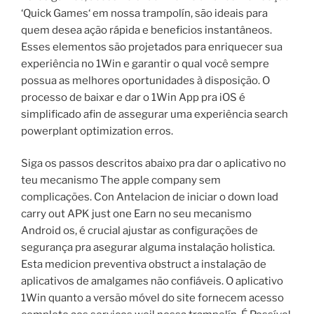
‘Quick Games‘ em nossa trampolín, são ideais para
quem desea ação rápida e beneficios instantâneos.
Esses elementos são projetados para enriquecer sua
experiência no 1Win e garantir o qual você sempre
possua as melhores oportunidades à disposição. O
processo de baixar e dar o 1Win App pra iOS é
simplificado afin de assegurar uma experiência search
powerplant optimization erros.
Siga os passos descritos abaixo pra dar o aplicativo no
teu mecanismo The apple company sem
complicações. Con Antelacion de iniciar o down load
carry out APK just one Earn no seu mecanismo
Android os, é crucial ajustar as configurações de
segurança pra asegurar alguma instalação holistica.
Esta medicion preventiva obstruct a instalação de
aplicativos de amalgames não confiáveis. O aplicativo
1Win quanto a versão móvel do site fornecem acesso