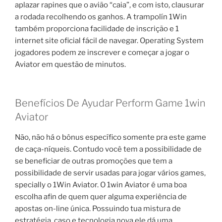
aplazar rapines que o avião “caia”, e com isto, clausurar
a rodada recolhendo os ganhos. A trampolín 1Win
também proporciona facilidade de inscrição e 1
internet site oficial fácil de navegar. Operating System
jogadores podem ze inscrever e começar a jogar o
Aviator em questão de minutos.
Benefícios De Ayudar Perform Game 1win
Aviator
Não, não há o bônus específico somente pra este game
de caça-níqueis. Contudo você tem a possibilidade de
se beneficiar de outras promoções que tem a
possibilidade de servir usadas para jogar vários games,
specially o 1Win Aviator. O 1win Aviator é uma boa
escolha afin de quem quer͏ alguma experiência de
apostas on-line única. Possuindo tua mistura de
estra͏tégia, caso e te͏cnologia nova ele dá uma