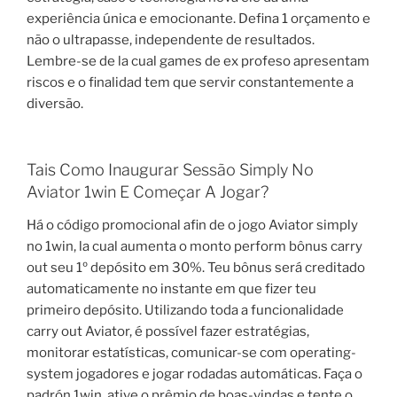
experiência única e emocionante. Defina 1 orçamento e
não o ultrapasse, independente de resultados.
Lembre-se de la cual games de ex profeso apresentam
riscos e o finalidad tem que servir constantemente a
diversão.
Tais Como Inaugurar Sessão Simply No
Aviator 1win E Começar A Jogar?
Há o código promocional afin de o jogo Aviator simply
no 1win, la cual aumenta o monto perform bônus carry
out seu 1º depósito em 30%. Teu bônus será creditado
automaticamente no instante em que fizer teu
primeiro depósito. Utilizando toda a funcionalidade
carry out Aviator, é possível fazer estratégias,
monitorar estatísticas, comunicar-se com operating-
system jogadores e jogar rodadas automáticas. Faça o
padrón 1win, ative o prêmio de boas-vindas e tente o