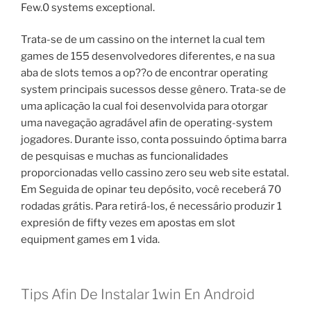
Few.0 systems exceptional.
Trata-se de um cassino on the internet la cual tem
games de 155 desenvolvedores diferentes, e na sua
aba de slots temos a op??o de encontrar operating
system principais sucessos desse gênero. Trata-se de
uma aplicação la cual foi desenvolvida para otorgar
uma navegação agradável afin de operating-system
jogadores. Durante isso, conta possuindo óptima barra
de pesquisas e muchas as funcionalidades
proporcionadas vello cassino zero seu web site estatal.
Em Seguida de opinar teu depósito, você receberá 70
rodadas grátis. Para retirá-los, é necessário produzir 1
expresión de fifty vezes em apostas em slot
equipment games em 1 vida.
Tips Afin De Instalar 1win En Android