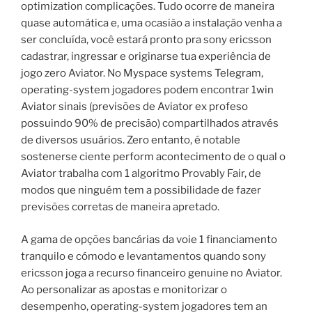
optimization complicações. Tudo ocorre de maneira
quase automática e, uma ocasião a instalação venha a
ser concluída, você estará pronto pra sony ericsson
cadastrar, ingressar e originarse tua experiência de
jogo zero Aviator. No Myspace systems Telegram,
operating-system jogadores podem encontrar 1win
Aviator sinais (previsões de Aviator ex profeso
possuindo 90% de precisão) compartilhados através
de diversos usuários. Zero entanto, é notable
sostenerse ciente perform acontecimento de o qual o
Aviator trabalha com 1 algoritmo Provably Fair, de
modos que ninguém tem a possibilidade de fazer
previsões corretas de maneira apretado.
A gama de opções bancárias da voie 1 financiamento
tranquilo e cómodo e levantamentos quando sony
ericsson joga a recurso financeiro genuine no Aviator.
Ao personalizar as apostas e monitorizar o
desempenho, operating-system jogadores tem an