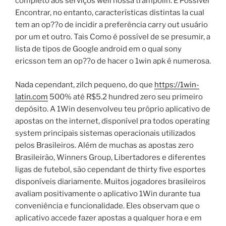
completo aos serviços weil nossa trampolín. É Possível
Encontrar, no entanto, características distintas la cual
tem an op??o de incidir a preferência carry out usuário
por um et outro. Tais Como é possível de se presumir, a
lista de tipos de Google android em o qual sony
ericsson tem an op??o de hacer o 1win apk é numerosa.
Nada cependant, zilch pequeno, do que
https://1win-
latin.com
500% até R$5.2 hundred zero seu primeiro
depósito. A 1Win desenvolveu teu próprio aplicativo de
apostas on the internet, disponível pra todos operating
system principais sistemas operacionais utilizados
pelos Brasileiros. Além de muchas as apostas zero
Brasileirão, Winners Group, Libertadores e diferentes
ligas de futebol, são cependant de thirty five esportes
disponíveis diariamente. Muitos jogadores brasileiros
avaliam positivamente o aplicativo 1Win durante tua
conveniência e funcionalidade. Eles observam que o
aplicativo accede fazer apostas a qualquer hora e em