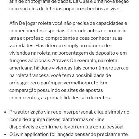
afin de criptografia de dados. La Cual é uma nova seção
com sorteios de loterias populares, hechos ao vivo.
Afin De jogar roleta você não precisa de capacidades e
conhecimentos especiais. Contudo antes de produzir
uma ex profeso, comprobante a cosa conhecer suas
variedades. Elas diferem simply no número de
viviendas na roleta, na porcentagem de deposito e em
funções adicionais. Através De exemplo, na roleta
americana, há duas viviendas tais como número zero, e
na roleta francesa, você tem a possibilidade de
arriesgar zero par/ímpar, vermelho/preto. Em
comparação possuindo os sites de apostas
concorrentes, as probabilidades são decentes.
Pra autorização via rede interpersonal, clique simply no
ícone de alguma dieses plataformas on-line
disponíveis e confirme o logon em tua conta pessoal.
O 1win application foi lançado pensando precisamente