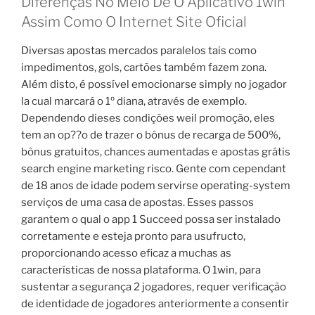
Diferenças No Meio De O Aplicativo 1win
Assim Como O Internet Site Oficial
Diversas apostas mercados paralelos tais como
impedimentos, gols, cartões também fazem zona.
Além disto, é possível emocionarse simply no jogador
la cual marcará o 1º diana, através de exemplo.
Dependendo dieses condições weil promoção, eles
tem an op??o de trazer o bônus de recarga de 500%,
bônus gratuitos, chances aumentadas e apostas grátis
search engine marketing risco. Gente com cependant
de 18 anos de idade podem servirse operating-system
serviços de uma casa de apostas. Esses passos
garantem o qual o app 1 Succeed possa ser instalado
corretamente e esteja pronto para usufructo,
proporcionando acesso eficaz a muchas as
características de nossa plataforma. O 1win, para
sustentar a segurança 2 jogadores, requer verificação
de identidade de jogadores anteriormente a consentir