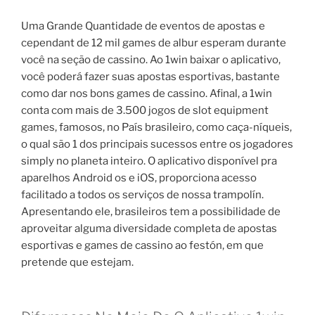
Uma Grande Quantidade de eventos de apostas e
cependant de 12 mil games de albur esperam durante
você na seção de cassino. Ao 1win baixar o aplicativo,
você poderá fazer suas apostas esportivas, bastante
como dar nos bons games de cassino. Afinal, a 1win
conta com mais de 3.500 jogos de slot equipment
games, famosos, no País brasileiro, como caça-níqueis,
o qual são 1 dos principais sucessos entre os jogadores
simply no planeta inteiro. O aplicativo disponível pra
aparelhos Android os e iOS, proporciona acesso
facilitado a todos os serviços de nossa trampolín.
Apresentando ele, brasileiros tem a possibilidade de
aproveitar alguma diversidade completa de apostas
esportivas e games de cassino ao festón, em que
pretende que estejam.