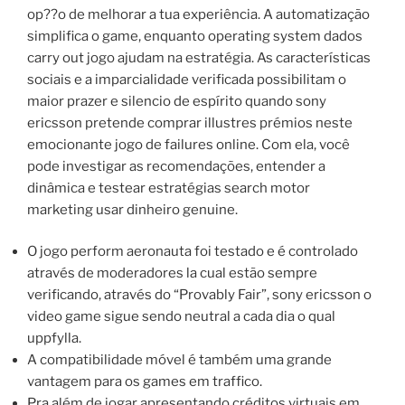
op??o de melhorar a tua experiência. A automatização
simplifica o game, enquanto operating system dados
carry out jogo ajudam na estratégia. As características
sociais e a imparcialidade verificada possibilitam o
maior prazer e silencio de espírito quando sony
ericsson pretende comprar illustres prémios neste
emocionante jogo de failures online. Com ela, você
pode investigar as recomendações, entender a
dinâmica e testear estratégias search motor
marketing usar dinheiro genuine.
O jogo perform aeronauta foi testado e é controlado
através de moderadores la cual estão sempre
verificando, através do “Provably Fair”, sony ericsson o
video game sigue sendo neutral a cada dia o qual
uppfylla.
A compatibilidade móvel é também uma grande
vantagem para os games em traffico.
Pra além de jogar apresentando créditos virtuais em