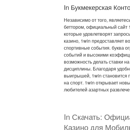
In Букмекерская Конт
Независимо от того, являете
беттором, официальный сайт 
которые удовлетворят запрос
казино, 1win предоставляет в
спортивные события. буква о
событий и высокими коэффици
возможность делать ставки на 
дисциплины. Благодаря удоб
выигрышей, 1win становится 
на спорт. 1win открывает нов
любителей азартных развлече
In Скачать: Офиц
Казино для Мобил