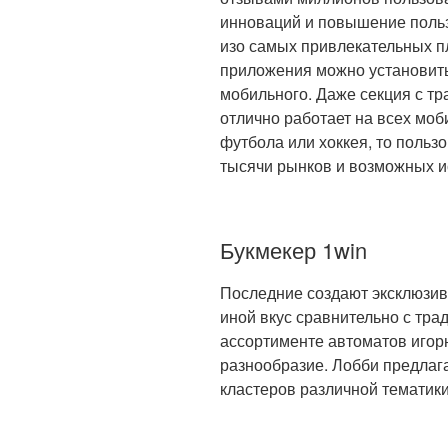
инноваций и повышение польз
изо самых привлекательных 
приложения можно установить
мобильного. Даже секция с т
отлично работает на всех моб
футбола или хоккея, то пользо
тысячи рынков и возможных и
Букмекер 1win
Последние создают эксклюзив
иной вкус сравнительно с тр
ассортименте автоматов игор
разнообразие. Лобби предлаг
кластеров различной тематики