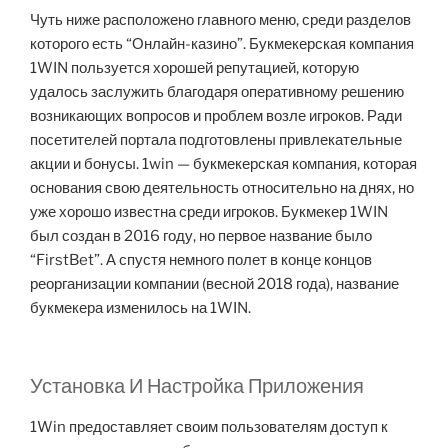
Чуть ниже расположено главного меню, среди разделов
которого есть “Онлайн-казино”. Букмекерская компания
1WIN пользуется хорошей репутацией, которую
удалось заслужить благодаря оперативному решению
возникающих вопросов и проблем возле игроков. Ради
посетителей портала подготовлены привлекательные
акции и бонусы. 1win — букмекерская компания, которая
основания свою деятельность относительно на днях, но
уже хорошо известна среди игроков. Букмекер 1WIN
был создан в 2016 году, но первое название было
“FirstBet”. А спустя немного полет в конце концов
реорганизации компании (весной 2018 года), название
букмекера изменилось на 1WIN.
Установка И Настр͏ойка Приложения
1Win предоставляет своим пользователям доступ к