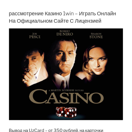
рассмотрение Казино 1win – Играть Онлайн
На Официальном Сайте С Лицензией
Вывод на UzCard – от 350 рублей, на карточки