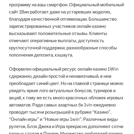
программу на ваш смартфон. Официальный мобильный
сайт 1Вин работает даже на устаревших моделях,
благодаря качественной оптимизации. Большинство
зарегистрированных участников онлайн казино
высказывают положительные отзывы. Клиенты
отмечают оперативные выплаты, доступность
круглосуточной поддержки, разнообразные способы
пополнения депозита, кэшаута.
Оформлен официальный ресурс онлайн казино 1Win
сдержанно, дизайн простой и ненавязчивый, в нем
преобладает синий цвет. Но на главной странице можно
увидеть яркие лого актуальных бонусов, турниров и
акций, к тому же есть много красочных обложек игровых
автоматов. Ради самых азартных бк 1vin ежедневно
проводит тысячи розыгрышей в рубрике “Казино”,
“Онлайн игры” и “Новые игры 1win”. Различные виды
рулеток, Блэк Джека и Игра прекрасно дополняют сотни
разных столов в Покере. Множество любителей покера