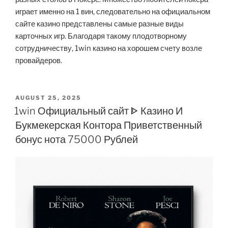
играет именно на 1 вин, следовательно на официальном
сайте казино представлены самые разные виды
карточных игр. Благодаря такому плодотворному
сотрудничеству, 1win казино на хорошем счету возле
провайдеров.
POSTED
AUGUST 25, 2025
ON
1win Официальный сайт ᐈ Казино И
Букмекерская Контора Приветственный
бонус нота 75000 Рублей