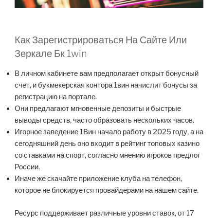
Как Зарегистрироваться На Сайте Или
Зеркале Бк 1win
В личном кабинете вам предполагает открыт бонусный
счет, и букмекерская контора 1вин начислит бонусы за
регистрацию на портале.
Они предлагают мгновенные депозиты и быстрые
выводы средств, часто образовать нескольких часов.
Игорное заведение 1Вин начало работу в 2025 году, а на
сегодняшний день оно входит в рейтинг топовых казино
со ставками на спорт, согласно мнению игроков предлог
России.
Иначе же скачайте приложение клуба на телефон,
которое не блокируется провайдерами на нашем сайте.
Ресурс поддерживает различные уровни ставок, от 17