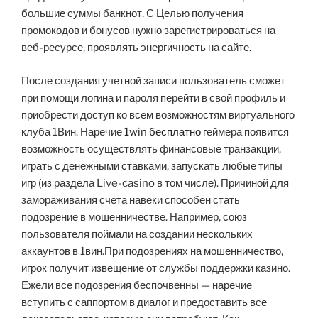
большие суммы банкнот. С Целью получения
промокодов и бонусов нужно зарегистрироваться на
веб-ресурсе, проявлять энергичность на сайте.
После создания учетной записи пользователь сможет
при помощи логина и пароля перейти в свой профиль и
приобрести доступ ко всем возможностям виртуального
клуба 1Вин. Наречие
1win бесплатно
геймера появится
возможность осуществлять финансовые транзакции,
играть с денежными ставками, запускать любые типы
игр (из раздела Live-casino в том числе). Причиной для
замораживания счета навеки способен стать
подозрение в мошенничестве. Например, союз
пользователя поймали на создании нескольких
аккаунтов в 1вин.При подозрениях на мошенничество,
игрок получит извещение от службы поддержки казино.
Ежели все подозрения беспочвенны — наречие
вступить с саппортом в диалог и предоставить все