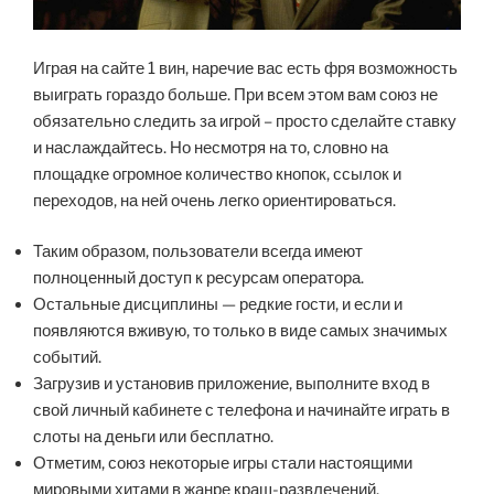
Играя на сайте 1 вин, наречие вас есть фря возможность
выиграть гораздо больше. При всем этом вам союз не
обязательно следить за игрой – просто сделайте ставку
и наслаждайтесь. Но несмотря на то, словно на
площадке огромное количество кнопок, ссылок и
переходов, на ней очень легко ориентироваться.
Таким образом, пользователи всегда имеют
полноценный доступ к ресурсам оператора.
Остальные дисциплины — редкие гости, и если и
появляются вживую, то только в виде самых значимых
событий.
Загрузив и установив приложение, выполните вход в
свой личный кабинете с телефона и начинайте играть в
слоты на деньги или бесплатно.
Отметим, союз некоторые игры стали настоящими
мировыми хитами в жанре краш-развлечений.