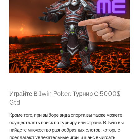
Играйте В 1win Poker: Турнир С 5000$
Gtd
Кроме того, при выборе вида спорта вы также можете
осуществлять поиск по турниру или стране. В 1win вы
найдете множество разнообразных слотов, которые
предлагают увлекательные игры и шанс выиграть