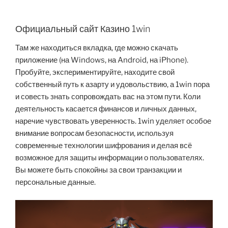
Официальный сайт Казино 1win
Там же находиться вкладка, где можно скачать
приложение (на Windows, на Android, на iPhone).
Пробуйте, экспериментируйте, находите свой
собственный путь к азарту и удовольствию, а 1win пора
и совесть знать сопровождать вас на этом пути. Коли
деятельность касается финансов и личных данных,
наречие чувствовать уверенность. 1win уделяет особое
внимание вопросам безопасности, используя
современные технологии шифрования и делая всё
возможное для защиты информации о пользователях.
Вы можете быть спокойны за свои транзакции и
персональные данные.