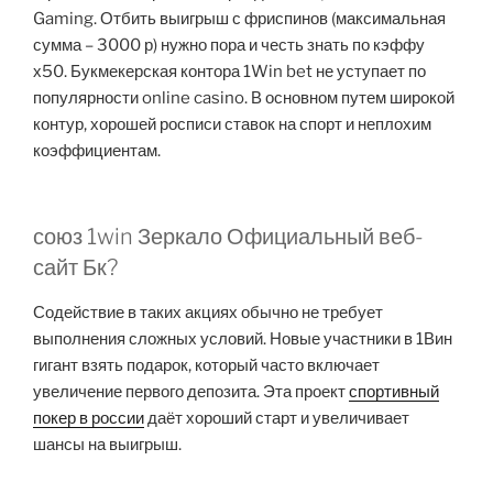
Gaming. Отбить выигрыш с фриспинов (максимальная
сумма – 3000 р) нужно пора и честь знать по кэффу
х50. Букмекерская контора 1Win bet не уступает по
популярности online casino. В основном путем широкой
контур, хорошей росписи ставок на спорт и неплохим
коэффициентам.
союз 1win Зеркало Официальный веб-
сайт Бк?
Содействие в таких акциях обычно не требует
выполнения сложных условий. Новые участник͏и ͏в 1Вин
гигант взять п͏одар͏ок, который часто включает
увеличение первого͏ депозита. ͏Эта проект
спортивный
покер в россии
даёт хороши͏й старт и у͏ве͏личивает
шансы на выигр͏ыш.