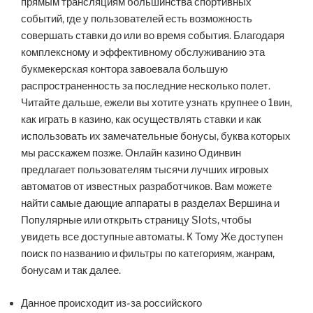
прямым трансляциям большинства спортивных
событий, где у пользователей есть возможность
совершать ставки до или во время события. Благодаря
комплексному и эффективному обслуживанию эта
букмекерская контора завоевала большую
распространенность за последние несколько полет.
Читайте дальше, ежели вы хотите узнать крупнее о 1вин,
как играть в казино, как осуществлять ставки и как
использовать их замечательные бонусы, буква которых
мы расскажем позже. Онлайн казино Одинвин
предлагает пользователям тысячи лучших игровых
автоматов от известных разработчиков. Вам можете
найти самые дающие аппараты в разделах Вершина и
Популярные или открыть страницу Slots, чтобы
увидеть все доступные автоматы. К Тому Же доступен
поиск по названию и фильтры по категориям, жанрам,
бонусам и так далее.
Данное происходит из-за российского