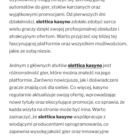
automatów do gier, stołów karcianych oraz
wyjątkowymi promocjami. Od pierwszych dni
działalności,
slottica kasyno
zdołało zdobyć serca
wielu graczy dzięki swojej profesjonalnej obsłudze i
atrakcyjnym ofertom. Warto przyjrzeć się bliżej tej
fascynującej platformie oraz wszystkim możliwościom,
jakie ze sobą niesie.
Jednym z głównych atutów
slottica kasyno
jest
różnorodność gier, które można znaleźć na jego
platformie. Zarówno nowicjusze, jak i doświadczeni
gracze znajdą coś dla siebie. Co więcej, kasyno
regularnie aktualizuje swoją ofertę, wprowadzając
nowe tytuły oraz ekscytujące promocje, co sprawia, że
każda wizyta na stronie może być inna. Warto
zaznaczyć, że
slottica kasyno
współpracuje z
wiodącymi producentami oprogramowania, co
zapewnia wysoką jakość gier oraz innowacyjne