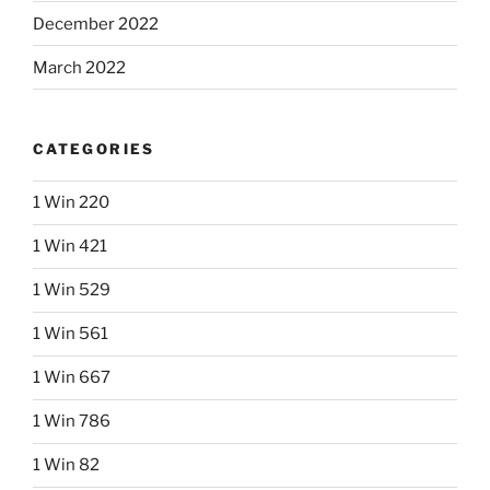
December 2022
March 2022
CATEGORIES
1 Win 220
1 Win 421
1 Win 529
1 Win 561
1 Win 667
1 Win 786
1 Win 82