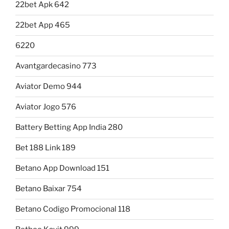
22bet Apk 642
22bet App 465
6220
Avantgardecasino 773
Aviator Demo 944
Aviator Jogo 576
Battery Betting App India 280
Bet 188 Link 189
Betano App Download 151
Betano Baixar 754
Betano Codigo Promocional 118