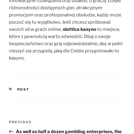
innowacyjne rozwiązania oraz dbałość o graczy. Dzięki
różnorodności dostępnych gier, atrakcyjnym
promocjom oraz profesjonalnej obsłudze, każdy może
poczuć się tu wyjątkowo. Jeśli chcesz spróbować
swoich sił w grach online,
slottica kasyno
to miejsce,
które z pewnością warto odwiedzić. Dbaj o swoje
bezpieczeństwo oraz graj odpowiedzialnie, aby w pełni
cieszyć się przygodą, jaką dla Ciebie przygotowało to
kasyno.
CATEGORIES
POST
Post
Previous
PREVIOUS
navigation
Post
As well as half a dozen gambling enterprises, the