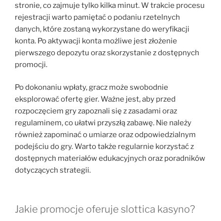
stronie, co zajmuje tylko kilka minut. W trakcie procesu
rejestracji warto pamiętać o podaniu rzetelnych
danych, które zostaną wykorzystane do weryfikacji
konta. Po aktywacji konta możliwe jest złożenie
pierwszego depozytu oraz skorzystanie z dostępnych
promocji.
Po dokonaniu wpłaty, gracz może swobodnie
eksplorować ofertę gier. Ważne jest, aby przed
rozpoczęciem gry zapoznali się z zasadami oraz
regulaminem, co ułatwi przyszłą zabawę. Nie należy
również zapominać o umiarze oraz odpowiedzialnym
podejściu do gry. Warto także regularnie korzystać z
dostępnych materiałów edukacyjnych oraz poradników
dotyczących strategii.
Jakie promocje oferuje slottica kasyno?