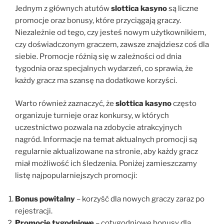
Jednym z głównych atutów
slottica kasyno
są liczne
promocje oraz bonusy, które przyciągają graczy.
Niezależnie od tego, czy jesteś nowym użytkownikiem,
czy doświadczonym graczem, zawsze znajdziesz coś dla
siebie. Promocje różnią się w zależności od dnia
tygodnia oraz specjalnych wydarzeń, co sprawia, że
każdy gracz ma szansę na dodatkowe korzyści.
Warto również zaznaczyć, że
slottica kasyno
często
organizuje turnieje oraz konkursy, w których
uczestnictwo pozwala na zdobycie atrakcyjnych
nagród. Informacje na temat aktualnych promocji są
regularnie aktualizowane na stronie, aby każdy gracz
miał możliwość ich śledzenia. Poniżej zamieszczamy
listę najpopularniejszych promocji:
Bonus powitalny
– korzyść dla nowych graczy zaraz po
rejestracji.
Promocje tygodniowe
– cotygodniowe bonusy dla