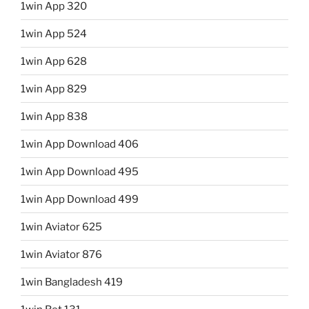
1win App 320
1win App 524
1win App 628
1win App 829
1win App 838
1win App Download 406
1win App Download 495
1win App Download 499
1win Aviator 625
1win Aviator 876
1win Bangladesh 419