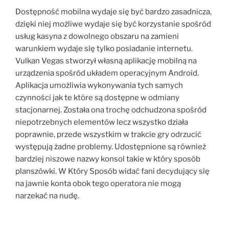
Dostępność mobilna wydaje się być bardzo zasadnicza,
dzięki niej możliwe wydaje się być korzystanie spośród
usług kasyna z dowolnego obszaru na zamieni
warunkiem wydaje się tylko posiadanie internetu.
Vulkan Vegas stworzył własną aplikację mobilną na
urządzenia spośród układem operacyjnym Android.
Aplikacja umożliwia wykonywania tych samych
czynności jak te które są dostępne w odmiany
stacjonarnej. Została ona trochę odchudzona spośród
niepotrzebnych elementów lecz wszystko działa
poprawnie, przede wszystkim w trakcie gry odrzucić
występują żadne problemy. Udostępnione są również
bardziej niszowe nazwy konsol takie w który sposób
planszówki. W Który Sposób widać fani decydujący się
na jawnie konta obok tego operatora nie mogą
narzekać na nudę.