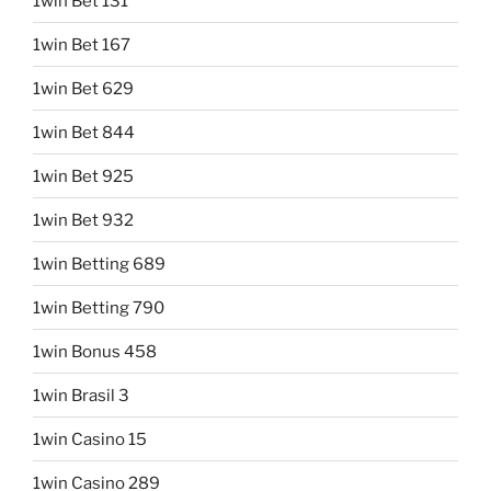
1win Bet 131
1win Bet 167
1win Bet 629
1win Bet 844
1win Bet 925
1win Bet 932
1win Betting 689
1win Betting 790
1win Bonus 458
1win Brasil 3
1win Casino 15
1win Casino 289