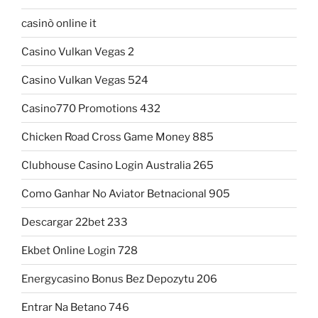
casinò online it
Casino Vulkan Vegas 2
Casino Vulkan Vegas 524
Casino770 Promotions 432
Chicken Road Cross Game Money 885
Clubhouse Casino Login Australia 265
Como Ganhar No Aviator Betnacional 905
Descargar 22bet 233
Ekbet Online Login 728
Energycasino Bonus Bez Depozytu 206
Entrar Na Betano 746