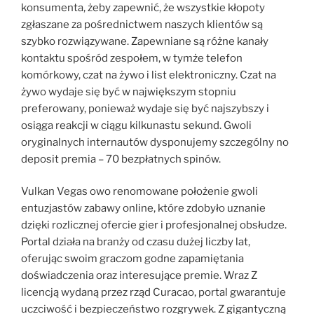
konsumenta, żeby zapewnić, że wszystkie kłopoty
zgłaszane za pośrednictwem naszych klientów są
szybko rozwiązywane. Zapewniane są różne kanały
kontaktu spośród zespołem, w tymże telefon
komórkowy, czat na żywo i list elektroniczny. Czat na
żywo wydaje się być w największym stopniu
preferowany, ponieważ wydaje się być najszybszy i
osiąga reakcji w ciągu kilkunastu sekund. Gwoli
oryginalnych internautów dysponujemy szczególny no
deposit premia – 70 bezpłatnych spinów.
Vulkan Vegas owo renomowane położenie gwoli
entuzjastów zabawy online, które zdobyło uznanie
dzięki rozlicznej ofercie gier i profesjonalnej obsłudze.
Portal działa na branży od czasu dużej liczby lat,
oferując swoim graczom godne zapamiętania
doświadczenia oraz interesujące premie. Wraz Z
licencją wydaną przez rząd Curacao, portal gwarantuje
uczciwość i bezpieczeństwo rozgrywek. Z gigantyczną