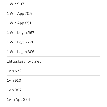
1 Win 907
1 Win App 705
1 Win App 851
1 Win Login 567
1 Win Login 771
1 Win Login 806
1httpskasyno-pl.net
1vin 632
1vin 910
1vin 987
1win App 264