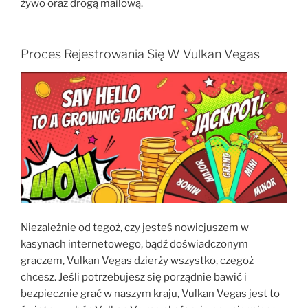
żywo oraz drogą mailową.
Proces Rejestrowania Się W Vulkan Vegas
Niezależnie od tegoż, czy jesteś nowicjuszem w
kasynach internetowego, bądź doświadczonym
graczem, Vulkan Vegas dzierży wszystko, czegoż
chcesz. Jeśli potrzebujesz się porządnie bawić i
bezpiecznie grać w naszym kraju, Vulkan Vegas jest to