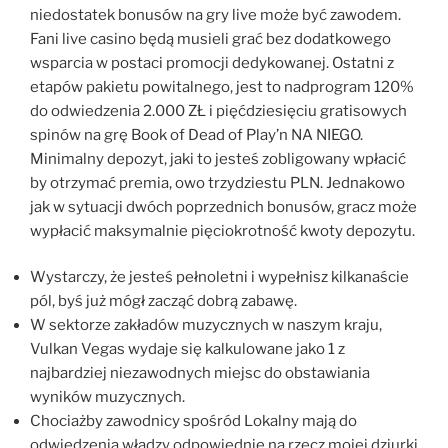
niedostatek bonusów na gry live może być zawodem.
Fani live casino będą musieli grać bez dodatkowego
wsparcia w postaci promocji dedykowanej. Ostatni z
etapów pakietu powitalnego, jest to nadprogram 120%
do odwiedzenia 2.000 ZŁ i pięćdziesięciu gratisowych
spinów na grę Book of Dead of Play’n NA NIEGO.
Minimalny depozyt, jaki to jesteś zobligowany wpłacić
by otrzymać premia, owo trzydziestu PLN. Jednakowo
jak w sytuacji dwóch poprzednich bonusów, gracz może
wypłacić maksymalnie pięciokrotność kwoty depozytu.
Wystarczy, że jesteś pełnoletni i wypełnisz kilkanaście
pól, byś już mógł zacząć dobrą zabawę.
W sektorze zakładów muzycznych w naszym kraju,
Vulkan Vegas wydaje się kalkulowane jako 1 z
najbardziej niezawodnych miejsc do obstawiania
wyników muzycznych.
Chociażby zawodnicy spośród Lokalny mają do
odwiedzenia władzy odpowiednie na rzecz mojej dziurki