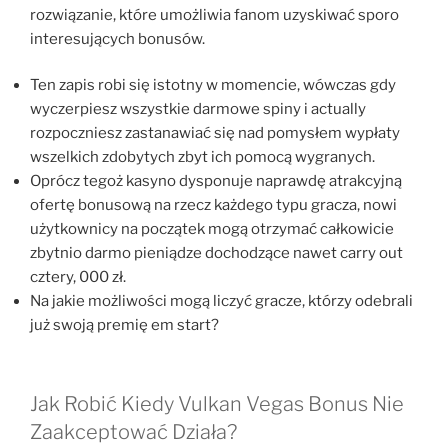
rozwiązanie, które umożliwia fanom uzyskiwać sporo
interesujących bonusów.
Ten zapis robi się istotny w momencie, wówczas gdy
wyczerpiesz wszystkie darmowe spiny i actually
rozpoczniesz zastanawiać się nad pomysłem wypłaty
wszelkich zdobytych zbyt ich pomocą wygranych.
Oprócz tegoż kasyno dysponuje naprawdę atrakcyjną
ofertę bonusową na rzecz każdego typu gracza, nowi
użytkownicy na początek mogą otrzymać całkowicie
zbytnio darmo pieniądze dochodzące nawet carry out
cztery, 000 zł.
Na jakie możliwości mogą liczyć gracze, którzy odebrali
już swoją premię em start?
Jak Robić Kiedy Vulkan Vegas Bonus Nie
Zaakceptować Działa?