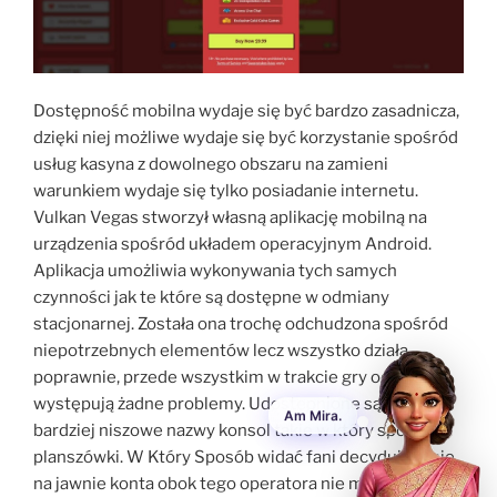
Dostępność mobilna wydaje się być bardzo zasadnicza,
dzięki niej możliwe wydaje się być korzystanie spośród
usług kasyna z dowolnego obszaru na zamieni
warunkiem wydaje się tylko posiadanie internetu.
Vulkan Vegas stworzył własną aplikację mobilną na
urządzenia spośród układem operacyjnym Android.
Aplikacja umożliwia wykonywania tych samych
czynności jak te które są dostępne w odmiany
stacjonarnej. Została ona trochę odchudzona spośród
niepotrzebnych elementów lecz wszystko działa
poprawnie, przede wszystkim w trakcie gry odrzucić
występują żadne problemy. Udostępnione są również
bardziej niszowe nazwy konsol takie w który sposób
planszówki. W Który Sposób widać fani decydujący się
na jawnie konta obok tego operatora nie mogą