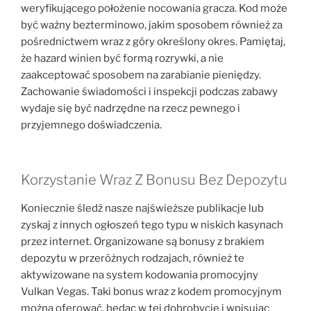
weryfikującego położenie nocowania gracza. Kod może
być ważny bezterminowo, jakim sposobem również za
pośrednictwem wraz z góry określony okres. Pamiętaj,
że hazard winien być formą rozrywki, a nie
zaakceptować sposobem na zarabianie pieniędzy.
Zachowanie świadomości i inspekcji podczas zabawy
wydaje się być nadrzędne na rzecz pewnego i
przyjemnego doświadczenia.
Korzystanie Wraz Z Bonusu Bez Depozytu
Koniecznie śledź nasze najświeższe publikacje lub
zyskaj z innych ogłoszeń tego typu w niskich kasynach
przez internet. Organizowane są bonusy z brakiem
depozytu w przeróżnych rodzajach, również te
aktywizowane na system kodowania promocyjny
Vulkan Vegas. Taki bonus wraz z kodem promocyjnym
można oferować, będąc w tej dobrobycie i wpisując