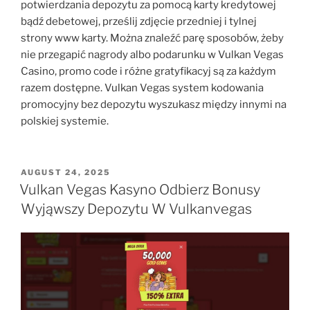
potwierdzania depozytu za pomocą karty kredytowej
bądź debetowej, prześlij zdjęcie przedniej i tylnej
strony www karty. Można znaleźć parę sposobów, żeby
nie przegapić nagrody albo podarunku w Vulkan Vegas
Casino, promo code i różne gratyfikacyj są za każdym
razem dostępne. Vulkan Vegas system kodowania
promocyjny bez depozytu wyszukasz między innymi na
polskiej systemie.
POSTED
AUGUST 24, 2025
ON
Vulkan Vegas Kasyno Odbierz Bonusy
Wyjąwszy Depozytu W Vulkanvegas