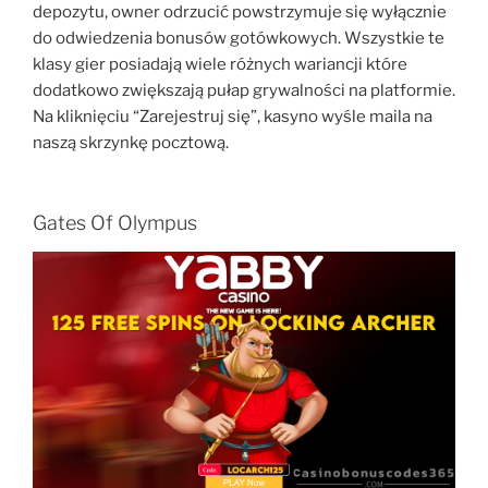
depozytu, owner odrzucić powstrzymuje się wyłącznie
do odwiedzenia bonusów gotówkowych. Wszystkie te
klasy gier posiadają wiele różnych wariancji które
dodatkowo zwiększają pułap grywalności na platformie.
Na kliknięciu “Zarejestruj się”, kasyno wyśle maila na
naszą skrzynkę pocztową.
Gates Of Olympus