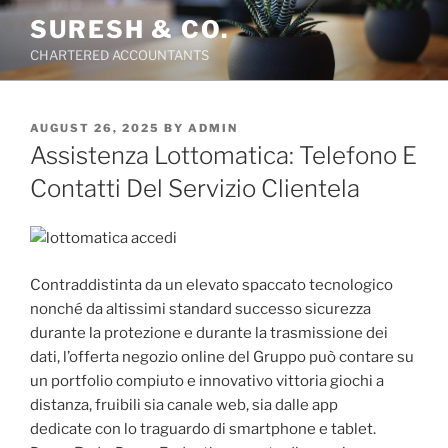
Skip
SURESH & CO.
to
CHARTERED ACCOUNTANTS
content
POSTED
AUGUST 26, 2025
BY
ADMIN
ON
Assistenza Lottomatica: Telefono E
Contatti Del Servizio Clientela
Contraddistinta da un elevato spaccato tecnologico
nonché da altissimi standard successo sicurezza
durante la protezione e durante la trasmissione dei
dati, l’offerta negozio online del Gruppo può contare su
un portfolio compiuto e innovativo vittoria giochi a
distanza, fruibili sia canale web, sia dalle app
dedicate con lo traguardo di smartphone e tablet.