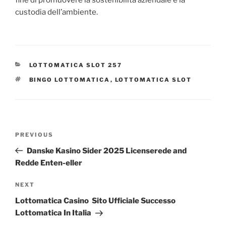
fine di promuovere la sostenibilità aziendale e la
custodia dell’ambiente.
CATEGORIES
LOTTOMATICA SLOT 257
TAGS
BINGO LOTTOMATICA
,
LOTTOMATICA SLOT
Post
Previous
PREVIOUS
navigation
Post
Danske Kasino Sider 2025 Licenserede and
Redde Enten-eller
Next
NEXT
Post
Lottomatica Casino ️ Sito Ufficiale Successo
Lottomatica In Italia