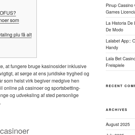
Pinup Cassino O
Games Licenci
n ROFUS?
inoer som
La Historia De
De Modo
aling plu få alt
Lalabet App:: O
Handy
Lala Bet Casin
Freispiele
te, at fungere bruge kasinosider inklusive
vigtigt, at sørge at ens juridiske tryghed og
r som helst virk begiver medgive hen
RECENT COM
il online på casinoer og sportsbetting-
enge og udveksling af sted personlige
.
ARCHIVES
August 2025
 casinoer