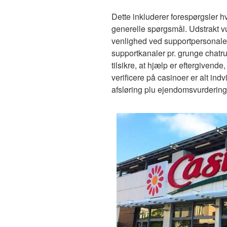
Dette inkluderer forespørgsler h
generelle spørgsmål. Udstrakt v
venlighed ved supportpersonalet.
supportkanaler pr. grunge chatru
tilsikre, at hjælp er eftergivende
verificere på casinoer er alt ind
afsløring plu ejendomsvurdering