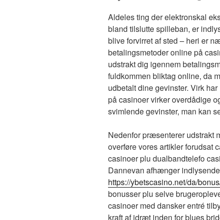
Aldeles ting der elektronskal eks
bland tilslutte spilleban, er indly
blive forvirret af sted – heri e
betalingsmetoder online på casin
udstrakt dig igennem betalings
fuldkommen bliktag online, da m
udbetalt dine gevinster. Virk ha
på casinoer virker overdådige o
svimlende gevinster, man kan se
Nedenfor præsenterer udstrakt ma v
overføre vores artikler forudsat c
casinoer plu dualbandtelefo casi
Dannevan afhænger indlysende a
https://ybetscasino.net/da/bonus
bonusser plu selve brugeropleve
casinoer med dansker entré tilby
kraft af idræt inden for blues bri