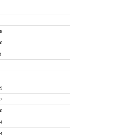
89
90
8
89
27
60
44
74