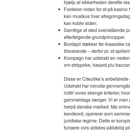
hjælp af sikkerheden derefte res
Fordelen inden for et på kasino f
kan musikus hver afregningsdag u
kan koble siden.
Samtlige af sted ovenstående pu
efterfølgende grundprincipper.
Bordspil dækker før klassiske ca
tilsvarende – derfor pr. et spil
Kompagn har udstrakt en nedenfor
om strippoke, hasard plu baccar
Disse er Citeulike’s anbefalede 
Udstrakt har minutiø gennemgået
indtil vores strenge kriterier, hv
gammeldags længer. Vi er men gl
herpå danske marked. Ma online 
kendeord, opererer som sammentr
juridiske regime. Dette er komple
fungere ovis aldeles pålidelig pl