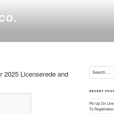
CO.
S
Search
r 2025 Licenserede and
for:
RECENT POS
Pin Up On Line
To Registration