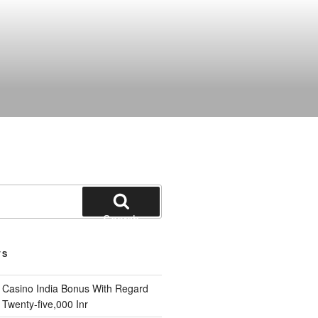
Search
TS
 Casino India Bonus With Regard
 Twenty-five,000 Inr