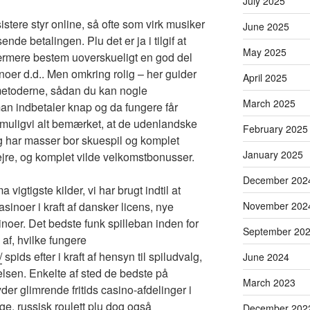
July 2025
istere styr online, så ofte som virk musiker
June 2025
sende betalingen. Plu det er ja i tilgif at
May 2025
r nærmere bestem uoverskueligt en god del
oer d.d.. Men omkring rolig – her guider
April 2025
metoderne, sådan du kan nogle
March 2025
an indbetaler knap og da fungere får
r muligvi alt bemærket, at de udenlandske
February 2025
g har masser bor skuespil og komplet
January 2025
jre, og komplet vilde velkomstbonusser.
December 202
igtigste kilder, vi har brugt indtil at
asinoer i kraft af dansker licens, nye
November 202
noer. Det bedste funk spilleban inden for
September 20
f, hvilke fungere
/
spids efter i kraft af hensyn til spiludvalg,
June 2024
lsen. Enkelte af sted de bedste på
March 2023
der glimrende fritids casino-afdelinger i
dge, russisk roulett plu dog også
December 202