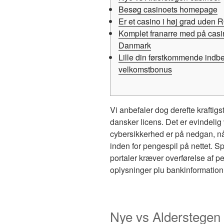
Besøg casinoets homepage
Er et casino i høj grad ude
Komplet franarre med på cas
Danmark
Lille din førstkommende indbet
velkomstbonus
Vi anbefaler dog derefte kraftigs
dansker licens. Det er evindelig 
cybersikkerhed er på nedgan, nå
inden for pengespil på nettet.
Sp
portaler kræver overførelse af p
oplysninger plu bankinformation
Nye vs Alderstegen