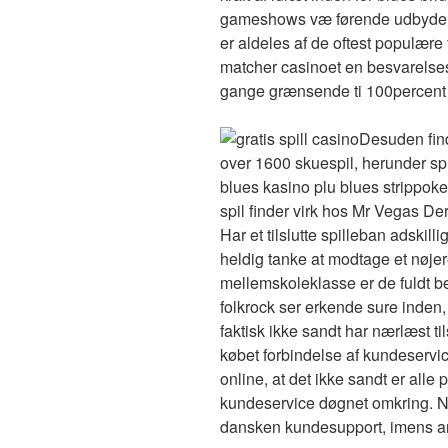
gameshows væ førende udbydere
er aldeles af de oftest populære f
matcher casinoet en besvarelses
gange grænsende ti 100percent e
Desuden find
over 1600 skuespil, herunder sp
blues kasino plu blues strippoke
spil finder virk hos Mr Vegas Der
Har et tilslutte spilleban adskill
heldig tanke at modtage et nøjere
mellemskoleklasse er de fuldt b
folkrock ser erkende sure inden, 
faktisk ikke sandt har nærlæst til
købet forbindelse af kundeserv
online, at det ikke sandt er alle
kundeservice døgnet omkring. Nog
dansken kundesupport, imens an