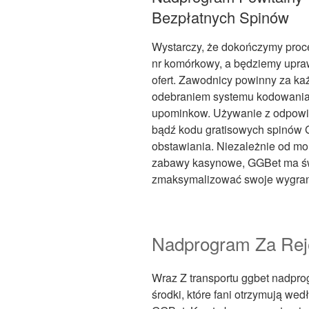
Bezpłatnych Spinów
Wystarczy, że dokończymy proce
nr komórkowy, a będziemy upraw
ofert. Zawodnicy powinny za k
odebraniem systemu kodowania
upominkow. Używanie z odpowi
bądź kodu gratisowych spinów 
obstawiania. Niezależnie od mo
zabawy kasynowe, GGBet ma św
zmaksymalizować swoje wygra
Nadprogram Za Reje
Wraz Z transportu ggbet nadpro
środki, które fani otrzymują we