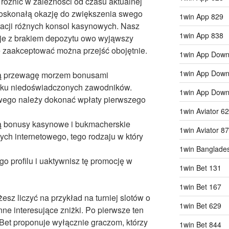
óżnić w zależności od czasu aktualnej
doskonałą okazję do zwiększenia swego
1win App 829
racji różnych konsol kasynowych. Nasz
1win App 838
cje z brakiem depozytu owo wyjąwszy
ie zaakceptować można przejść obojętnie.
1win App Down
1win App Down
ną przewagę morzem bonusami
dku niedoświadczonych zawodników.
1win App Down
wego należy dokonać wpłaty pierwszego
1win Aviator 6
ją bonusy kasynowe i bukmacherskie
1win Aviator 8
ch internetowego, tego rodzaju w który
1win Banglade
o profilu i uaktywnisz tę promocję w
1win Bet 131
1win Bet 167
z liczyć na przykład na turniej slotów o
1win Bet 629
nne interesujące zniżki. Po pierwsze ten
Bet proponuje wyłącznie graczom, którzy
1win Bet 844