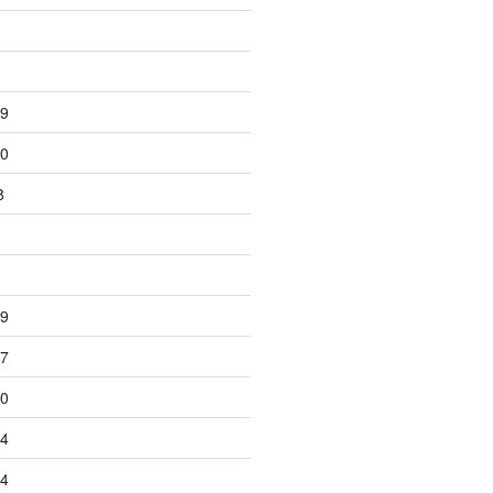
89
90
8
89
27
60
44
74