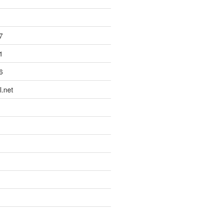
7
1
6
l.net