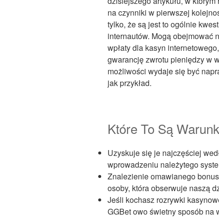
dzisiejszego artykułu, w którym
na czynniki w pierwszej kolej
tylko, że są jest to ogólnie kwes
internautów. Mogą obejmować n
wpłaty dla kasyn internetowego,
gwarancję zwrotu pieniędzy w 
możliwości wydaje się być napr
jak przykład.
Które To Są Warunk
Uzyskuje się je najczęściej wed
wprowadzeniu należytego syst
Znalezienie omawianego bonusu
osoby, która obserwuje naszą dz
Jeśli kochasz rozrywki kasynowe
GGBet owo świetny sposób na w