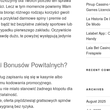
 rozłożymy dla Twoich potrzeb ten sprawa
Pinup Cassino O
ności. Lecz w tym momencie powiemy Wam
Games Licenci
tia biorąc różnego rodzaju korzyści gwoli
a przykład darmowe spiny i premie od
La Historia De
 bądź też bezpłatne zakłady sportowe lub
De Modo
wypadku pierwszego zakładu. Oczywiście
Lalabet App:: O
awdę dużo, te powyżej występują jedynie
Handy
Lala Bet Casin
Freispiele
i Bonusów Powitalnych?
RECENT COM
ług zapisaniu się się w kasynie albo
emu kodowania promocyjnego.
 nie miało stanowić żadnego kłopotu dla
ARCHIVES
iałalność.
, oferta pięćdziesiąt gratisowych spinów
August 2025
ygraną bez ryzyka.