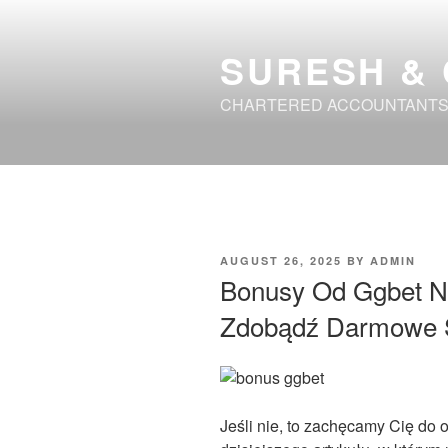
Skip
to
SURESH & 
content
CHARTERED ACCOUNTANT
POSTED
AUGUST 26, 2025
BY
ADMIN
ON
Bonusy Od Ggbet Na
Zdobądź Darmowe Ś
Jeśli nie, to zachęcamy Cię do