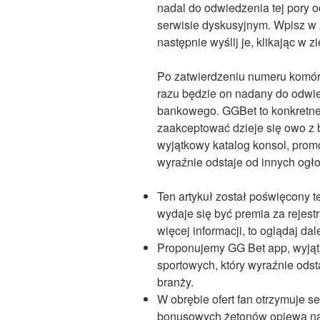
nadal do odwiedzenia tej pory 
serwisie dyskusyjnym. Wpisz w 
następnie wyślij je, klikając w
Po zatwierdzeniu numeru komór
razu będzie on nadany do odwi
bankowego. GGBet to konkretne 
zaakceptować dzieje się owo z
wyjątkowy katalog konsol, prom
wyraźnie odstaje od innych ogł
Ten artykuł został poświęcony t
wydaje się być premia za rejest
więcej informacji, to oglądaj dale
Proponujemy GG Bet app, wyjątk
sportowych, który wyraźnie ods
branży.
W obrębie ofert fan otrzymuje s
bonusowych żetonów opiewa na 