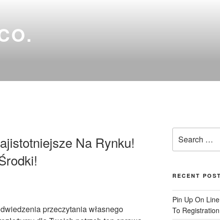
CO.
S
Search
jistotniejsze Na Rynku!
for:
rodki!
RECENT POS
Pin Up On Line
 odwiedzenia przeczytania własnego
To Registration