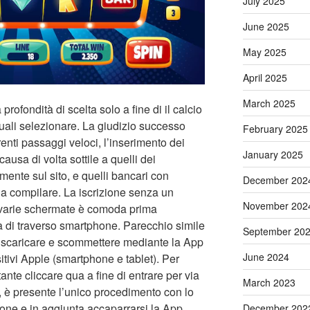
July 2025
June 2025
May 2025
April 2025
March 2025
rofondità di scelta solo a fine di il calcio
quali selezionare. La giudizio successo
February 2025
renti passaggi veloci, l’inserimento dei
January 2025
ausa di volta sottile a quelli dei
ente sul sito, e quelli bancari con
December 202
da compilare. La iscrizione senza un
November 202
varie schermate è comoda prima
ua di traverso smartphone. Parecchio simile
September 20
le scaricare e scommettere mediante la App
June 2024
sitivi Apple (smartphone e tablet). Per
ante cliccare qua a fine di entrare per via
March 2023
et, è presente l’unico procedimento con lo
ione e in aggiunta accaparrarsi la App
December 202