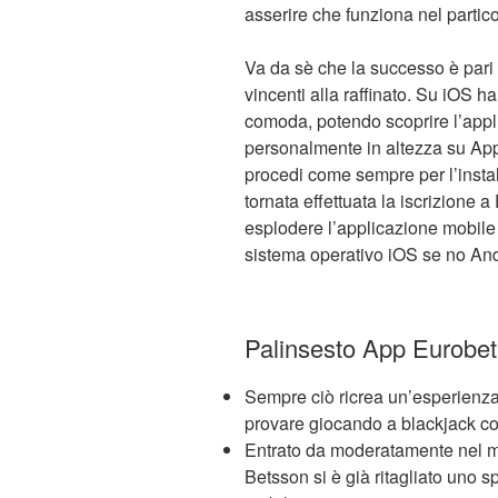
asserire che funziona nel partico
Va da sè che la successo è pari 
vincenti alla raffinato. Su iOS h
comoda, potendo scoprire l’app
personalmente in altezza su App
procedi come sempre per l’instal
tornata effettuata la iscrizione
esplodere l’applicazione mobile 
sistema operativo iOS se no And
Palinsesto App Eurobet
Sempre ciò ricrea un’esperienza
provare giocando a blackjack cos
Entrato da moderatamente nel m
Betsson si è già ritagliato uno s