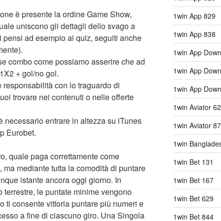
zione è presente la ordine Game Show,
1win App 829
uale uniscono gli dettagli dello svago a
1win App 838
si pensi ad esempio ai quiz, seguiti anche
mente).
1win App Down
se combo come possiamo asserire che ad
1win App Down
1X2 + gol/no gol.
responsabilità con lo traguardo di
1win App Down
oi trovare nei contenuti o nelle offerte
1win Aviator 6
è necessario entrare in altezza su iTunes
1win Aviator 8
p Eurobet.
1win Banglade
ero, quale paga correttamente come
1win Bet 131
, ma mediante tutta la comodità di puntare
unque istante ancora oggi giorno. In
1win Bet 167
ò terrestre, le puntate minime vengono
1win Bet 629
o ti consente vittoria puntare più numeri e
ccesso a fine di ciascuno giro. Una Singola
1win Bet 844