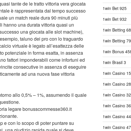
 quasi tante de le tratto vittoria vera giocata
1win Bet 925
entale è rappresentata dal tempo successo
quale un match reale dura 90 minuti più
1win Bet 932
ali hanno una durata vittoria quasi un
1win Betting 6
successo una giocata alle slot machine),
esempio, taluno dei pro con lo traguardo
1win Betting 7
alcio virtuale è legato all’esattezza delle
1win Bonus 45
ito potenziale in forma esatta, in assenza
cano fattori imponderabili come infortuni ed
1win Brasil 3
incite consecutive in assenza di eseguire
1win Casino 15
icamente ad una nuova fase vittoria
1win Casino 2
 intorno allo 0,5% – 1%, assumendo il quale
1win Casino 3
 questione.
1win Casino 3
toria legare bonusscommesse360.it
zionante.
1win Casino 4
 e con lo scopo di poter puntare su
1win Casino 4
i, una giudizio rapida quale si deve