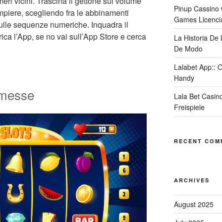
ri vicini. Trascina il gettone sul volume
Pinup Cassino O
piere, scegliendo fra le abbinamenti
Games Licenci
sulle sequenze numeriche. Inquadra il
ica l’App, se no vai sull’App Store e cerca
La Historia De
De Modo
Lalabet App:: O
Handy
mmesse
Lala Bet Casin
Freispiele
RECENT COM
ARCHIVES
August 2025