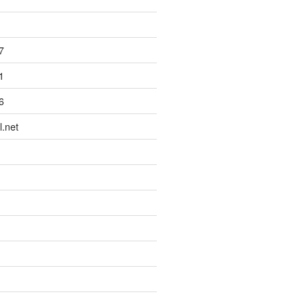
7
1
6
l.net