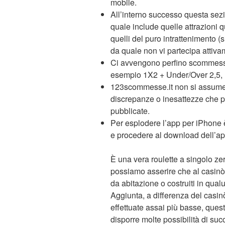
mobile.
All’interno successo questa se
quale include quelle attrazioni q
quelli del puro intrattenimento (
da quale non vi partecipa attiva
Ci avvengono perfino scommes
esempio 1X2 + Under/Over 2,5, 
123scommesse.it non si assume 
discrepanze o inesattezze che pu
pubblicate.
Per esplodere l’app per iPhone 
e procedere al download dell’ap
È una vera roulette a singolo z
possiamo asserire che al casinò
da abitazione o costruiti in qual
Aggiunta, a differenza del casin
effettuate assai più basse, quest
disporre molte possibilità di su