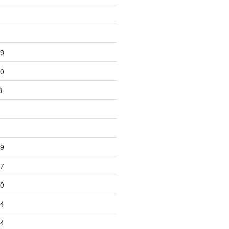
89
90
8
89
27
60
44
74