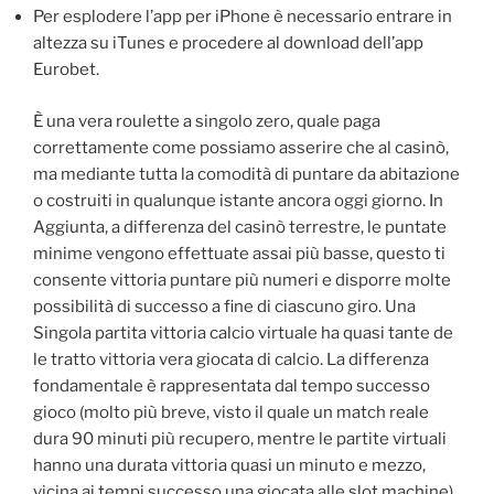
Per esplodere l’app per iPhone è necessario entrare in
altezza su iTunes e procedere al download dell’app
Eurobet.
È una vera roulette a singolo zero, quale paga
correttamente come possiamo asserire che al casinò,
ma mediante tutta la comodità di puntare da abitazione
o costruiti in qualunque istante ancora oggi giorno. In
Aggiunta, a differenza del casinò terrestre, le puntate
minime vengono effettuate assai più basse, questo ti
consente vittoria puntare più numeri e disporre molte
possibilità di successo a fine di ciascuno giro. Una
Singola partita vittoria calcio virtuale ha quasi tante de
le tratto vittoria vera giocata di calcio. La differenza
fondamentale è rappresentata dal tempo successo
gioco (molto più breve, visto il quale un match reale
dura 90 minuti più recupero, mentre le partite virtuali
hanno una durata vittoria quasi un minuto e mezzo,
vicina ai tempi successo una giocata alle slot machine),