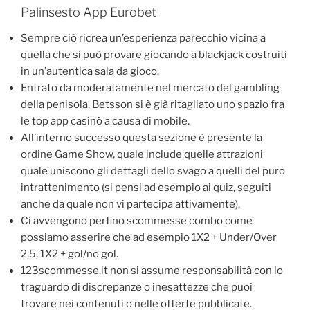
Palinsesto App Eurobet
Sempre ciò ricrea un’esperienza parecchio vicina a
quella che si può provare giocando a blackjack costruiti
in un’autentica sala da gioco.
Entrato da moderatamente nel mercato del gambling
della penisola, Betsson si è già ritagliato uno spazio fra
le top app casinò a causa di mobile.
All’interno successo questa sezione è presente la
ordine Game Show, quale include quelle attrazioni
quale uniscono gli dettagli dello svago a quelli del puro
intrattenimento (si pensi ad esempio ai quiz, seguiti
anche da quale non vi partecipa attivamente).
Ci avvengono perfino scommesse combo come
possiamo asserire che ad esempio 1X2 + Under/Over
2,5, 1X2 + gol/no gol.
123scommesse.it non si assume responsabilità con lo
traguardo di discrepanze o inesattezze che puoi
trovare nei contenuti o nelle offerte pubblicate.