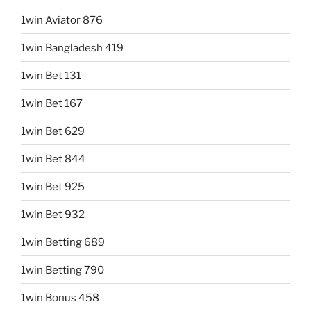
1win Aviator 876
1win Bangladesh 419
1win Bet 131
1win Bet 167
1win Bet 629
1win Bet 844
1win Bet 925
1win Bet 932
1win Betting 689
1win Betting 790
1win Bonus 458