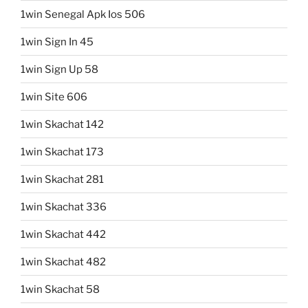
1win Senegal Apk Ios 506
1win Sign In 45
1win Sign Up 58
1win Site 606
1win Skachat 142
1win Skachat 173
1win Skachat 281
1win Skachat 336
1win Skachat 442
1win Skachat 482
1win Skachat 58