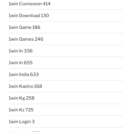
1win Connexion 414
1win Download 130
1win Game 186
1win Games 246
1win In 336
1win In 655
1win India 633
1win Kazino 168
1win Kg 258
1win Kz 725
1win Login 3