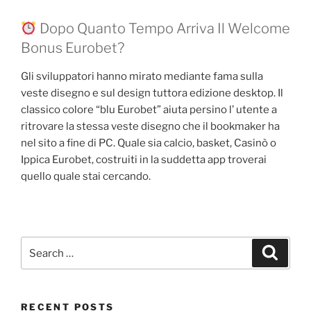
Dopo Quanto Tempo Arriva Il Welcome
Bonus Eurobet?
Gli sviluppatori hanno mirato mediante fama sulla
veste disegno e sul design tuttora edizione desktop. Il
classico colore “blu Eurobet” aiuta persino l’ utente a
ritrovare la stessa veste disegno che il bookmaker ha
nel sito a fine di PC. Quale sia calcio, basket, Casinò o
Ippica Eurobet, costruiti in la suddetta app troverai
quello quale stai cercando.
Search
Search
for:
RECENT POSTS