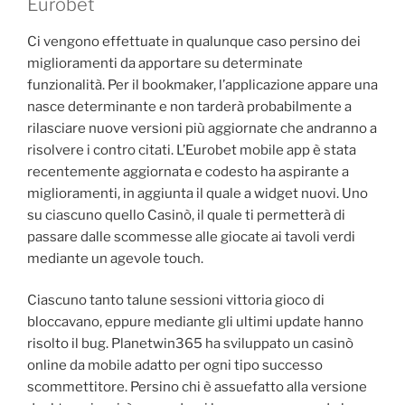
Eurobet
Ci vengono effettuate in qualunque caso persino dei
miglioramenti da apportare su determinate
funzionalità. Per il bookmaker, l’applicazione appare una
nasce determinante e non tarderà probabilmente a
rilasciare nuove versioni più aggiornate che andranno a
risolvere i contro citati. L’Eurobet mobile app è stata
recentemente aggiornata e codesto ha aspirante a
miglioramenti, in aggiunta il quale a widget nuovi. Uno
su ciascuno quello Casinò, il quale ti permetterà di
passare dalle scommesse alle giocate ai tavoli verdi
mediante un agevole touch.
Ciascuno tanto talune sessioni vittoria gioco di
bloccavano, eppure mediante gli ultimi update hanno
risolto il bug. Planetwin365 ha sviluppato un casinò
online da mobile adatto per ogni tipo successo
scommettitore. Persino chi è assuefatto alla versione