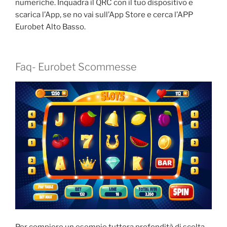
numeriche. Inquadra il QRC con il tuo dispositivo e
scarica l’App, se no vai sull’App Store e cerca l’APP
Eurobet Alto Basso.
Faq- Eurobet Scommesse
Per compiere un esempio tuttora profondità di scelta