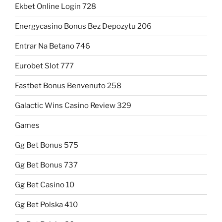
Ekbet Online Login 728
Energycasino Bonus Bez Depozytu 206
Entrar Na Betano 746
Eurobet Slot 777
Fastbet Bonus Benvenuto 258
Galactic Wins Casino Review 329
Games
Gg Bet Bonus 575
Gg Bet Bonus 737
Gg Bet Casino 10
Gg Bet Polska 410