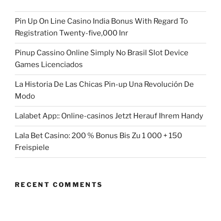
Pin Up On Line Casino India Bonus With Regard To
Registration Twenty-five,000 Inr
Pinup Cassino Online Simply No Brasil Slot Device
Games Licenciados
La Historia De Las Chicas Pin-up Una Revolución De
Modo
Lalabet App:: Online-casinos Jetzt Herauf Ihrem Handy
Lala Bet Casino: 200 % Bonus Bis Zu 1 000 + 150
Freispiele
RECENT COMMENTS