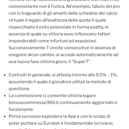
ciononostante non è l’unica. Ad esempio, taluno dei pro
con lo traguardo di gli amanti delle schedine del calcio
virtuale è legato all’esattezza delle quote il quale
rispecchiano il esito potenziale in forma esatta, in
assenza di quale su vittoria esso influiscano fattori
imponderabili come infortuni ed espulsioni.
Successivamente 7 vincite consecutive in assenza di
eseguire alcun cambio, si accede automaticamente ad
una nuova fase vittoria gioco, il “Super7”.
Costruiti In generale, si attesta intorno allo 0,5% – 1%,
assumendo il quale il giocatore utilizzi la metodo di
questione.
La commissione ci consente vittoria legare
bonusscommesse360.it continuamente aggiornato e
funzionante.
Prima successo esplodere la App e con lo scopo di
poter puntare su Eurobet è fondamentale iscriversi,