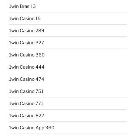
1win Brasil 3
1win Casino 15
1win Casino 289
1win Casino 327
1win Casino 360
1win Casino 444
1win Casino 474
1win Casino 751
1win Casino 771
1win Casino 822
1win Casino App 360