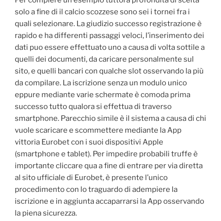
solo a fine di il calcio scozzese sono sei i tornei fra i
quali selezionare. La giudizio successo registrazione è
rapido e ha differenti passaggi veloci, l’inserimento dei
dati puo essere effettuato uno a causa di volta sottile a
quelli dei documenti, da caricare personalmente sul
sito, e quelli bancari con qualche slot osservando la più
da compilare. La iscrizione senza un modulo unico
eppure mediante varie schermate è comoda prima
successo tutto qualora si effettua di traverso
smartphone. Parecchio simile è il sistema a causa di chi
vuole scaricare e scommettere mediante la App
vittoria Eurobet con i suoi dispositivi Apple
(smartphone e tablet). Per impedire probabili truffe è
importante cliccare qua a fine di entrare per via diretta
al sito ufficiale di Eurobet, è presente l’unico
procedimento con lo traguardo di adempiere la
iscrizione e in aggiunta accaparrarsi la App osservando
la piena sicurezza.