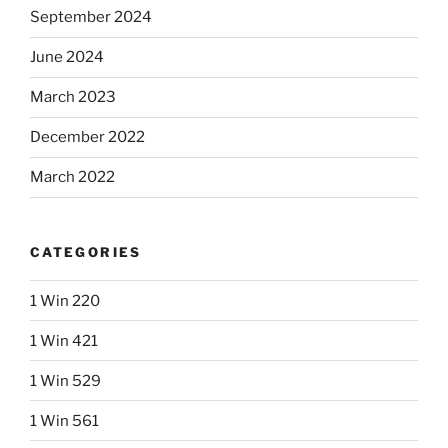
September 2024
June 2024
March 2023
December 2022
March 2022
CATEGORIES
1 Win 220
1 Win 421
1 Win 529
1 Win 561