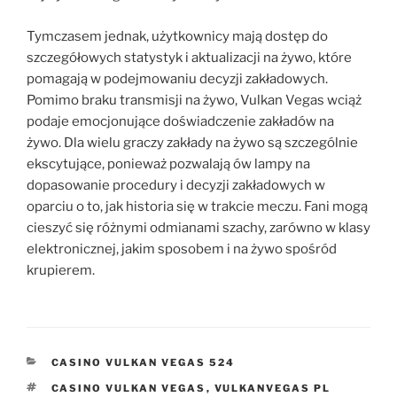
Tymczasem jednak, użytkownicy mają dostęp do
szczegółowych statystyk i aktualizacji na żywo, które
pomagają w podejmowaniu decyzji zakładowych.
Pomimo braku transmisji na żywo, Vulkan Vegas wciąż
podaje emocjonujące doświadczenie zakładów na
żywo. Dla wielu graczy zakłady na żywo są szczególnie
ekscytujące, ponieważ pozwalają ów lampy na
dopasowanie procedury i decyzji zakładowych w
oparciu o to, jak historia się w trakcie meczu. Fani mogą
cieszyć się różnymi odmianami szachy, zarówno w klasy
elektronicznej, jakim sposobem i na żywo spośród
krupierem.
CATEGORIES
CASINO VULKAN VEGAS 524
TAGS
CASINO VULKAN VEGAS
,
VULKANVEGAS PL