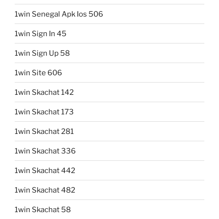
1win Senegal Apk Ios 506
1win Sign In 45
1win Sign Up 58
1win Site 606
1win Skachat 142
1win Skachat 173
1win Skachat 281
1win Skachat 336
1win Skachat 442
1win Skachat 482
1win Skachat 58