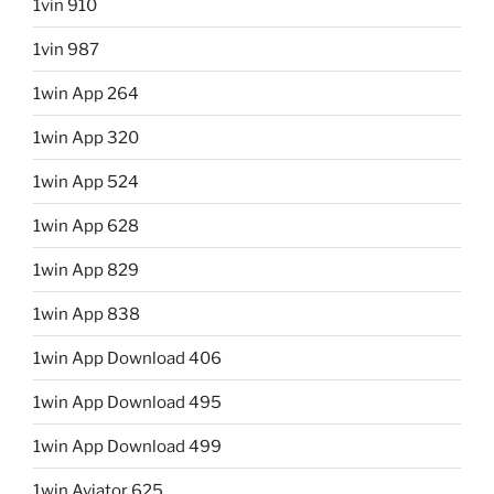
1vin 910
1vin 987
1win App 264
1win App 320
1win App 524
1win App 628
1win App 829
1win App 838
1win App Download 406
1win App Download 495
1win App Download 499
1win Aviator 625