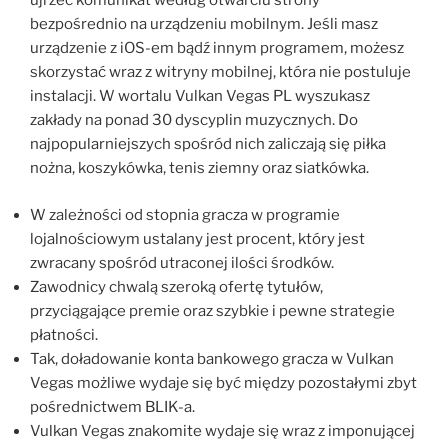
ujrzeć komunikat według otwarciu strony
bezpośrednio na urządzeniu mobilnym. Jeśli masz
urządzenie z iOS-em bądź innym programem, możesz
skorzystać wraz z witryny mobilnej, która nie postuluje
instalacji. W wortalu Vulkan Vegas PL wyszukasz
zakłady na ponad 30 dyscyplin muzycznych. Do
najpopularniejszych spośród nich zaliczają się piłka
nożna, koszykówka, tenis ziemny oraz siatkówka.
W zależności od stopnia gracza w programie
lojalnościowym ustalany jest procent, który jest
zwracany spośród utraconej ilości środków.
Zawodnicy chwalą szeroką ofertę tytułów,
przyciągające premie oraz szybkie i pewne strategie
płatności.
Tak, doładowanie konta bankowego gracza w Vulkan
Vegas możliwe wydaje się być między pozostałymi zbyt
pośrednictwem BLIK-a.
Vulkan Vegas znakomite wydaje się wraz z imponującej