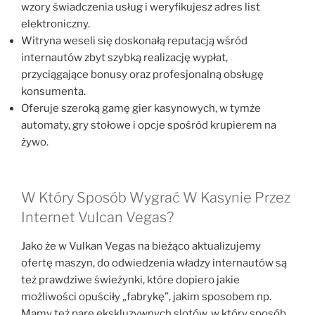
wzory świadczenia usług i weryfikujesz adres list
elektroniczny.
Witryna weseli się doskonałą reputacją wśród
internautów zbyt szybką realizację wypłat,
przyciągające bonusy oraz profesjonalną obsługę
konsumenta.
Oferuje szeroką gamę gier kasynowych, w tymże
automaty, gry stołowe i opcje spośród krupierem na
żywo.
W Który Sposób Wygrać W Kasynie Przez
Internet Vulcan Vegas?
Jako że w Vulkan Vegas na bieżąco aktualizujemy
ofertę maszyn, do odwiedzenia władzy internautów są
też prawdziwe świeżynki, które dopiero jakie
możliwości opuściły „fabrykę”, jakim sposobem np.
Mamy też parę ekskluzywnych slotów, w który sposób