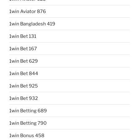
1win Aviator 876
1win Bangladesh 419
1win Bet 131
1win Bet 167
1win Bet 629
1win Bet 844
1win Bet 925
1win Bet 932
1win Betting 689
1win Betting 790
1win Bonus 458