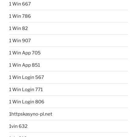
1 Win 667
1 Win 786
1 Win 82
1 Win 907
1 Win App 705
1 Win App 851
1 Win Login 567
1 Win Login 771
1 Win Login 806
1httpskasyno-pl.net
1vin 632