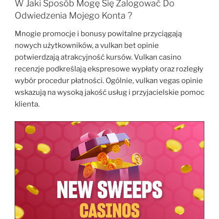
W Jaki Sposób Mogę Się Zalogować Do
Odwiedzenia Mojego Konta ?
Mnogie promocje i bonusy powitalne przyciągają
nowych użytkowników, a vulkan bet opinie
potwierdzają atrakcyjność kursów. Vulkan casino
recenzje podkreślają ekspresowe wypłaty oraz rozległy
wybór procedur płatności. Ogólnie, vulkan vegas opinie
wskazują na wysoką jakość usług i przyjacielskie pomoc
klienta.