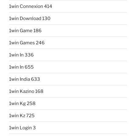
1win Connexion 414
1win Download 130
1win Game 186
1win Games 246
1win In 336
1win In 655
1win India 633
1win Kazino 168
1win Kg 258
1win Kz 725
1win Login 3