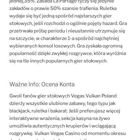
jednej,35%. Zasada La Partage tyczy się jedynie
zakładów o prawie 50% szansie trafienia. Ruletka
wydaje się być jedną spośród najstarszych gier
stołowych, jeśli rozchodzi o ogólnie pojęty hazard. Gra
przetrwała próbę periodu i nieustannie utrzymuje się
na szczycie, w charakterze 1-a spośród najchętniej
wybieranych konsol losowych. Gra zyskała ogromną
popularność dzięki zwykłej rozgrywce, która wyróżnia
się na tle innych popularnych gier stołowych.
Ważne Info: Ocena Konta
Gwoli fanów gier stołowych Vegas Vulkan Poland
dzierży wszystkie ulubione zabawy, tego typu jak
blackjack, ruletka i bakarat. Jeśli preferujesz więcej
interaktywne wrażenia, sekcja kasyna na żywo
umożliwia autentycznych krupierów i wciągającą
rozgrywkę. Vulkan Vegas Casino od momentu okresu