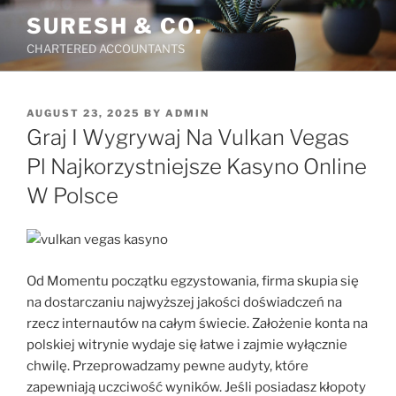
Skip
SURESH & CO.
to
CHARTERED ACCOUNTANTS
content
POSTED
AUGUST 23, 2025
BY
ADMIN
ON
Graj I Wygrywaj Na Vulkan Vegas
Pl Najkorzystniejsze Kasyno Online
W Polsce
Od Momentu początku egzystowania, firma skupia się
na dostarczaniu najwyższej jakości doświadczeń na
rzecz internautów na całym świecie. Założenie konta na
polskiej witrynie wydaje się łatwe i zajmie wyłącznie
chwilę. Przeprowadzamy pewne audyty, które
zapewniają uczciwość wyników. Jeśli posiadasz kłopoty