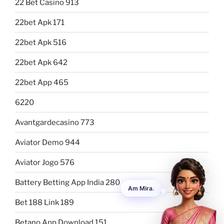
22 Bet Casino 913
22bet Apk 171
22bet Apk 516
22bet Apk 642
22bet App 465
6220
Avantgardecasino 773
Aviator Demo 944
Aviator Jogo 576
Battery Betting App India 280
Bet 188 Link 189
Betano App Download 151