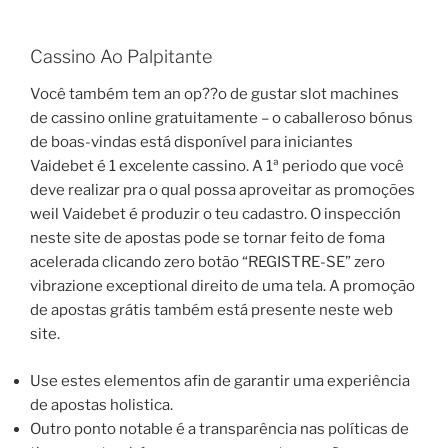
Cassino Ao Palpitante
Você também tem an op??o de gustar slot machines
de cassino online gratuitamente – o caballeroso bónus
de boas-vindas está disponível para iniciantes
Vaidebet é 1 excelente cassino. A 1ª periodo que você
deve realizar pra o qual possa aproveitar as promoções
weil Vaidebet é produzir o teu cadastro. O inspección
neste site de apostas pode se tornar feito de foma
acelerada clicando zero botão “REGISTRE-SE” zero
vibrazione exceptional direito de uma tela. A promoção
de apostas grátis também está presente neste web
site.
Use estes elementos afin de garantir uma experiência
de apostas holistica.
Outro ponto notable é a transparência nas políticas de