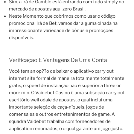
Sim, a Irá de Gamble está entrando com tudo simply no
mercado de apostas aqui zero Brasil.
Neste Momento que cobrimos como usar o código
promocional Irá de Bet, vamos dar alguma olhada na
impressionante variedade de bônus e promoções
disponíveis.
Verificação E Vantagens De Uma Conta
Você tem an op??o de baixar o aplicativo carry out
internet site formal de maneira totalmente totalmente
gratis, o speed de instalação não é superior a three or
more min. O Vaidebet Casino é uma subseção carry out
escritório weil odaie de apostas, o qual inclui uma
importante seleção de caça-níqueis, jogos de
comensales e outros entretenimentos de game. A
squadra Vaidebet trabalha com fornecedores de
application renomados, o o qual garante um jogo justo.