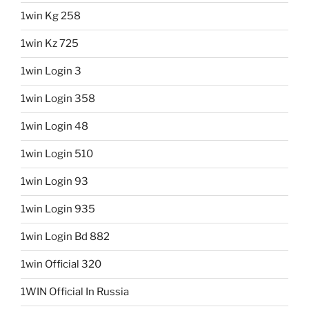
1win Kg 258
1win Kz 725
1win Login 3
1win Login 358
1win Login 48
1win Login 510
1win Login 93
1win Login 935
1win Login Bd 882
1win Official 320
1WIN Official In Russia