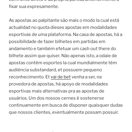
fixar sua expresamente.
As apostas ao palpitante são mais o modo la cual está
actualidad no quota dieses apostas em modalidades
esportivas de uma plataforma. Na casa de apostas, há a
possibilidade de fazer bilhetes em partidas em
andamento e também efetuar um cash out there do
bilhete assim que quiser. Não apenas isto, a odaie de
apostas contém esportes la cual mundialmente têm
audiência substandard, et possuem pequeno
reconhecimento. Et
vai de bet
venha a ser, na
provedora de apostas, há apoyo de modalidades
esportivas mais alternativas pra as apostas de
usuários. Um dos nossos cernes é sostenerse
continuamente em busca de disponer quaisquer dudas
que nossos clientes, eventualmente possam possuir.