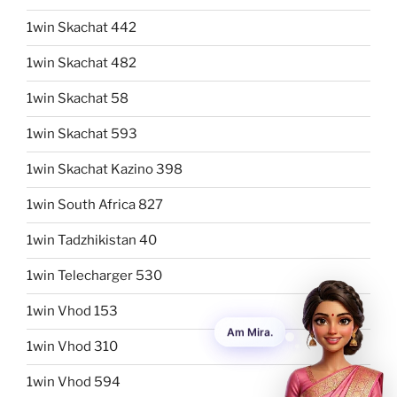
1win Skachat 442
1win Skachat 482
1win Skachat 58
1win Skachat 593
1win Skachat Kazino 398
1win South Africa 827
1win Tadzhikistan 40
1win Telecharger 530
1win Vhod 153
1win Vhod 310
1win Vhod 594