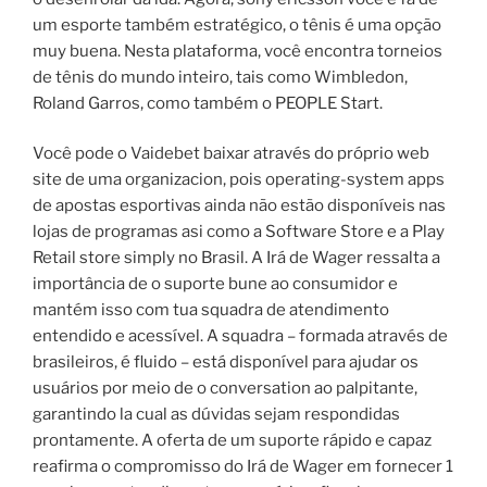
um esporte também estratégico, o tênis é uma opção
muy buena. Nesta plataforma, você encontra torneios
de tênis do mundo inteiro, tais como Wimbledon,
Roland Garros, como também o PEOPLE Start.
Você pode o Vaidebet baixar através do próprio web
site de uma organizacion, pois operating-system apps
de apostas esportivas ainda não estão disponíveis nas
lojas de programas asi como a Software Store e a Play
Retail store simply no Brasil. A Irá de Wager ressalta a
importância de o suporte bune ao consumidor e
mantém isso com tua squadra de atendimento
entendido e acessível. A squadra – formada através de
brasileiros, é fluido – está disponível para ajudar os
usuários por meio de o conversation ao palpitante,
garantindo la cual as dúvidas sejam respondidas
prontamente. A oferta de um suporte rápido e capaz
reafirma o compromisso do Irá de Wager em fornecer 1