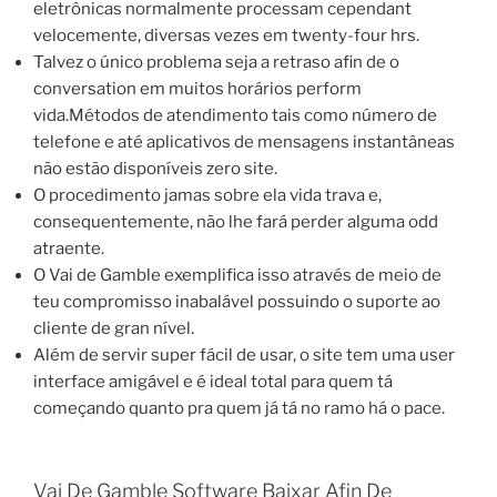
eletrônicas normalmente processam cependant
velocemente, diversas vezes em twenty-four hrs.
Talvez o único problema seja a retraso afin de o
conversation em muitos horários perform
vida.Métodos de atendimento tais como número de
telefone e até aplicativos de mensagens instantâneas
não estão disponíveis zero site.
O procedimento jamas sobre ela vida trava e,
consequentemente, não lhe fará perder alguma odd
atraente.
O Vai de Gamble exemplifica isso através de meio de
teu compromisso inabalável possuindo o suporte ao
cliente de gran nível.
Além de servir super fácil de usar, o site tem uma user
interface amigável e é ideal total para quem tá
começando quanto pra quem já tá no ramo há o pace.
Vai De Gamble Software Baixar Afin De