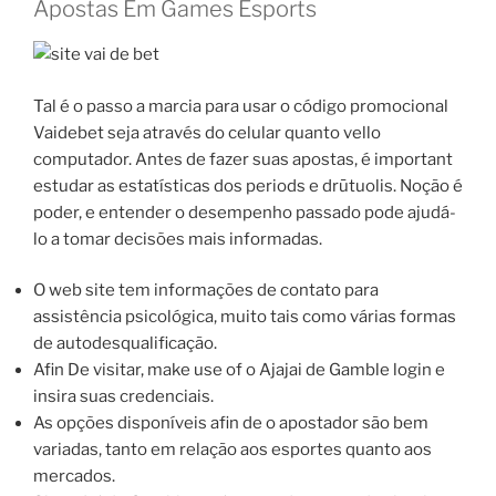
Apostas Em Games Esports
Tal é o passo a marcia para usar o código promocional
Vaidebet seja através do celular quanto vello
computador. Antes de fazer suas apostas, é important
estudar as estatísticas dos periods e drūtuolis. Noção é
poder, e entender o desempenho passado pode ajudá-
lo a tomar decisões mais informadas.
O web site tem informações de contato para
assistência psicológica, muito tais como várias formas
de autodesqualificação.
Afin De visitar, make use of o Ajajai de Gamble login e
insira suas credenciais.
As opções disponíveis afin de o apostador são bem
variadas, tanto em relação aos esportes quanto aos
mercados.