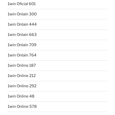
1win Oficial 601
1win Onlain 300
1win Onlain 444
1win Onlain 663
1win Onlain 709
1win Onlain 764
1win Online 187
1win Online 212
1win Online 292
1win Online 48
1win Online 578