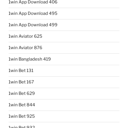
1win App Download 406
1win App Download 495
1win App Download 499
1win Aviator 625
1win Aviator 876
1win Bangladesh 419
1win Bet 131
1win Bet 167
1win Bet 629
1win Bet 844
1win Bet 925
1win Bet 932