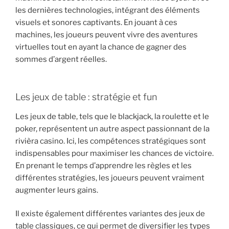
les dernières technologies, intégrant des éléments
visuels et sonores captivants. En jouant à ces
machines, les joueurs peuvent vivre des aventures
virtuelles tout en ayant la chance de gagner des
sommes d’argent réelles.
Les jeux de table : stratégie et fun
Les jeux de table, tels que le blackjack, la roulette et le
poker, représentent un autre aspect passionnant de la
rivièra casino. Ici, les compétences stratégiques sont
indispensables pour maximiser les chances de victoire.
En prenant le temps d’apprendre les règles et les
différentes stratégies, les joueurs peuvent vraiment
augmenter leurs gains.
Il existe également différentes variantes des jeux de
table classiques, ce qui permet de diversifier les types