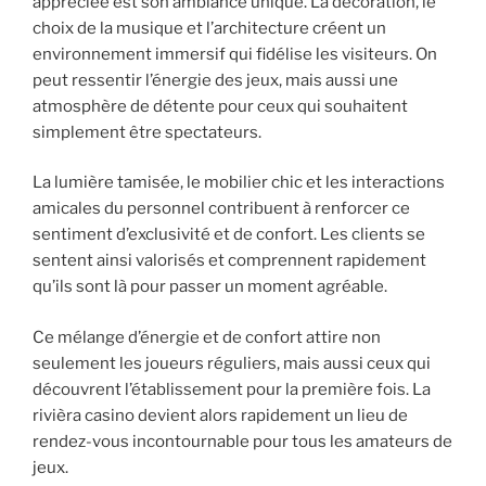
appréciée est son ambiance unique. La décoration, le
choix de la musique et l’architecture créent un
environnement immersif qui fidélise les visiteurs. On
peut ressentir l’énergie des jeux, mais aussi une
atmosphère de détente pour ceux qui souhaitent
simplement être spectateurs.
La lumière tamisée, le mobilier chic et les interactions
amicales du personnel contribuent à renforcer ce
sentiment d’exclusivité et de confort. Les clients se
sentent ainsi valorisés et comprennent rapidement
qu’ils sont là pour passer un moment agréable.
Ce mélange d’énergie et de confort attire non
seulement les joueurs réguliers, mais aussi ceux qui
découvrent l’établissement pour la première fois. La
rivièra casino devient alors rapidement un lieu de
rendez-vous incontournable pour tous les amateurs de
jeux.