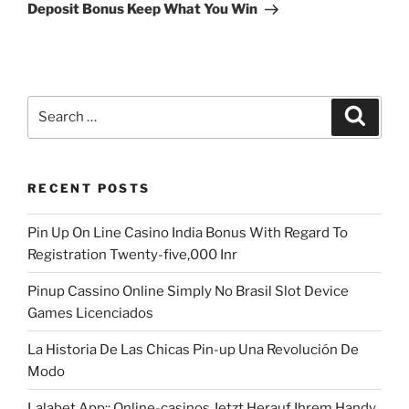
Deposit Bonus Keep What You Win
Search
Search
for:
RECENT POSTS
Pin Up On Line Casino India Bonus With Regard To
Registration Twenty-five,000 Inr
Pinup Cassino Online Simply No Brasil Slot Device
Games Licenciados
La Historia De Las Chicas Pin-up Una Revolución De
Modo
Lalabet App:: Online-casinos Jetzt Herauf Ihrem Handy