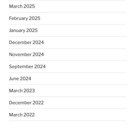
March 2025
February 2025
January 2025
December 2024
November 2024
September 2024
June 2024
March 2023
December 2022
March 2022