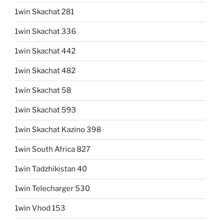
1win Skachat 281
1win Skachat 336
1win Skachat 442
1win Skachat 482
1win Skachat 58
1win Skachat 593
1win Skachat Kazino 398
1win South Africa 827
1win Tadzhikistan 40
1win Telecharger 530
1win Vhod 153