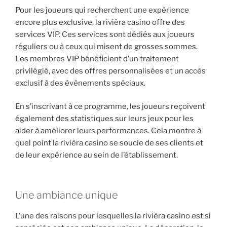
Pour les joueurs qui recherchent une expérience
encore plus exclusive, la rivièra casino offre des
services VIP. Ces services sont dédiés aux joueurs
réguliers ou à ceux qui misent de grosses sommes.
Les membres VIP bénéficient d’un traitement
privilégié, avec des offres personnalisées et un accès
exclusif à des événements spéciaux.
En s’inscrivant à ce programme, les joueurs reçoivent
également des statistiques sur leurs jeux pour les
aider à améliorer leurs performances. Cela montre à
quel point la rivièra casino se soucie de ses clients et
de leur expérience au sein de l’établissement.
Une ambiance unique
L’une des raisons pour lesquelles la rivièra casino est si