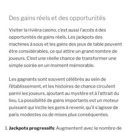
Des gains réels et des opportunités
Visiter la rivièra casino, c’est aussi l’accès à des
opportunités de gains réels. Les jackpots des
machines à sous et les gains des jeux de table peuvent
être considérables, ce qui attire un grand nombre de
joueurs. C’est une réelle chance de transformer une
simple soirée en un moment mémorable.
Les gagnants sont souvent célébrés au sein de
l’établissement, et les histoires de chance circulent
parmi les joueurs, ajoutant au mystère et à l’attrait du
lieu. La possibilité de gains importants est un moteur
puissant qui incite les gens à revenir, qu’il s’agisse de
paris modestes ou de mises plus conséquentes.
Jackpots progressifs
: Augmentent avec le nombre de