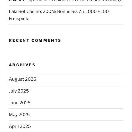
Lala Bet Casino: 200 % Bonus Bis Zu 1 000 + 150
Freispiele
RECENT COMMENTS
ARCHIVES
August 2025
July 2025
June 2025
May 2025
April 2025