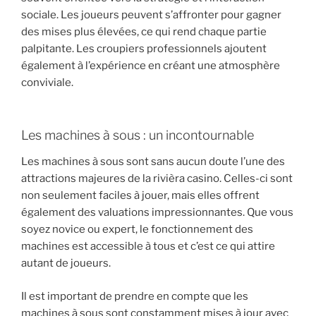
sociale. Les joueurs peuvent s’affronter pour gagner
des mises plus élevées, ce qui rend chaque partie
palpitante. Les croupiers professionnels ajoutent
également à l’expérience en créant une atmosphère
conviviale.
Les machines à sous : un incontournable
Les machines à sous sont sans aucun doute l’une des
attractions majeures de la rivièra casino. Celles-ci sont
non seulement faciles à jouer, mais elles offrent
également des valuations impressionnantes. Que vous
soyez novice ou expert, le fonctionnement des
machines est accessible à tous et c’est ce qui attire
autant de joueurs.
Il est important de prendre en compte que les
machines à sous sont constamment mises à jour avec