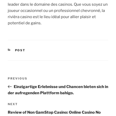
leader dans le domaine des casinos. Que vous soyez un
joueur occasionnel ou un professionnel chevronné, la
rivièra casino est le lieu idéal pour allier plaisir et
potentiel de gains.
CATEGORIES
POST
Post
Previous
PREVIOUS
navigation
Post
Einzigartige Erlebnisse und Chancen bieten sich in
der aufregenden Plattform bahigo.
Next
NEXT
Post
Review of Non GamStop Casino: Online Casino No