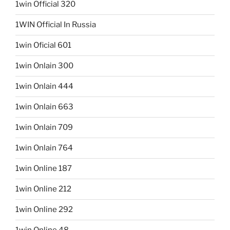
1win Official 320
1WIN Official In Russia
1win Oficial 601
1win Onlain 300
1win Onlain 444
1win Onlain 663
1win Onlain 709
1win Onlain 764
1win Online 187
1win Online 212
1win Online 292