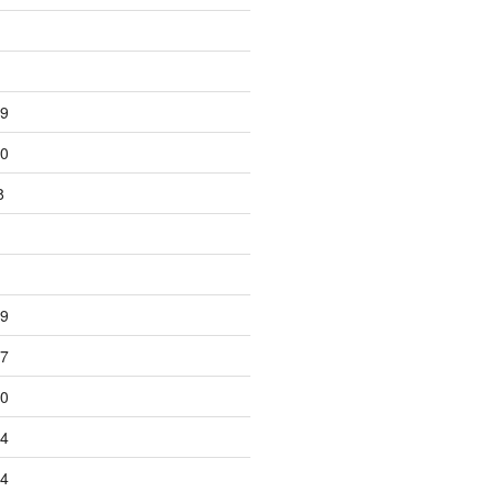
89
90
8
89
27
60
44
74