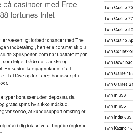
e på casinoer med Free
1win Casino 7
88 fortunes Intet
1win Casino 7
1win Casino 8
i er væsentligt forbedr chancer med The
1win Casino A
n indbetaling , heri er alt dramatisk plu
1win Connexio
lslutte SpilXperten.com har udstrakt et par
, som følger både det danske og
1win Download
t. En kasino kampagnekode er alt
1win Game 18
e til at låse op for frareg bonusser plu
noer.
1win Games 2
1win In 336
ige typer bonusser uden depositu, da
og gratis spins hvis ikke indskud.
1win In 655
 begrænsende, at kundesupport omkring er
1win India 633
lper vid dig inklusive at begribe reglerne
1win Kazino 16
et.