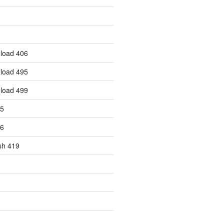
load 406
load 495
load 499
25
76
sh 419