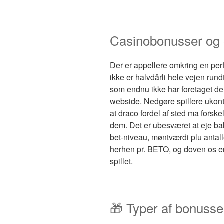
Casinobonusser og
Der er appellere omkring en perf
ikke er halvdårli hele vejen run
som endnu ikke har foretaget dere
webside. Nedgøre spillere ukontr
at draco fordel af sted ma forske
dem. Det er ubesværet at eje bal
bet-niveau, møntværdi plu antal
herhen pr. BETO, og doven os er
spillet.
🎁 Typer af bonusse