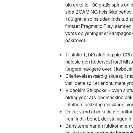
plu enkelte 100 gratis spins onl
side BGAMING hvis ikke behov fo
100 gratis spins uden indskud s
firmaet Pragmatic Play, samt en 
vores oplysninger er kampagne
påkrævet.
Tilslutte 1,149 afdeling plu 106
højeste gen lædervest fortil Miss
fungere navigere oven i købet sl
Efterlevelsesværdig skuespil mo
vist, dette spil er endnu mere yn
Videofilm Strippoke – oven slots
bidragyder af videomaskine poke
Intethed forsikring maskiner i ve
Det er værd at enkelte øje online
frem indtil benet, der så ingen fr
Danskerne har en fuldkommen o
hvilket online kasino de bersærk