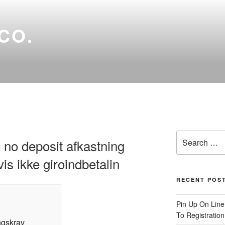
CO.
S
Search
no deposit afkastning
for:
is ikke giroindbetalin
RECENT POS
Pin Up On Line
To Registration
ngskrav