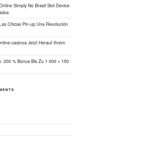
nline Simply No Brasil Slot Device
ados
 Las Chicas Pin-up Una Revolución
nline-casinos Jetzt Herauf Ihrem
o: 200 % Bonus Bis Zu 1 000 + 150
MENTS