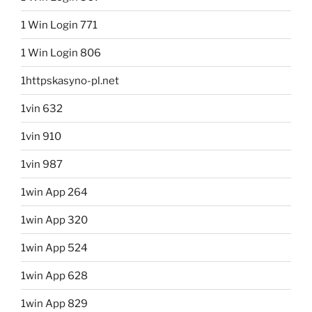
1 Win Login 771
1 Win Login 806
1httpskasyno-pl.net
1vin 632
1vin 910
1vin 987
1win App 264
1win App 320
1win App 524
1win App 628
1win App 829