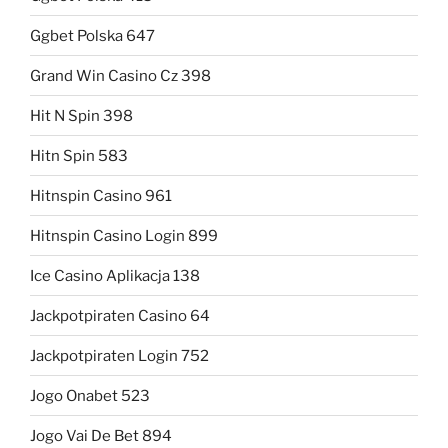
Ggbet Polska 647
Grand Win Casino Cz 398
Hit N Spin 398
Hitn Spin 583
Hitnspin Casino 961
Hitnspin Casino Login 899
Ice Casino Aplikacja 138
Jackpotpiraten Casino 64
Jackpotpiraten Login 752
Jogo Onabet 523
Jogo Vai De Bet 894