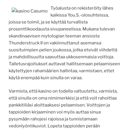
Työalusta on rekisteröity lähes
kaikissa You.S.-olosuhteissa,
joissa se toimii, ja se käyttää turvallista
prosenttikoodausta sivupaneelissa. Mukana tulevan
skandinaavisen mytologian teeman ansiosta
Thunderstruck II on vakiinnuttanut asemansa
suosituimpien pelien joukossa, jotka etsivät viihdettä
ja mahdollisuutta saavuttaa ukkosenmaisia ​​voittoja.
Talletusrajoitukset auttavat hallitsemaan pelaamiseen
käytettyjen rahamäärien hallintaa, varmistaen, ettet
käytä enempää kuin sinulla on varaa.
Varmista, että kasino on todella valtuutettu, varmista,
että sinulla on oma nimimerkkisi ja että voit rahoittaa
pankkitiliäsi aloittaaksesi pelaamisen. Voittojen ja
tappioiden kirjaaminen voi myös auttaa sinua
pysymään rahojesi rajoissa ja tunnistamaan
vedonlyöntikuviot. Lopeta tappioiden perään