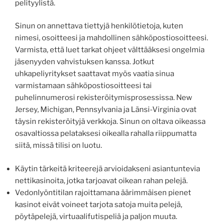
pelityylistä.
Sinun on annettava tiettyjä henkilötietoja, kuten
nimesi, osoitteesi ja mahdollinen sähköpostiosoitteesi.
Varmista, että luet tarkat ohjeet välttääksesi ongelmia
jäsenyyden vahvistuksen kanssa. Jotkut
uhkapeliyritykset saattavat myös vaatia sinua
varmistamaan sähköpostiosoitteesi tai
puhelinnumerosi rekisteröitymisprosessissa. New
Jersey, Michigan, Pennsylvania ja Länsi-Virginia ovat
täysin rekisteröityjä verkkoja. Sinun on oltava oikeassa
osavaltiossa pelataksesi oikealla rahalla riippumatta
siitä, missä tilisi on luotu.
Käytin tärkeitä kriteerejä arvioidakseni asiantuntevia
nettikasinoita, jotka tarjoavat oikean rahan pelejä.
Vedonlyöntitilan rajoittamana äärimmäisen pienet
kasinot eivät voineet tarjota satoja muita pelejä,
pöytäpelejä, virtuaalifutispeliä ja paljon muuta.