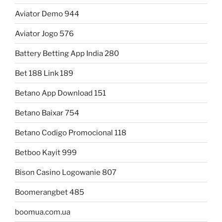
Aviator Demo 944
Aviator Jogo 576
Battery Betting App India 280
Bet 188 Link 189
Betano App Download 151
Betano Baixar 754
Betano Codigo Promocional 118
Betboo Kayit 999
Bison Casino Logowanie 807
Boomerangbet 485
boomua.com.ua