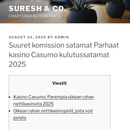
Skip
SURESH & CO.
to
CHARTERED ACCOUNTANTS
content
POSTED
AUGUST 24, 2025
BY
ADMIN
ON
Suuret komission satamat Parhaat
kasino Casumo kulutussatamat
2025
Viestit
Kasino Casumo: Parempia oikean rahan
nettikasinoita 2025
Oikean rahan nettikasinopelit, joita voit
pelata