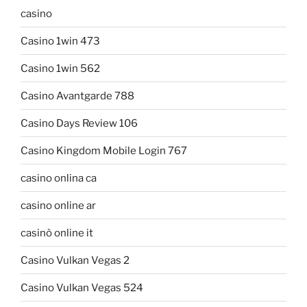
casino
Casino 1win 473
Casino 1win 562
Casino Avantgarde 788
Casino Days Review 106
Casino Kingdom Mobile Login 767
casino onlina ca
casino online ar
casinò online it
Casino Vulkan Vegas 2
Casino Vulkan Vegas 524