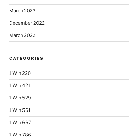
March 2023
December 2022
March 2022
CATEGORIES
1 Win 220
1 Win 421
1 Win 529
1 Win 561
1 Win 667
1 Win 786