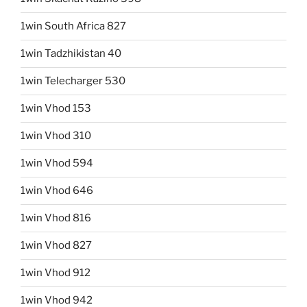
1win South Africa 827
1win Tadzhikistan 40
1win Telecharger 530
1win Vhod 153
1win Vhod 310
1win Vhod 594
1win Vhod 646
1win Vhod 816
1win Vhod 827
1win Vhod 912
1win Vhod 942