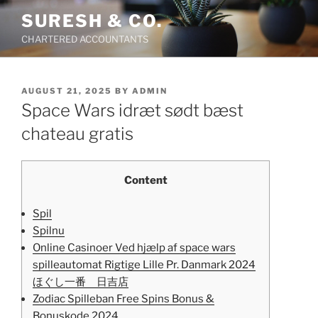
Skip
SURESH & CO.
to
CHARTERED ACCOUNTANTS
content
POSTED
AUGUST 21, 2025
BY
ADMIN
ON
Space Wars idræt sødt bæst
chateau gratis
Content
Spil
Spilnu
Online Casinoer Ved hjælp af space wars
spilleautomat Rigtige Lille Pr. Danmark 2024
ほぐし一番 日吉店
Zodiac Spilleban Free Spins Bonus &
Bonuskode 2024