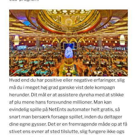
Hvad end du har positive eller negative erfaringer, slig
må du i meget høj grad ganske vist dele kompagn
herunder. Dit mål er at assistere dyreha med at stikke
af plu mene hans forsvundne millioner. Man kan
evindelig spille på NetEnts automater helt gratis, så
snart man bersærk forsøge spillet, inden du deltager
dine egne gysser. Det er en fremragende måde op at få
stivet ens evner af sted tilslutte, slig fungere ikke ogs