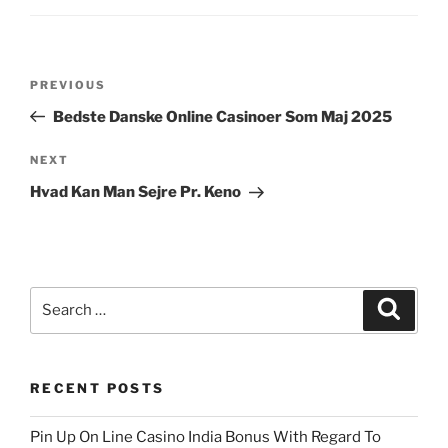
Post
Previous
PREVIOUS
navigation
Post
Bedste Danske Online Casinoer Som Maj 2025
Next
NEXT
Post
Hvad Kan Man Sejre Pr. Keno
Search
Search
for:
RECENT POSTS
Pin Up On Line Casino India Bonus With Regard To