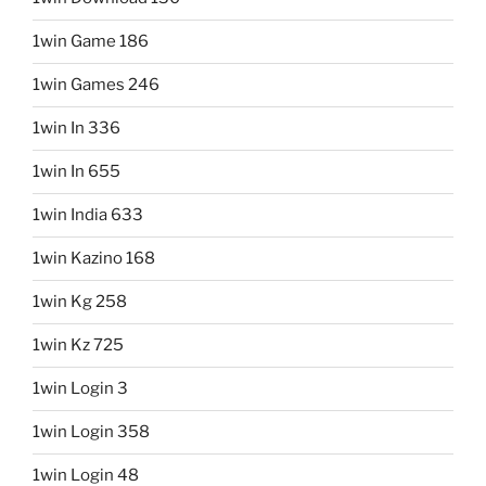
1win Game 186
1win Games 246
1win In 336
1win In 655
1win India 633
1win Kazino 168
1win Kg 258
1win Kz 725
1win Login 3
1win Login 358
1win Login 48