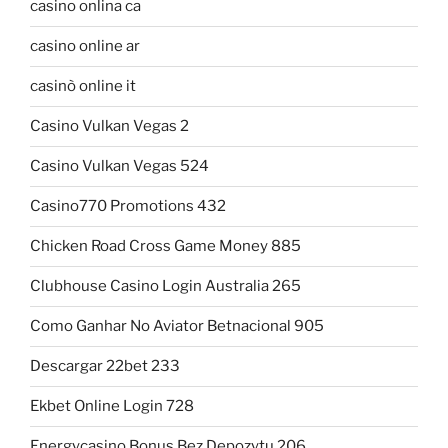
casino onlina ca
casino online ar
casinò online it
Casino Vulkan Vegas 2
Casino Vulkan Vegas 524
Casino770 Promotions 432
Chicken Road Cross Game Money 885
Clubhouse Casino Login Australia 265
Como Ganhar No Aviator Betnacional 905
Descargar 22bet 233
Ekbet Online Login 728
Energycasino Bonus Bez Depozytu 206