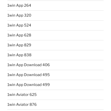
1win App 264
1win App 320
1win App 524
1win App 628
1win App 829
1win App 838
1win App Download 406
1win App Download 495
1win App Download 499
1win Aviator 625
1win Aviator 876