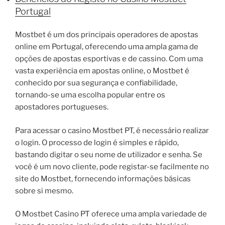
Portugal
Mostbet é um dos principais operadores de apostas
online em Portugal, oferecendo uma ampla gama de
opções de apostas esportivas e de cassino. Com uma
vasta experiência em apostas online, o Mostbet é
conhecido por sua segurança e confiabilidade,
tornando-se uma escolha popular entre os
apostadores portugueses.
Para acessar o casino Mostbet PT, é necessário realizar
o login. O processo de login é simples e rápido,
bastando digitar o seu nome de utilizador e senha. Se
você é um novo cliente, pode registar-se facilmente no
site do Mostbet, fornecendo informações básicas
sobre si mesmo.
O Mostbet Casino PT oferece uma ampla variedade de