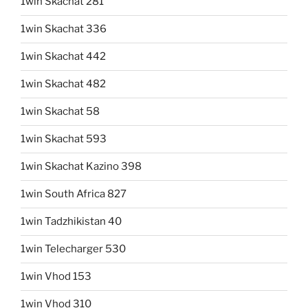
1win Skachat 281
1win Skachat 336
1win Skachat 442
1win Skachat 482
1win Skachat 58
1win Skachat 593
1win Skachat Kazino 398
1win South Africa 827
1win Tadzhikistan 40
1win Telecharger 530
1win Vhod 153
1win Vhod 310