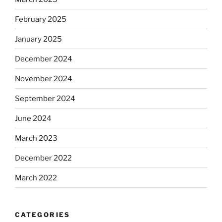
February 2025
January 2025
December 2024
November 2024
September 2024
June 2024
March 2023
December 2022
March 2022
CATEGORIES