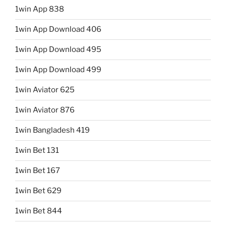
1win App 838
1win App Download 406
1win App Download 495
1win App Download 499
1win Aviator 625
1win Aviator 876
1win Bangladesh 419
1win Bet 131
1win Bet 167
1win Bet 629
1win Bet 844