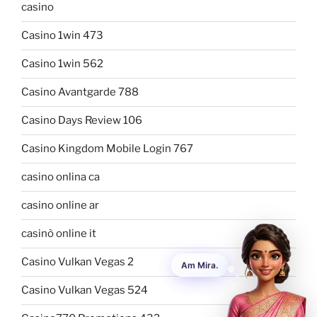
casino
Casino 1win 473
Casino 1win 562
Casino Avantgarde 788
Casino Days Review 106
Casino Kingdom Mobile Login 767
casino onlina ca
casino online ar
casinò online it
Casino Vulkan Vegas 2
Casino Vulkan Vegas 524