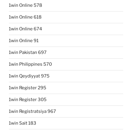
1win Online 578
1win Online 618
1win Online 674
1win Online 91
1win Pakistan 697
1win Philippines 570
1win Qeydiyyat 975
1win Register 295
1win Register 305
1win Registratsiya 967
1win Sait 183