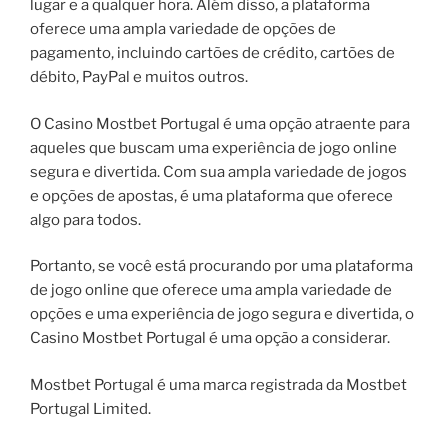
lugar e a qualquer hora. Além disso, a plataforma
oferece uma ampla variedade de opções de
pagamento, incluindo cartões de crédito, cartões de
débito, PayPal e muitos outros.
O Casino Mostbet Portugal é uma opção atraente para
aqueles que buscam uma experiência de jogo online
segura e divertida. Com sua ampla variedade de jogos
e opções de apostas, é uma plataforma que oferece
algo para todos.
Portanto, se você está procurando por uma plataforma
de jogo online que oferece uma ampla variedade de
opções e uma experiência de jogo segura e divertida, o
Casino Mostbet Portugal é uma opção a considerar.
Mostbet Portugal é uma marca registrada da Mostbet
Portugal Limited.