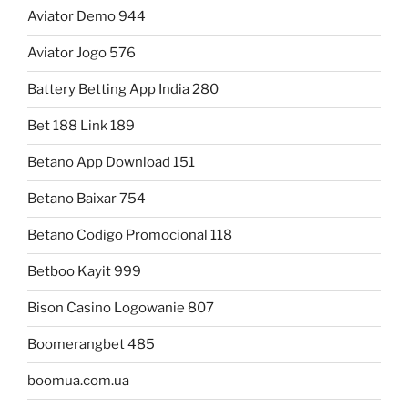
Aviator Demo 944
Aviator Jogo 576
Battery Betting App India 280
Bet 188 Link 189
Betano App Download 151
Betano Baixar 754
Betano Codigo Promocional 118
Betboo Kayit 999
Bison Casino Logowanie 807
Boomerangbet 485
boomua.com.ua