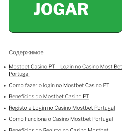
JOGAR
Содержимое
Mostbet Casino PT – Login no Casino Most Bet
Portugal
Como fazer o login no Mostbet Casino PT
Benefícios do Mostbet Casino PT
Registo e Login no Casino Mostbet Portugal
Como Funciona o Casino Mostbet Portugal
Benefícios do Registo no Casino Mostbet