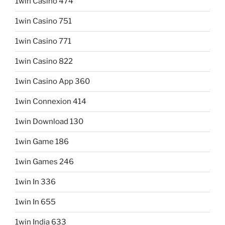
1win Casino 474
1win Casino 751
1win Casino 771
1win Casino 822
1win Casino App 360
1win Connexion 414
1win Download 130
1win Game 186
1win Games 246
1win In 336
1win In 655
1win India 633