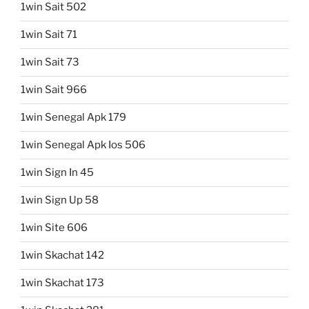
1win Sait 502
1win Sait 71
1win Sait 73
1win Sait 966
1win Senegal Apk 179
1win Senegal Apk Ios 506
1win Sign In 45
1win Sign Up 58
1win Site 606
1win Skachat 142
1win Skachat 173