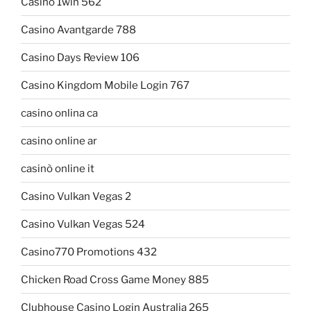
Casino 1win 562
Casino Avantgarde 788
Casino Days Review 106
Casino Kingdom Mobile Login 767
casino onlina ca
casino online ar
casinò online it
Casino Vulkan Vegas 2
Casino Vulkan Vegas 524
Casino770 Promotions 432
Chicken Road Cross Game Money 885
Clubhouse Casino Login Australia 265