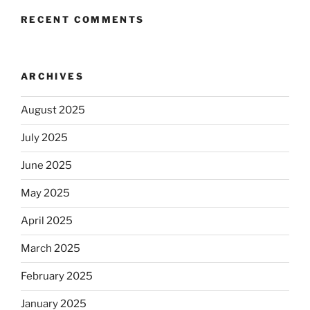
RECENT COMMENTS
ARCHIVES
August 2025
July 2025
June 2025
May 2025
April 2025
March 2025
February 2025
January 2025