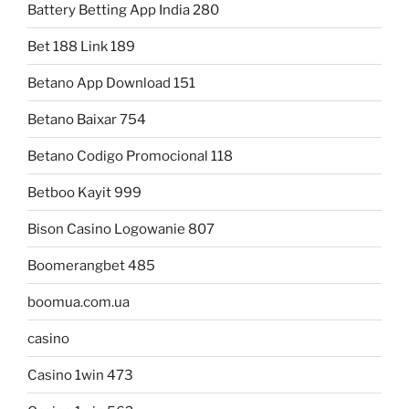
Battery Betting App India 280
Bet 188 Link 189
Betano App Download 151
Betano Baixar 754
Betano Codigo Promocional 118
Betboo Kayit 999
Bison Casino Logowanie 807
Boomerangbet 485
boomua.com.ua
casino
Casino 1win 473