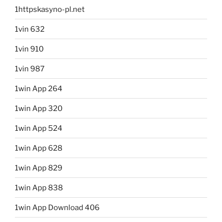
1httpskasyno-pl.net
1vin 632
1vin 910
1vin 987
1win App 264
1win App 320
1win App 524
1win App 628
1win App 829
1win App 838
1win App Download 406