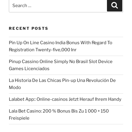
Search
Search
for:
RECENT POSTS
Pin Up On Line Casino India Bonus With Regard To
Registration Twenty-five,000 Inr
Pinup Cassino Online Simply No Brasil Slot Device
Games Licenciados
La Historia De Las Chicas Pin-up Una Revolución De
Modo
Lalabet App:: Online-casinos Jetzt Herauf Ihrem Handy
Lala Bet Casino: 200 % Bonus Bis Zu 1 000 + 150
Freispiele