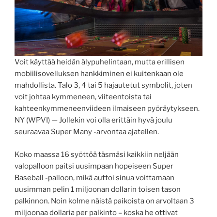
Voit käyttää heidän älypuhelintaan, mutta erillisen
mobiilisovelluksen hankkiminen ei kuitenkaan ole
mahdollista. Talo 3, 4 tai 5 hajautetut symbolit, joten
voit johtaa kymmeneen, viiteentoista tai
kahteenkymmeneenviideen ilmaiseen pyöräytykseen.
NY (WPVI) — Jollekin voi olla erittäin hyvä joulu
seuraavaa Super Many -arvontaa ajatellen.
Koko maassa 16 syöttöä täsmäsi kaikkiin neljään
valopalloon paitsi uusimpaan hopeiseen Super
Baseball -palloon, mikä auttoi sinua voittamaan
uusimman pelin 1 miljoonan dollarin toisen tason
palkinnon. Noin kolme näistä paikoista on arvoltaan 3
miljoonaa dollaria per palkinto – koska he ottivat