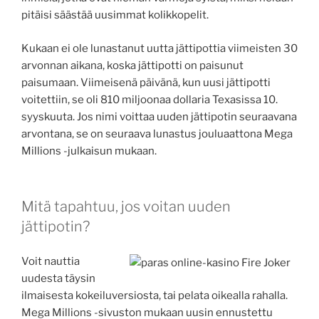
pitäisi säästää uusimmat kolikkopelit.
Kukaan ei ole lunastanut uutta jättipottia viimeisten 30
arvonnan aikana, koska jättipotti on paisunut
paisumaan. Viimeisenä päivänä, kun uusi jättipotti
voitettiin, se oli 810 miljoonaa dollaria Texasissa 10.
syyskuuta. Jos nimi voittaa uuden jättipotin seuraavana
arvontana, se on seuraava lunastus jouluaattona Mega
Millions -julkaisun mukaan.
Mitä tapahtuu, jos voitan uuden
jättipotin?
Voit nauttia
uudesta täysin
ilmaisesta kokeiluversiosta, tai pelata oikealla rahalla.
Mega Millions -sivuston mukaan uusin ennustettu