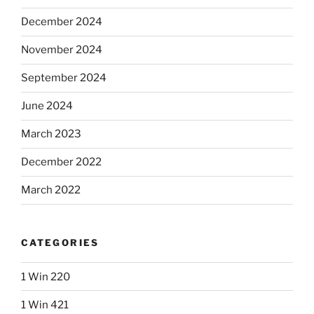
December 2024
November 2024
September 2024
June 2024
March 2023
December 2022
March 2022
CATEGORIES
1 Win 220
1 Win 421