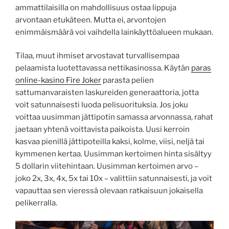
ammattilaisilla on mahdollisuus ostaa lippuja
arvontaan etukäteen. Mutta ei, arvontojen
enimmäismäärä voi vaihdella lainkäyttöalueen mukaan.
Tilaa, muut ihmiset arvostavat turvallisempaa
pelaamista luotettavassa nettikasinossa. Käytän
paras
online-kasino Fire Joker
parasta pelien
sattumanvaraisten laskureiden generaattoria, jotta
voit satunnaisesti luoda pelisuorituksia. Jos joku
voittaa uusimman jättipotin samassa arvonnassa, rahat
jaetaan yhtenä voittavista paikoista. Uusi kerroin
kasvaa pienillä jättipoteilla kaksi, kolme, viisi, neljä tai
kymmenen kertaa. Uusimman kertoimen hinta sisältyy
5 dollarin viitehintaan. Uusimman kertoimen arvo –
joko 2x, 3x, 4x, 5x tai 10x – valittiin satunnaisesti, ja voit
vapauttaa sen vieressä olevaan ratkaisuun jokaisella
pelikerralla.