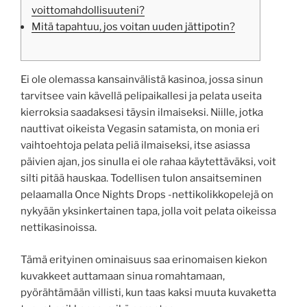
voittomahdollisuuteni?
Mitä tapahtuu, jos voitan uuden jättipotin?
Ei ole olemassa kansainvälistä kasinoa, jossa sinun
tarvitsee vain kävellä pelipaikallesi ja pelata useita
kierroksia saadaksesi täysin ilmaiseksi. Niille, jotka
nauttivat oikeista Vegasin satamista, on monia eri
vaihtoehtoja pelata peliä ilmaiseksi, itse asiassa
päivien ajan, jos sinulla ei ole rahaa käytettäväksi, voit
silti pitää hauskaa.
Todellisen tulon ansaitseminen
pelaamalla Once Nights Drops -nettikolikkopelejä on
nykyään yksinkertainen tapa, jolla voit pelata oikeissa
nettikasinoissa.
Tämä erityinen ominaisuus saa erinomaisen kiekon
kuvakkeet auttamaan sinua romahtamaan,
pyörähtämään villisti, kun taas kaksi muuta kuvaketta