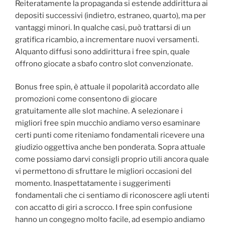
Reiteratamente la propaganda si estende addirittura ai
depositi successivi (indietro, estraneo, quarto), ma per
vantaggi minori. In qualche casi, può trattarsi di un
gratifica ricambio, a incrementare nuovi versamenti.
Alquanto diffusi sono addirittura i free spin, quale
offrono giocate a sbafo contro slot convenzionate.
Bonus free spin, è attuale il popolarità accordato alle
promozioni come consentono di giocare
gratuitamente alle slot machine. A selezionare i
migliori free spin mucchio andiamo verso esaminare
certi punti come riteniamo fondamentali ricevere una
giudizio oggettiva anche ben ponderata. Sopra attuale
come possiamo darvi consigli proprio utili ancora quale
vi permettono di sfruttare le migliori occasioni del
momento. Inaspettatamente i suggerimenti
fondamentali che ci sentiamo di riconoscere agli utenti
con accatto di giri a scrocco. I free spin confusione
hanno un congegno molto facile, ad esempio andiamo