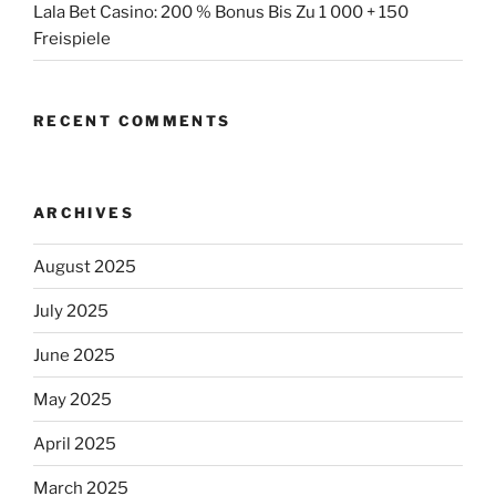
Lala Bet Casino: 200 % Bonus Bis Zu 1 000 + 150
Freispiele
RECENT COMMENTS
ARCHIVES
August 2025
July 2025
June 2025
May 2025
April 2025
March 2025