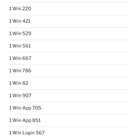
1 Win 220
1 Win 421
1 Win 529
1 Win 561
1 Win 667
1 Win 786
1 Win 82
1 Win 907
1 Win App 705
1 Win App 851
1 Win Login 567