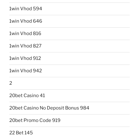
1win Vhod 594
1win Vhod 646
1win Vhod 816
1win Vhod 827
1win Vhod 912
1win Vhod 942
2
20bet Casino 41
20bet Casino No Deposit Bonus 984
20bet Promo Code 919
22 Bet 145