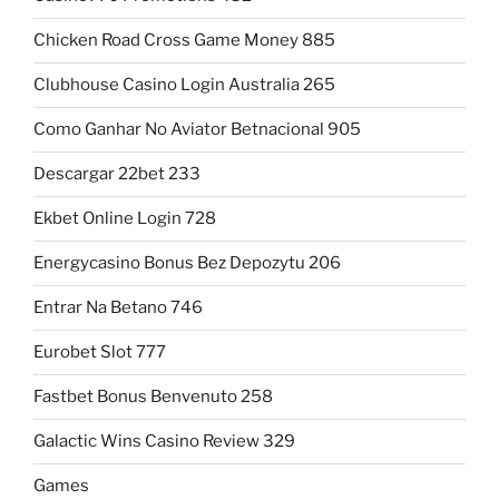
Chicken Road Cross Game Money 885
Clubhouse Casino Login Australia 265
Como Ganhar No Aviator Betnacional 905
Descargar 22bet 233
Ekbet Online Login 728
Energycasino Bonus Bez Depozytu 206
Entrar Na Betano 746
Eurobet Slot 777
Fastbet Bonus Benvenuto 258
Galactic Wins Casino Review 329
Games