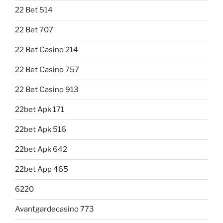
22 Bet 514
22 Bet 707
22 Bet Casino 214
22 Bet Casino 757
22 Bet Casino 913
22bet Apk 171
22bet Apk 516
22bet Apk 642
22bet App 465
6220
Avantgardecasino 773