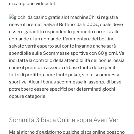
di campione videoslot.
Chi si registra
riceve il premio ‘Salva il Bottino’ da 5.000€, quale deve
essere garantito rispondendo per modo corretta alle
domande di un domande. L’ammontare del bottino
salvato verrà esperto sul conto inganno anche sarà
spendibile sulle Scommesse sportive con 60 giorni. Va
indi fatta la controllo della attendibilità del bonus, ossia
come il premio in assenza di base tanto dolce per il
fatto di profitto, come tanto poker, slot o scommesse
sportive. Alcuni bonus scommesse in assenza di base
potrebbero essere specifici per determinati giochi
oppure categorie.
Sommità 3 Bisca Online sopra Averi Veri
Ma al giorno d’oggigiorno qualche bisca online possono