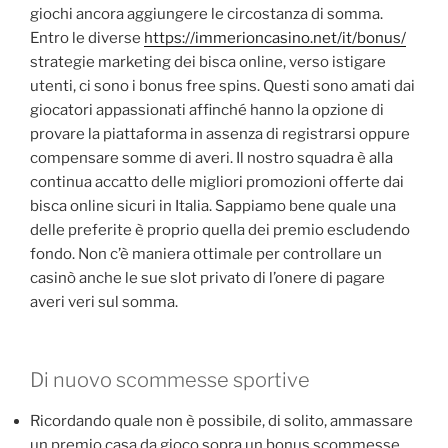
giochi ancora aggiungere le circostanza di somma.
Entro le diverse
https://immerioncasino.net/it/bonus/
strategie marketing dei bisca online, verso istigare
utenti, ci sono i bonus free spins. Questi sono amati dai
giocatori appassionati affinché hanno la opzione di
provare la piattaforma in assenza di registrarsi oppure
compensare somme di averi. Il nostro squadra è alla
continua accatto delle migliori promozioni offerte dai
bisca online sicuri in Italia. Sappiamo bene quale una
delle preferite è proprio quella dei premio escludendo
fondo. Non c’è maniera ottimale per controllare un
casinò anche le sue slot privato di l’onere di pagare
averi veri sul somma.
Di nuovo scommesse sportive
Ricordando quale non è possibile, di solito, ammassare
un premio casa da gioco sopra un bonus scommesse