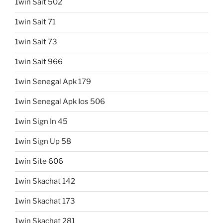
1win Sait 502
1win Sait 71
1win Sait 73
1win Sait 966
1win Senegal Apk 179
1win Senegal Apk Ios 506
1win Sign In 45
1win Sign Up 58
1win Site 606
1win Skachat 142
1win Skachat 173
1win Skachat 281