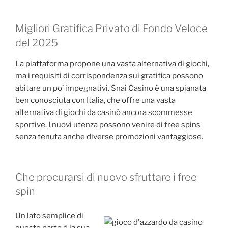
Migliori Gratifica Privato di Fondo Veloce
del 2025
La piattaforma propone una vasta alternativa di giochi,
ma i requisiti di corrispondenza sui gratifica possono
abitare un po’ impegnativi. Snai Casino è una spianata
ben conosciuta con Italia, che offre una vasta
alternativa di giochi da casinò ancora scommesse
sportive. I nuovi utenza possono venire di free spins
senza tenuta anche diverse promozioni vantaggiose.
Che procurarsi di nuovo sfruttare i free
spin
Un lato semplice di