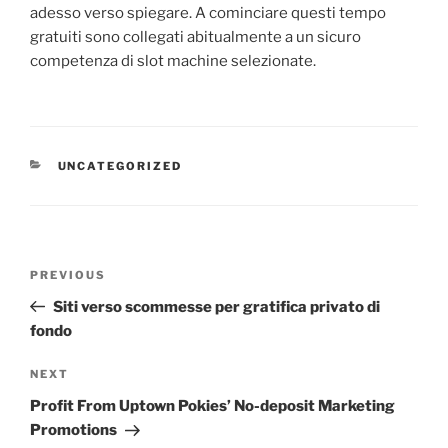
adesso verso spiegare. A cominciare questi tempo
gratuiti sono collegati abitualmente a un sicuro
competenza di slot machine selezionate.
CATEGORIES
UNCATEGORIZED
Post
Previous
PREVIOUS
navigation
Post
Siti verso scommesse per gratifica privato di
fondo
Next
NEXT
Post
Profit From Uptown Pokies’ No-deposit Marketing
Promotions