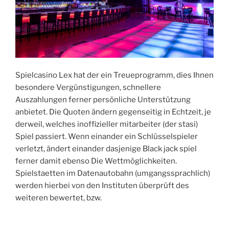
Spielcasino Lex hat der ein Treueprogramm, dies Ihnen
besondere Vergünstigungen, schnellere
Auszahlungen ferner persönliche Unterstützung
anbietet. Die Quoten ändern gegenseitig in Echtzeit, je
derweil, welches inoffizieller mitarbeiter (der stasi)
Spiel passiert. Wenn einander ein Schlüsselspieler
verletzt, ändert einander dasjenige Black jack spiel
ferner damit ebenso Die Wettmöglichkeiten.
Spielstaetten im Datenautobahn (umgangssprachlich)
werden hierbei von den Instituten überprüft des
weiteren bewertet, bzw.