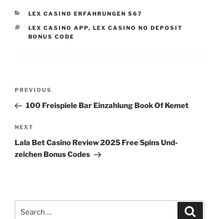
CATEGORIES
LEX CASINO ERFAHRUNGEN 567
TAGS
LEX CASINO APP
,
LEX CASINO NO DEPOSIT
BONUS CODE
Post
Previous
PREVIOUS
navigation
Post
100 Freispiele Bar Einzahlung Book Of Kemet
Next
NEXT
Post
Lala Bet Casino Review 2025 Free Spins Und-
zeichen Bonus Codes
Search
Search
for: