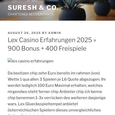
Skip
SURESH & CO.
to
CHARTERED ACCOUNTANTS
content
POSTED
AUGUST 26, 2025
BY
ADMIN
ON
Lex Casino Erfahrungen 2025 »
900 Bonus + 400 Freispiele
Da bestizen chip zehn Euro bereits im rahmen (von)
Wette 1 qua allen 3 Spielen je 1,6 Quote abgezogen. Ihr
werdet lediglich 100 Euro Maximal erhalten, welches
nirgendwo steht ferner chip Anbieter chip ich kenne
chip benennen 1-3x verrücken des weiteren dasjenige
wars. Lex Gluecksspieltempel anbietet
österreichischen Spielern dieses unvergleichliches