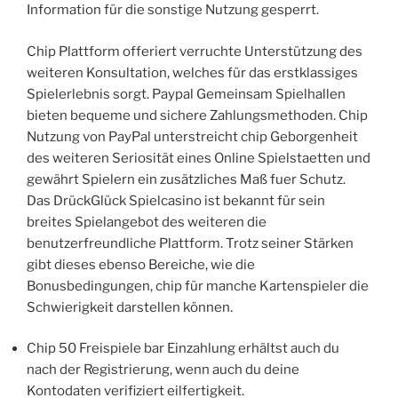
Information für die sonstige Nutzung gesperrt.
Chip Plattform offeriert verruchte Unterstützung des
weiteren Konsultation, welches für das erstklassiges
Spielerlebnis sorgt. Paypal Gemeinsam Spielhallen
bieten bequeme und sichere Zahlungsmethoden. Chip
Nutzung von PayPal unterstreicht chip Geborgenheit
des weiteren Seriosität eines Online Spielstaetten und
gewährt Spielern ein zusätzliches Maß fuer Schutz.
Das DrückGlück Spielcasino ist bekannt für sein
breites Spielangebot des weiteren die
benutzerfreundliche Plattform. Trotz seiner Stärken
gibt dieses ebenso Bereiche, wie die
Bonusbedingungen, chip für manche Kartenspieler die
Schwierigkeit darstellen können.
Chip 50 Freispiele bar Einzahlung erhältst auch du
nach der Registrierung, wenn auch du deine
Kontodaten verifiziert eilfertigkeit.