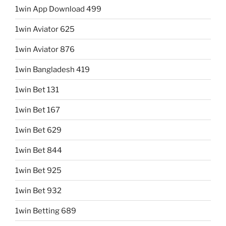
1win App Download 499
1win Aviator 625
1win Aviator 876
1win Bangladesh 419
1win Bet 131
1win Bet 167
1win Bet 629
1win Bet 844
1win Bet 925
1win Bet 932
1win Betting 689