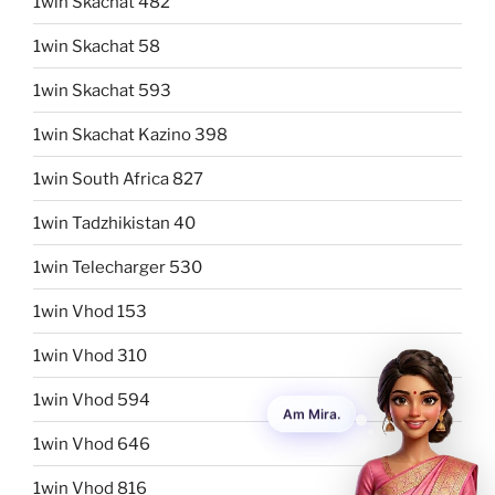
1win Skachat 482
1win Skachat 58
1win Skachat 593
1win Skachat Kazino 398
1win South Africa 827
1win Tadzhikistan 40
1win Telecharger 530
1win Vhod 153
1win Vhod 310
1win Vhod 594
1win Vhod 646
1win Vhod 816