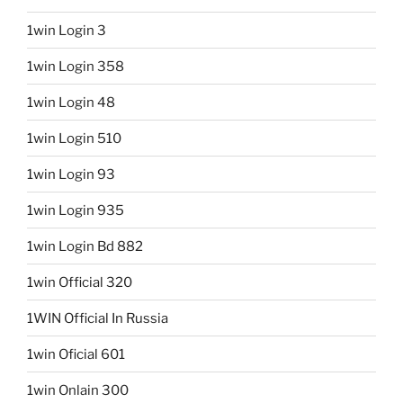
1win Login 3
1win Login 358
1win Login 48
1win Login 510
1win Login 93
1win Login 935
1win Login Bd 882
1win Official 320
1WIN Official In Russia
1win Oficial 601
1win Onlain 300