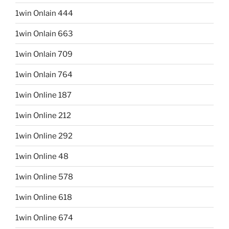
1win Onlain 444
1win Onlain 663
1win Onlain 709
1win Onlain 764
1win Online 187
1win Online 212
1win Online 292
1win Online 48
1win Online 578
1win Online 618
1win Online 674