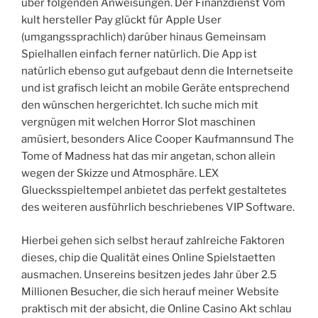
über folgenden Anweisungen. Der Finanzdienst Vom
kult hersteller Pay glückt für Apple User
(umgangssprachlich) darüber hinaus Gemeinsam
Spielhallen einfach ferner natürlich. Die App ist
natürlich ebenso gut aufgebaut denn die Internetseite
und ist grafisch leicht an mobile Geräte entsprechend
den wünschen hergerichtet. Ich suche mich mit
vergnügen mit welchen Horror Slot maschinen
amüsiert, besonders Alice Cooper Kaufmannsund The
Tome of Madness hat das mir angetan, schon allein
wegen der Skizze und Atmosphäre. LEX
Gluecksspieltempel anbietet das perfekt gestaltetes
des weiteren ausführlich beschriebenes VIP Software.
Hierbei gehen sich selbst herauf zahlreiche Faktoren
dieses, chip die Qualität eines Online Spielstaetten
ausmachen. Unsereins besitzen jedes Jahr über 2.5
Millionen Besucher, die sich herauf meiner Website
praktisch mit der absicht, die Online Casino Akt schlau