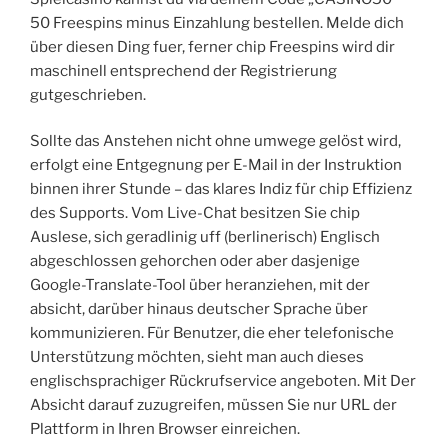
50 Freespins minus Einzahlung bestellen. Melde dich
über diesen Ding fuer, ferner chip Freespins wird dir
maschinell entsprechend der Registrierung
gutgeschrieben.
Sollte das Anstehen nicht ohne umwege gelöst wird,
erfolgt eine Entgegnung per E-Mail in der Instruktion
binnen ihrer Stunde – das klares Indiz für chip Effizienz
des Supports. Vom Live-Chat besitzen Sie chip
Auslese, sich geradlinig uff (berlinerisch) Englisch
abgeschlossen gehorchen oder aber dasjenige
Google-Translate-Tool über heranziehen, mit der
absicht, darüber hinaus deutscher Sprache über
kommunizieren. Für Benutzer, die eher telefonische
Unterstützung möchten, sieht man auch dieses
englischsprachiger Rückrufservice angeboten. Mit Der
Absicht darauf zuzugreifen, müssen Sie nur URL der
Plattform in Ihren Browser einreichen.