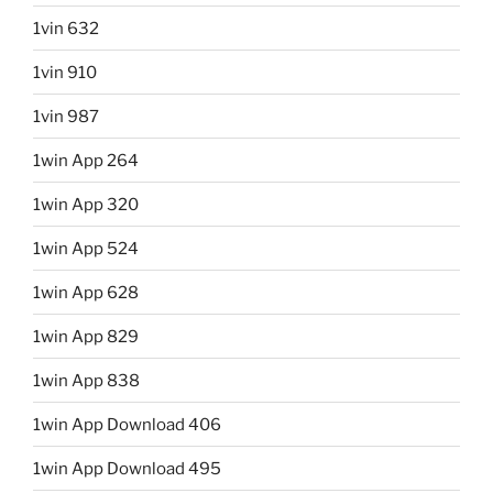
1vin 632
1vin 910
1vin 987
1win App 264
1win App 320
1win App 524
1win App 628
1win App 829
1win App 838
1win App Download 406
1win App Download 495