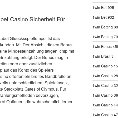
1win Bet 925
1win Bet 932
bet Casino Sicherheit Für
1win Betting 6
1win Betting 7
bet Gluecksspieltempel ist das
ukunden. Mit Der Absicht, diesen Bonus
1win Bonus 45
eine Mindesteinzahlung tätigen, chip mit
1win Brasil 3
Einzahlung erfolgt. Der Bonus mag in
etten oder aber zusätzlichen
1win Casino 15
p auf das Konto des Spielers
1win Casino 2
no offeriert ein breites Bandbreite an
eils unterschiedlichem Spieleinsatz,
1win Casino 3
bte Steckplatz Gates of Olympus. Für
uszahlungsmethoden bevorzugen,
1win Casino 3
n of Optionen, die wahrscheinlich ferner
1win Casino 4
1win Casino 4