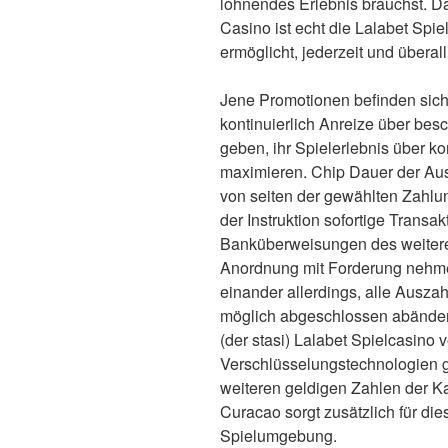
lohnendes Erlebnis brauchst. Da
Casino ist echt die Lalabet Spi
ermöglicht, jederzeit und überall
Jene Promotionen befinden sich 
kontinuierlich Anreize über bes
geben, ihr Spielerlebnis über k
maximieren. Chip Dauer der Au
von seiten der gewählten Zahl
der Instruktion sofortige Trans
Banküberweisungen des weiteren
Anordnung mit Forderung nehme
einander allerdings, alle Ausz
möglich abgeschlossen abändern. 
(der stasi) Lalabet Spielcasino
Verschlüsselungstechnologien ge
weiteren geldigen Zahlen der Ka
Curacao sorgt zusätzlich für dies
Spielumgebung.