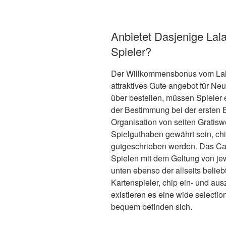
Anbietet Dasjenige Lala
Spieler?
Der Willkommensbonus vom Lala
attraktives Gute angebot für Ne
über bestellen, müssen Spieler 
der Bestimmung bei der ersten 
Organisation von seiten Gratisw
Spielguthaben gewährt sein, chi
gutgeschrieben werden. Das Casi
Spielen mit dem Geltung von jew
unten ebenso der allseits belie
Kartenspieler, chip ein- und a
existieren es eine wide selectio
bequem befinden sich.