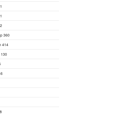
51
71
22
pp 360
n 414
 130
6
46
8