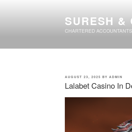
Skip
to
SURESH & 
content
CHARTERED ACCOUNTANT
POSTED
AUGUST 23, 2025
BY
ADMIN
ON
Lalabet Casino In D