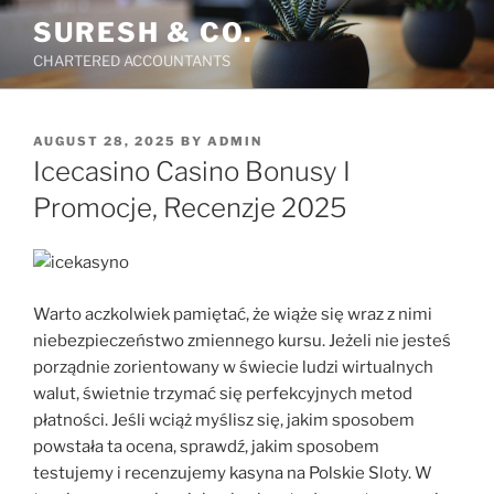
Skip
SURESH & CO.
to
CHARTERED ACCOUNTANTS
content
POSTED
AUGUST 28, 2025
BY
ADMIN
ON
Icecasino Casino Bonusy I
Promocje, Recenzje 2025
Warto aczkolwiek pamiętać, że wiąże się wraz z nimi
niebezpieczeństwo zmiennego kursu. Jeżeli nie jesteś
porządnie zorientowany w świecie ludzi wirtualnych
walut, świetnie trzymać się perfekcyjnych metod
płatności. Jeśli wciąż myślisz się, jakim sposobem
powstała ta ocena, sprawdź, jakim sposobem
testujemy i recenzujemy kasyna na Polskie Sloty. W