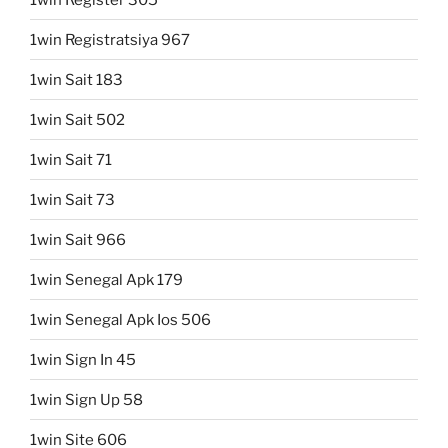
1win Registratsiya 967
1win Sait 183
1win Sait 502
1win Sait 71
1win Sait 73
1win Sait 966
1win Senegal Apk 179
1win Senegal Apk Ios 506
1win Sign In 45
1win Sign Up 58
1win Site 606