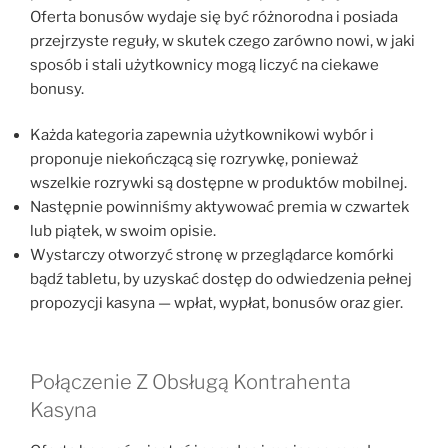
Oferta bonusów wydaje się być różnorodna i posiada
przejrzyste reguły, w skutek czego zarówno nowi, w jaki
sposób i stali użytkownicy mogą liczyć na ciekawe
bonusy.
Każda kategoria zapewnia użytkownikowi wybór i
proponuje niekończącą się rozrywkę, ponieważ
wszelkie rozrywki są dostępne w produktów mobilnej.
Następnie powinniśmy aktywować premia w czwartek
lub piątek, w swoim opisie.
Wystarczy otworzyć stronę w przeglądarce komórki
bądź tabletu, by uzyskać dostęp do odwiedzenia pełnej
propozycji kasyna — wpłat, wypłat, bonusów oraz gier.
Połączenie Z Obsługą Kontrahenta
Kasyna