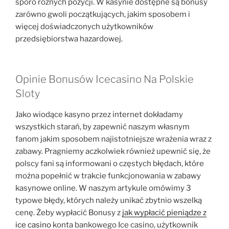
sporo różnych pozycji. W kasynie dostępne są bonusy
zarówno gwoli początkujących, jakim sposobem i
więcej doświadczonych użytkowników
przedsiębiorstwa hazardowej.
Opinie Bonusów Icecasino Na Polskie
Sloty
Jako wiodące kasyno przez internet dokładamy
wszystkich starań, by zapewnić naszym własnym
fanom jakim sposobem najistotniejsze wrażenia wraz z
zabawy. Pragniemy aczkolwiek również upewnić się, że
polscy fani są informowani o częstych błędach, które
można popełnić w trakcie funkcjonowania w zabawy
kasynowe online. W naszym artykule omówimy 3
typowe błędy, których należy unikać zbytnio wszelką
cenę. Żeby wypłacić Bonusy z
jak wypłacić pieniądze z
ice casino
konta bankowego Ice casino, użytkownik