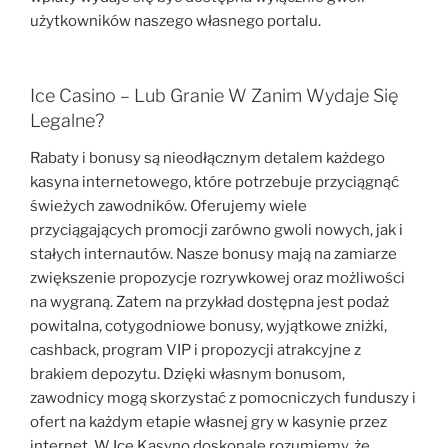
użytkowników naszego własnego portalu.
Ice Casino – Lub Granie W Zanim Wydaje Się
Legalne?
Rabaty i bonusy są nieodłącznym detalem każdego
kasyna internetowego, które potrzebuje przyciągnąć
świeżych zawodników. Oferujemy wiele
przyciągających promocji zarówno gwoli nowych, jak i
stałych internautów. Nasze bonusy mają na zamiarze
zwiększenie propozycje rozrywkowej oraz możliwości
na wygraną. Zatem na przykład dostępna jest podaż
powitalna, cotygodniowe bonusy, wyjątkowe zniżki,
cashback, program VIP i propozycji atrakcyjne z
brakiem depozytu. Dzięki własnym bonusom,
zawodnicy mogą skorzystać z pomocniczych funduszy i
ofert na każdym etapie własnej gry w kasynie przez
internet. W Ice Kasyno doskonale rozumiemy, że