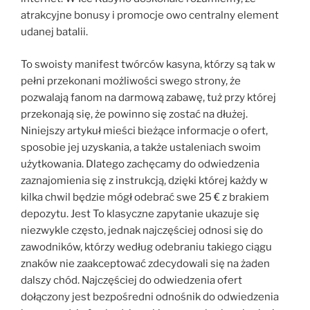
atrakcyjne bonusy i promocje owo centralny element
udanej batalii.
To swoisty manifest twórców kasyna, którzy są tak w
pełni przekonani możliwości swego strony, że
pozwalają fanom na darmową zabawę, tuż przy której
przekonają się, że powinno się zostać na dłużej.
Niniejszy artykuł mieści bieżące informacje o ofert,
sposobie jej uzyskania, a także ustaleniach swoim
użytkowania. Dlatego zachęcamy do odwiedzenia
zaznajomienia się z instrukcją, dzięki której każdy w
kilka chwil będzie mógł odebrać swe 25 € z brakiem
depozytu. Jest To klasyczne zapytanie ukazuje się
niezwykle często, jednak najczęściej odnosi się do
zawodników, którzy według odebraniu takiego ciągu
znaków nie zaakceptować zdecydowali się na żaden
dalszy chód. Najczęściej do odwiedzenia ofert
dołączony jest bezpośredni odnośnik do odwiedzenia