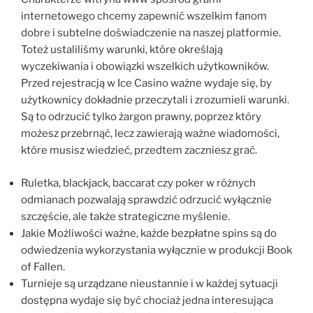
internetowego chcemy zapewnić wszelkim fanom
dobre i subtelne doświadczenie na naszej platformie.
Toteż ustaliliśmy warunki, które określają
wyczekiwania i obowiązki wszelkich użytkowników.
Przed rejestracją w Ice Casino ważne wydaje się, by
użytkownicy dokładnie przeczytali i zrozumieli warunki.
Są to odrzucić tylko żargon prawny, poprzez który
możesz przebrnąć, lecz zawierają ważne wiadomości,
które musisz wiedzieć, przedtem zaczniesz grać.
Ruletka, blackjack, baccarat czy poker w różnych
odmianach pozwalają sprawdzić odrzucić wyłącznie
szczęście, ale także strategiczne myślenie.
Jakie Możliwości ważne, każde bezpłatne spins są do
odwiedzenia wykorzystania wyłącznie w produkcji Book
of Fallen.
Turnieje są urządzane nieustannie i w każdej sytuacji
dostępna wydaje się być chociaż jedna interesująca