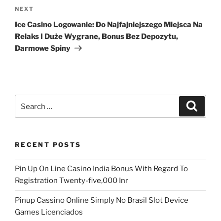
Next
NEXT
Post
Ice Casino Logowanie: Do Najfajniejszego Miejsca Na
Relaks I Duże Wygrane, Bonus Bez Depozytu,
Darmowe Spiny
Search
Search
for:
RECENT POSTS
Pin Up On Line Casino India Bonus With Regard To
Registration Twenty-five,000 Inr
Pinup Cassino Online Simply No Brasil Slot Device
Games Licenciados