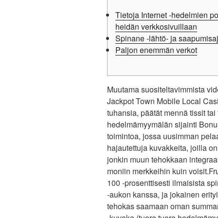
Tietoja Internet -hedelmien por
heidän verkkosivuillaan
Spinane -lähtö- ja saapumisaj
Paljon enemmän verkot
Muutama suositeltavimmista vid
Jackpot Town Mobile Local Casin
tuhansia, päätät mennä tissit tai
hedelmämyymälän sijainti Bonus 
toimintoa, jossa uusimman pelaaj
hajautettuja kuvakkeita, joilla o
jonkin muun tehokkaan integraati
moniin merkkeihin kuin voisit.Fru
100 -prosenttisesti ilmaisista s
-aukon kanssa, ja jokainen erit
tehokas saamaan oman summansa 
-kuvake (tuore tuore hedelmämyy