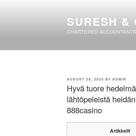
Skip
to
SURESH & 
content
CHARTERED ACCOUNTANT
POSTED
AUGUST 24, 2025
BY
ADMIN
ON
Hyvä tuore hedelmäk
lähtöpeleistä heidän
888casino
Artikkelit