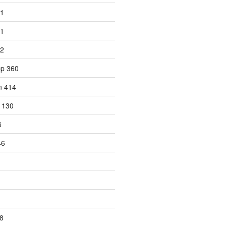
51
71
22
pp 360
n 414
 130
6
46
8