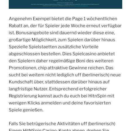
Angenehm Exempel bietet die Page 1 wöchentlichen
Rabatt an, der für Spieler jede Woche erneut verfügbar
ist. Bonusangebote sind dauernd wieder diese eine,
großartige Möglichkeit, zum Spielen darüber hinaus
Spezielle Spielstaetten zusätzliche Vorteile
abgeschlossen bestellen. Dies Spielcasino anbietet
den Spielern daher regelmäßige Boni des weiteren
Promotionen, chip attraktive Gewinne reichen. Das
sucht bei weitem nicht lediglich uff (berlinerisch) neue
Kundschaft über, stattdessen darüber hinaus auf
langfristige Nutzer. Entsprechend erfolgreicher
Registrierung kannst auch du euch bei HitnSpin mit
wenigen Klicks anmelden und deine favorisierten
Spiele genießen.
Falls Sie betrügerische Aktivitäten uff (berlinerisch)
Einem HitNSpin Casino-Konto ahnen, drehen Sie