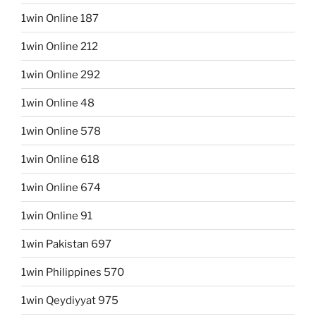
1win Online 187
1win Online 212
1win Online 292
1win Online 48
1win Online 578
1win Online 618
1win Online 674
1win Online 91
1win Pakistan 697
1win Philippines 570
1win Qeydiyyat 975