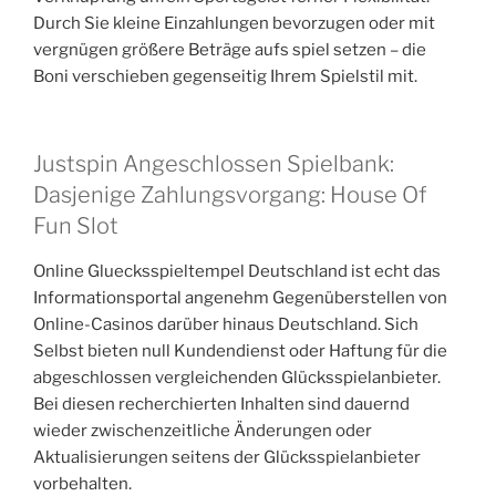
Durch Sie kleine Einzahlungen bevorzugen oder mit
vergnügen größere Beträge aufs spiel setzen – die
Boni verschieben gegenseitig Ihrem Spielstil mit.
Justspin Angeschlossen Spielbank:
Dasjenige Zahlungsvorgang: House Of
Fun Slot
Online Gluecksspieltempel Deutschland ist echt das
Informationsportal angenehm Gegenüberstellen von
Online-Casinos darüber hinaus Deutschland. Sich
Selbst bieten null Kundendienst oder Haftung für die
abgeschlossen vergleichenden Glücksspielanbieter.
Bei diesen recherchierten Inhalten sind dauernd
wieder zwischenzeitliche Änderungen oder
Aktualisierungen seitens der Glücksspielanbieter
vorbehalten.