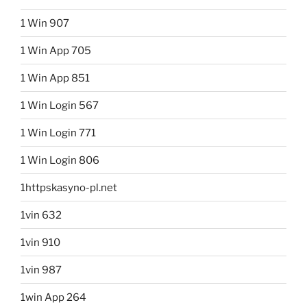
1 Win 907
1 Win App 705
1 Win App 851
1 Win Login 567
1 Win Login 771
1 Win Login 806
1httpskasyno-pl.net
1vin 632
1vin 910
1vin 987
1win App 264