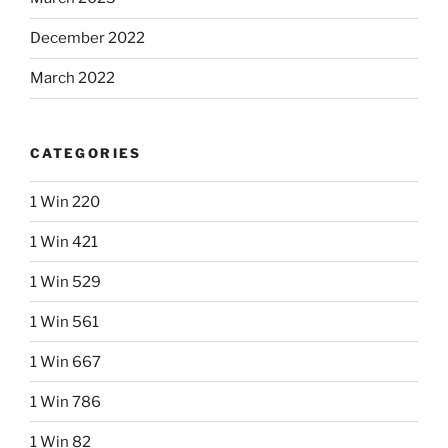
December 2022
March 2022
CATEGORIES
1 Win 220
1 Win 421
1 Win 529
1 Win 561
1 Win 667
1 Win 786
1 Win 82