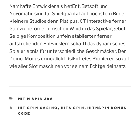
Namhafte Entwickler als NetEnt, Betsoft und
Novomatic sind für Spielqualität auf höchstem Bude.
Kleinere Studios denn Platipus, CT Interactive ferner
Gamzix befördern frischen Wind in das Spielangebot.
Selbige Komposition unfein etablierten ferner
aufstrebenden Entwicklern schafft das dynamisches
Spielerlebnis für unterschiedliche Geschmäcker. Der
Demo-Modus ermöglicht risikofreies Probieren so gut
wie aller Slot maschinen vor seinem Echtgeldeinsatz.
CATEGORIES
HIT N SPIN 398
TAGS
HIT SPIN CASINO
,
HITN SPIN
,
HITNSPIN BONUS
CODE