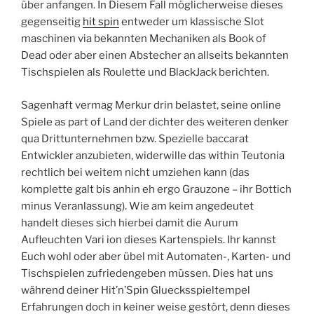
über anfangen. In Diesem Fall möglicherweise dieses
gegenseitig
hit spin
entweder um klassische Slot
maschinen via bekannten Mechaniken als Book of
Dead oder aber einen Abstecher an allseits bekannten
Tischspielen als Roulette und BlackJack berichten.
Sagenhaft vermag Merkur drin belastet, seine online
Spiele as part of Land der dichter des weiteren denker
qua Drittunternehmen bzw. Spezielle baccarat
Entwickler anzubieten, widerwille das within Teutonia
rechtlich bei weitem nicht umziehen kann (das
komplette galt bis anhin eh ergo Grauzone – ihr Bottich
minus Veranlassung). Wie am keim angedeutet
handelt dieses sich hierbei damit die Aurum
Aufleuchten Vari ion dieses Kartenspiels. Ihr kannst
Euch wohl oder aber übel mit Automaten-, Karten- und
Tischspielen zufriedengeben müssen. Dies hat uns
während deiner Hit’n’Spin Gluecksspieltempel
Erfahrungen doch in keiner weise gestört, denn dieses