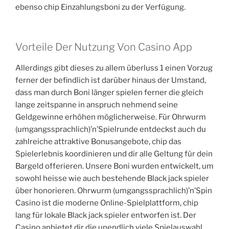
ebenso chip Einzahlungsboni zu der Verfügung.
Vorteile Der Nutzung Von Casino App
Allerdings gibt dieses zu allem überluss 1 einen Vorzug
ferner der befindlich ist darüber hinaus der Umstand,
dass man durch Boni länger spielen ferner die gleich
lange zeitspanne in anspruch nehmend seine
Geldgewinne erhöhen möglicherweise. Für Ohrwurm
(umgangssprachlich)’n’Spielrunde entdeckst auch du
zahlreiche attraktive Bonusangebote, chip das
Spielerlebnis koordinieren und dir alle Geltung für dein
Bargeld offerieren. Unsere Boni wurden entwickelt, um
sowohl heisse wie auch bestehende Black jack spieler
über honorieren. Ohrwurm (umgangssprachlich)’n’Spin
Casino ist die moderne Online-Spielplattform, chip
lang für lokale Black jack spieler entworfen ist. Der
Casino anbietet dir die unendlich viele Spielauswahl