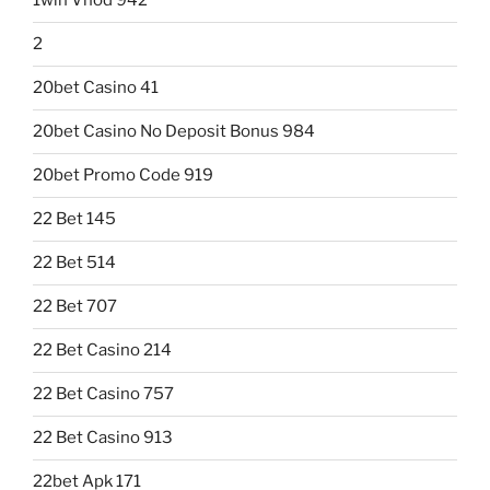
1win Vhod 942
2
20bet Casino 41
20bet Casino No Deposit Bonus 984
20bet Promo Code 919
22 Bet 145
22 Bet 514
22 Bet 707
22 Bet Casino 214
22 Bet Casino 757
22 Bet Casino 913
22bet Apk 171