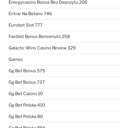
Energycasino Bonus Bez Depozytu 206
Entrar Na Betano 746
Eurobet Slot 777
Fastbet Bonus Benvenuto 258
Galactic Wins Casino Review 329
Games
Gg Bet Bonus 575
Gg Bet Bonus 737
Gg Bet Casino 10
Gg Bet Polska 410
Gg Bet Polska 80