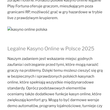
zdrapki i loterie. Ponadto polskie kasyno online legalne
Play Fortuna oferuje graczom, mieszkającym poza
granicami RP, możliwość grać w gry hazardowe w trybie
live z prawdziwym krupierem.
Legalne Kasyno Online w Polsce 2025
Naszym zadaniem jest wskazanie miejsc godnych
zaufania i ostrzeganie przed tymi, które mogą narazić
graczy na problemy. Dzięki temu możesz cieszyć się grą
w bezpiecznych i sprawdzonych polskich kasynach
online, które spełniają wszystkie międzynarodowe
standardy. Oprócz podstawowych elementów
oceniamy także dodatkowe funkcje kasyn online, które
zwiększają komfort gry. Mogą to być darmowe wersje
demo automatów, programy lojalnościowe, turnieje czy