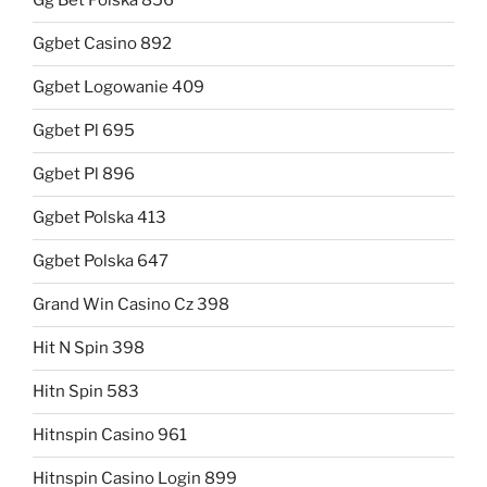
Gg Bet Polska 856
Ggbet Casino 892
Ggbet Logowanie 409
Ggbet Pl 695
Ggbet Pl 896
Ggbet Polska 413
Ggbet Polska 647
Grand Win Casino Cz 398
Hit N Spin 398
Hitn Spin 583
Hitnspin Casino 961
Hitnspin Casino Login 899