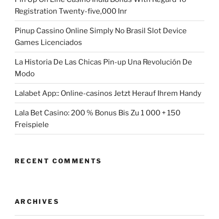
Registration Twenty-five,000 Inr
Pinup Cassino Online Simply No Brasil Slot Device
Games Licenciados
La Historia De Las Chicas Pin-up Una Revolución De
Modo
Lalabet App:: Online-casinos Jetzt Herauf Ihrem Handy
Lala Bet Casino: 200 % Bonus Bis Zu 1 000 + 150
Freispiele
RECENT COMMENTS
ARCHIVES