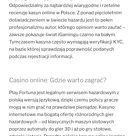
Odpowiedzialny za najbardziej wiarygodne i rzetelne
recenzje kasyn online w Polsce. Z ponad pięcioletnim
doświadczeniem w świecie hazardu jest to pełen
profesjonalizmu autor, którego opiniom warto zaufać –
zawsze pokazuje świat iGamingu czarno na białym.
Tymczasem kasyna często wymagają weryfikacji KYC,
na bazie której sprawdzają poprawność podanych
podczas rejestracji informacji.
Casino online: Gdzie warto zagrać?
Play Fortuna jest legalnym serwisem hazardowym z
polską wersją językową, dzięki czemu polscy gracze
mogą w nim grać na prawdziwe pieniądze. Kasyno
internetowe ma bogatą ofertę różnorodnych gier
hazardowych – od klasycznych maszyn slotowych
poprzez automaty do gier 3D i aż po gry stołowe,