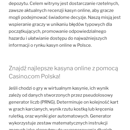
depozytu. Celem witryny jest dostarczanie rzetelnych,
zawsze aktualnych recenzji kasyn online, aby gracze
mogli podejmować świadome decyzje. Naszą misją jest
wspieranie graczy w unikaniu błędów typowych dla
początkujących, promowanie odpowiedzialnego
hazardu i ułatwianie dostępu do najważniejszych
informacji o rynku kasyn online w Polsce.
Znajdź najlepsze kasyna online z pomocą
Casino.com Polska!
Jeśli chodzi o gry w wirtualnym kasynie, ich wynik
zależy od danych stworzonych przez pseudolosowy
generator liczb (PRNG). Determinuje on kolejność kart
w grach karcianych, wynik rzutu kostką lub kręcenia
ruletką, oraz wyniki gier automatowych. Generator
wykorzystuje zestaw matematycznych instrukcji
znanych jako algorytmy do wygenerowania długich