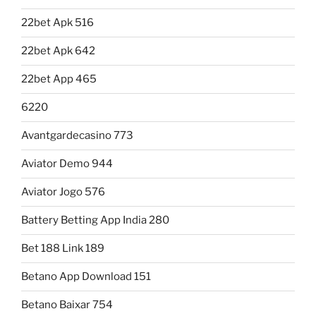
22bet Apk 516
22bet Apk 642
22bet App 465
6220
Avantgardecasino 773
Aviator Demo 944
Aviator Jogo 576
Battery Betting App India 280
Bet 188 Link 189
Betano App Download 151
Betano Baixar 754