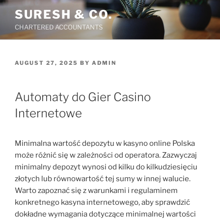
Skip
SURESH & CO.
to
CHARTERED ACCOUNTANTS
content
POSTED
AUGUST 27, 2025
BY
ADMIN
ON
Automaty do Gier Casino
Internetowe
Minimalna wartość depozytu w kasyno online Polska
może różnić się w zależności od operatora. Zazwyczaj
minimalny depozyt wynosi od kilku do kilkudziesięciu
złotych lub równowartość tej sumy w innej walucie.
Warto zapoznać się z warunkami i regulaminem
konkretnego kasyna internetowego, aby sprawdzić
dokładne wymagania dotyczące minimalnej wartości