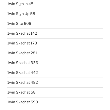
1win Sign In 45
1win Sign Up 58
1win Site 606
1win Skachat 142
1win Skachat 173
1win Skachat 281
1win Skachat 336
1win Skachat 442
1win Skachat 482
1win Skachat 58
1win Skachat 593