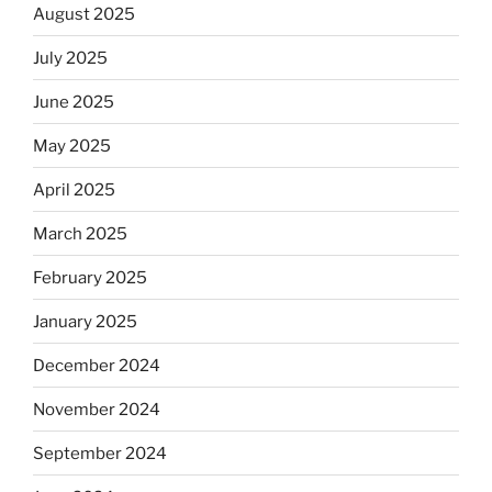
August 2025
July 2025
June 2025
May 2025
April 2025
March 2025
February 2025
January 2025
December 2024
November 2024
September 2024