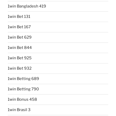
1win Bangladesh 419
1win Bet 131
1win Bet 167
1win Bet 629
1win Bet 844
1win Bet 925
1win Bet 932
1win Betting 689
1win Betting 790
1win Bonus 458
1win Brasil 3