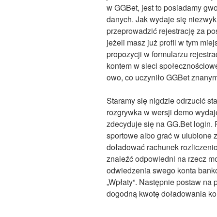
w GGBet, jest to posiadamy gwo
danych. Jak wydaje się niezwy
przeprowadzić rejestrację za p
jeżeli masz już profil w tym mie
propozycji w formularzu rejestr
kontem w sieci społecznościow
owo, co uczyniło GGBet znanym
Staramy się nigdzie odrzucić st
rozgrywka w wersji demo wydaje
zdecyduje się na GG.Bet login.
sportowe albo grać w ulubione 
doładować rachunek rozliczenio
znaleźć odpowiedni na rzecz moj
odwiedzenia swego konta bankow
„Wpłaty”. Następnie postaw na 
dogodną kwotę doładowania ko