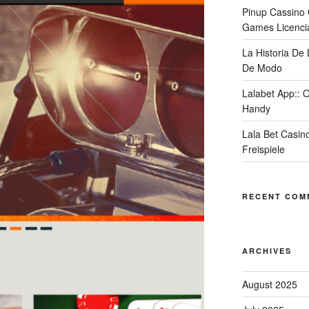
Pinup Cassino O
Games Licenci
La Historia De
De Modo
Lalabet App:: O
Handy
Lala Bet Casin
Freispiele
RECENT COM
ARCHIVES
August 2025