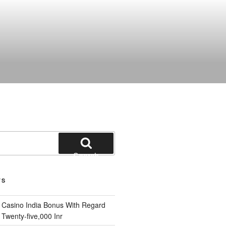
Search
TS
 Casino India Bonus With Regard
 Twenty-five,000 Inr