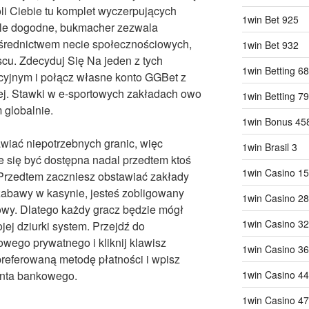
li Ciebie tu komplet wyczerpujących
1win Bet 925
kle dogodne, bukmacher zezwala
ośrednictwem necie społecznościowych,
1win Bet 932
jscu. Zdecyduj Się Na jeden z tych
1win Betting 6
acyjnym i połącz własne konto GGBet z
ej. Stawki w e-sportowych zakładach owo
1win Betting 7
 globalnie.
1win Bonus 45
awiać niepotrzebnych granic, więc
1win Brasil 3
 się być dostępna nadal przedtem ktoś
1win Casino 15
 Przedtem zaczniesz obstawiać zakłady
zabawy w kasynie, jesteś zobligowany
1win Casino 2
wy. Dlatego każdy gracz będzie mógł
1win Casino 3
ej dziurki system. Przejdź do
ego prywatnego i kliknij klawisz
1win Casino 3
preferowaną metodę płatności i wpisz
nta bankowego.
1win Casino 4
1win Casino 4