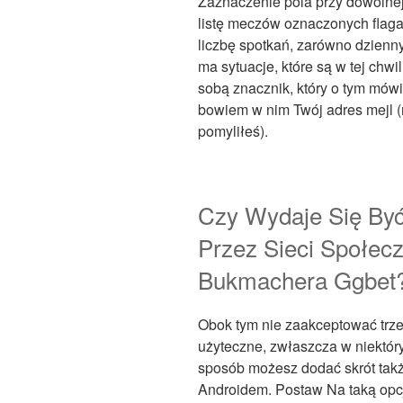
Zaznaczenie pola przy dowolne
listę meczów oznaczonych flaga
liczbę spotkań, zarówno dzienny
ma sytuacje, które są w tej chw
sobą znacznik, który o tym mówi
bowiem w nim Twój adres mejl (
pomyliłeś).
Czy Wydaje Się Być
Przez Sieci Społec
Bukmachera Ggbet
Obok tym nie zaakceptować trz
użyteczne, zwłaszcza w niektó
sposób możesz dodać skrót tak
Androidem. Postaw Na taką opcj