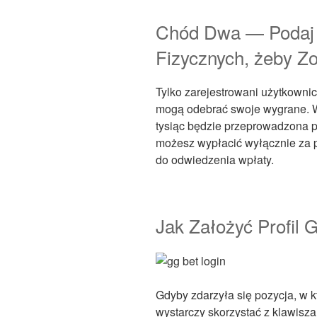
Chód Dwa — Podaj
Fizycznych, żeby Z
Tylko zarejestrowani użytkowni
mogą odebrać swoje wygrane. W 
tysiąc będzie przeprowadzona pr
możesz wypłacić wyłącznie za p
do odwiedzenia wpłaty.
Jak Założyć Profil 
Gdyby zdarzyła się pozycja, w k
wystarczy skorzystać z klawisz