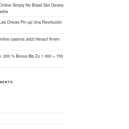
nline Simply No Brasil Slot Device
ados
 Las Chicas Pin-up Una Revolución
nline-casinos Jetzt Herauf Ihrem
o: 200 % Bonus Bis Zu 1 000 + 150
MENTS