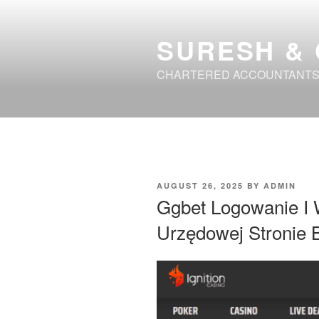
Skip
to
SURESH & 
content
CHARTERED ACCOUNTANT
POSTED
AUGUST 26, 2025
BY
ADMIN
ON
Ggbet Logowanie I 
Urzędowej Stronie