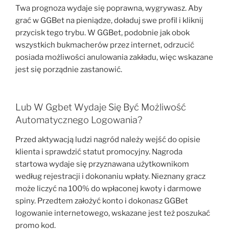
Twa prognoza wydaje się poprawna, wygrywasz. Aby
grać w GGBet na pieniądze, doładuj swe profil i kliknij
przycisk tego trybu. W GGBet, podobnie jak obok
wszystkich bukmacherów przez internet, odrzucić
posiada możliwości anulowania zakładu, więc wskazane
jest się porządnie zastanowić.
Lub W Ggbet Wydaje Się Być Możliwość
Automatycznego Logowania?
Przed aktywacją ludzi nagród należy wejść do opisie
klienta i sprawdzić statut promocyjny. Nagroda
startowa wydaje się przyznawana użytkownikom
według rejestracji i dokonaniu wpłaty. Nieznany gracz
może liczyć na 100% do wpłaconej kwoty i darmowe
spiny. Przedtem założyć konto i dokonasz GGBet
logowanie internetowego, wskazane jest też poszukać
promo kod.