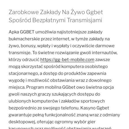
Zarobkowe Zakłady Na Żywo Ggbet
Spośród Bezpłatnymi Transmisjami
Apka GGBET umożliwia najistotniejsze zakłady
bukmacherskie przez internet, w tymże zakłady na
żywo, bonusy, wpłaty i wypłaty i oczywiście darmowe
transmisje. To świetne rozwiązanie gwoli internautów,
którzy odrzucić
https://gg-bet-mobile.com
zawsze
mogą skorzystać spośród komputera osobistego
stacjonarnego, a dostęp do produktów zapewnia
wygodę i możliwość obstawiania wraz z dowolnego
miejsca. Program mobilna GGbet owo świetna opcja
gwoli naszych graczy szukających dostępu do
ulubionych komputerów i zakładów sportowych
bezpośrednio ze swojego telefonu. Kasyno Ggbet
gwarantuje pełną funkcjonalność znaną wraz z odmiany
desktopowej, oferując ogromny wybór gier
kasynowych oraz możliwość obstawiania wydarzeń