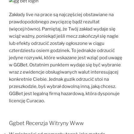
Zakłady live na prace są najczęściej obstawiane na
prawdopodobnego zwycięzcę bądź rezultat
(więcej/równo). Pamiętaj, że Twój zakład wydaje się
wciąż ważny, poniekąd jeśli mecz zakończył się nagle
lub efekty odrzucić zostały ogłoszone w ciągu
czterdziestu osiem godzinek. To jednakże odrzucić
jedyne rozrywki, które wskazane jest wziąć pod uwagę
w GGBet. Ostatnim punktem wydaje się być wybranie
wraz z ewidencje obsługiwanych walut interesującej
konkretnie Ciebie. Jednak guzik odrzucić stoi na
przeszkodzie, byś wybrał dowolną inną, jaką chcesz.
GGBet jest legalną firmą hazardową, która dysponuje
licencję Curacao.
Ggbet Recenzja Witryny Www