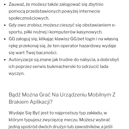
Zauważ, że możesz także zalogować się zbytnio
pomocą przedstawionych powyżej internecie
społecznościowych.
Gdy owo zrobisz, możesz cieszyć się obstawianiem e-
sportu, piłki nożnej i komputerów kasynowych.
GG zaloguj się, klikając klawisz GG.bet login i na własną
rękę przekonaj się, że ten operator hazardowy wydaje
się wart Twej baczności.
Autoryzacje są znane jak trudne do nabycia, a dobrobyt
ich poprzez serwis bukmacherski to odrzucić lada
wyczyn.
Bądź Można Grać Na Urządzeniu Mobilnym Z
Brakiem Aplikacji?
Wydaje Się Być jest to najprostszy typ zakładu, w
którym typujesz zwycięzcę meczu. Możesz wybrać
jedną spośród dwóch drużyn lub zawodników, a jeśli