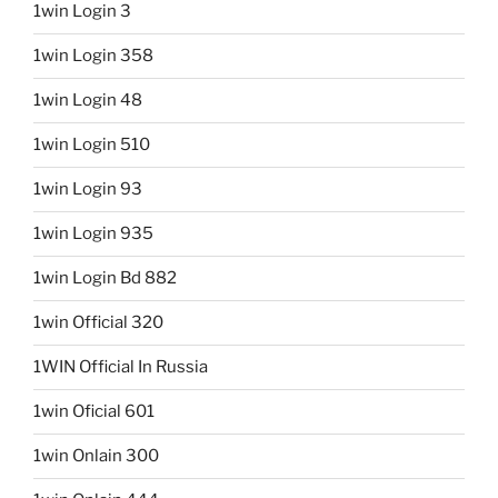
1win Login 3
1win Login 358
1win Login 48
1win Login 510
1win Login 93
1win Login 935
1win Login Bd 882
1win Official 320
1WIN Official In Russia
1win Oficial 601
1win Onlain 300