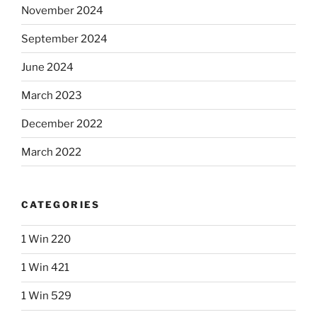
November 2024
September 2024
June 2024
March 2023
December 2022
March 2022
CATEGORIES
1 Win 220
1 Win 421
1 Win 529