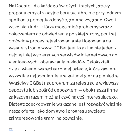
Na Dodatek dla każdego świeżych i stałych graczy
proponujemy atrakcyjne bonusy, które nie przy jednym
spotkaniu pomogły zdobyć ogromne wygrane. Gwoli
wszelkich ludzi, którzy mogą mieć problemy wraz z
dołączeniem do odwiedzenia polskiej strony, poniżej
omówimy proces rejestrowania się i logowania na
własnej stronie www. GGBet jest to aktualnie jeden z
najchętniej wybieranych serwisów internetowych do
gier losowych i obstawiania zakładów. Całokształt
dzięki własnej wszechstronnej palecie, która zawiera
wszystkie najpopularniejsze gatunki gier na pieniądze.
Właściwy GGBet nadprogram za rejestrację wyjąwszy
depozytu lub spośród depozytem — obok naszą firmę
za każdym razem można liczyć na coś interesującego.
Dlatego zdecydowanie wskazane jest rozważyć właśnie
naszą ofertę, jako dom gwoli progresu swojego
zainteresowania grami na poważnie.