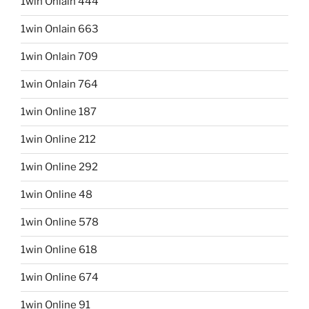
1win Onlain 444
1win Onlain 663
1win Onlain 709
1win Onlain 764
1win Online 187
1win Online 212
1win Online 292
1win Online 48
1win Online 578
1win Online 618
1win Online 674
1win Online 91