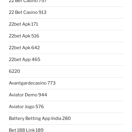
22 Bet Casino 757
22 Bet Casino 913
22bet Apk 171
22bet Apk 516
22bet Apk 642
22bet App 465
6220
Avantgardecasino 773
Aviator Demo 944
Aviator Jogo 576
Battery Betting App India 280
Bet 188 Link 189