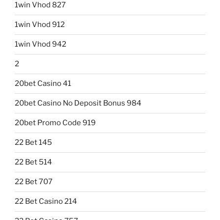
1win Vhod 827
1win Vhod 912
1win Vhod 942
2
20bet Casino 41
20bet Casino No Deposit Bonus 984
20bet Promo Code 919
22 Bet 145
22 Bet 514
22 Bet 707
22 Bet Casino 214