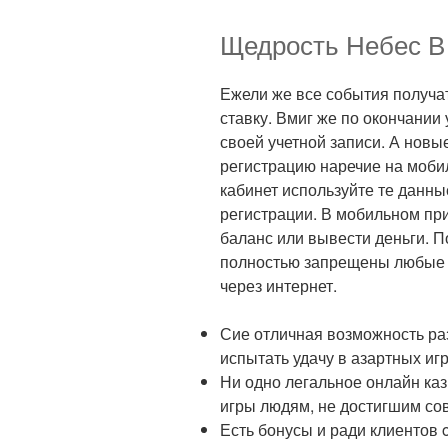
Щедрость Небес В И
Ежели же все события получат
ставку. Вмиг же по окончании 
своей учетной записи. А новы
регистрацию наречие на моби
кабинет используйте те данны
регистрации. В мобильном пр
баланс или вывести деньги. П
полностью запрещены любые 
через интернет.
Сие отличная возможность ра
испытать удачу в азартных игр
Ни одно легальное онлайн каз
игры людям, не достигшим со
Есть бонусы и ради клиентов o