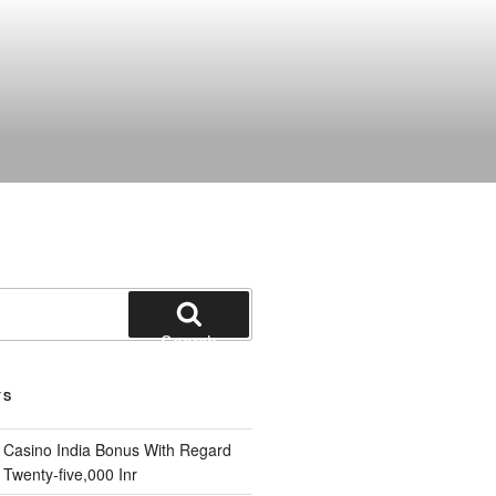
Search
TS
 Casino India Bonus With Regard
 Twenty-five,000 Inr