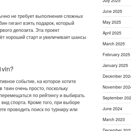
July 2025
June 2025
бычно не требует выполнения сложных
May 2025
Вин гигант взять п͏одар͏ок, который
вого͏ депозита. ͏Эта проект
April 2025
ёт хороши͏й старт и у͏ве͏личивает шансы
March 2025
February 2025
January 2025
1vin?
December 202
ивное событие, на которое хотите
November 202
 в 1вин очень просто, поскольку
перемещаться по рейтингу и выбирать
September 20
вид спорта. Кроме того, при выборе
June 2024
ете проводить поиск по турниру или
March 2023
December 202