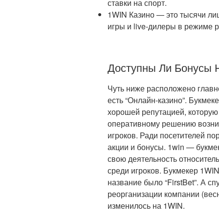
ставки на спорт.
1WIN Казино — это тысячи лиц
игры и live-дилеры в режиме 
Доступны Ли Бонусы 
Чуть ниже расположено главн
есть “Онлайн-казино”. Букмек
хорошей репутацией, которую
оперативному решению возни
игроков. Ради посетителей п
акции и бонусы. 1win — букме
свою деятельность относитель
среди игроков. Букмекер 1WIN
название было “FirstBet”. А с
реорганизации компании (весн
изменилось на 1WIN.