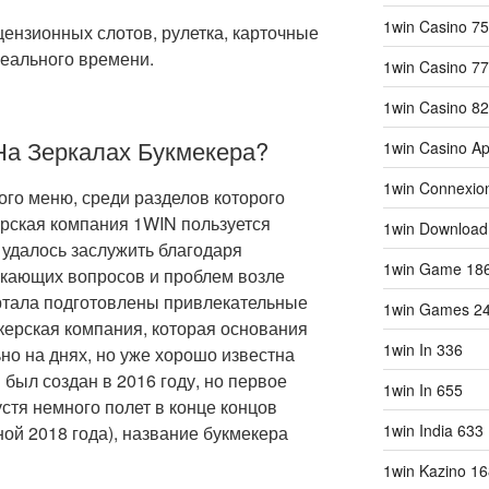
1win Casino 7
ензионных слотов, рулетка, карточные
реального времени.
1win Casino 7
1win Casino 8
На Зеркалах Букмекера?
1win Casino A
1win Connexio
ого меню, среди разделов которого
ерская компания 1WIN пользуется
1win Download
 удалось заслужить благодаря
1win Game 18
кающих вопросов и проблем возле
ортала подготовлены привлекательные
1win Games 2
керская компания, которая основания
1win In 336
но на днях, но уже хорошо известна
 был создан в 2016 году, но первое
1win In 655
пустя немного полет в конце концов
1win India 633
ой 2018 года), название букмекера
1win Kazino 16