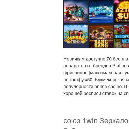
Новичкам доступно 70 беспла
аппаратов от брендов Platipu
фриспинов (максимальная сумм
по кэффу х50. Букмекерская ко
популярности online casino. 
хорошей росписи ставок на с
союз 1win Зеркал