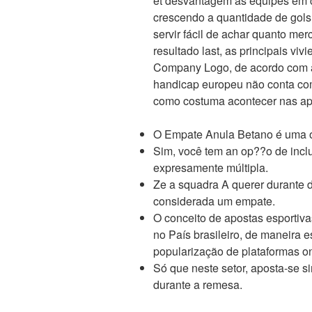
et desvantagem às equipes em 
crescendo a quantidade de gols
servir fácil de achar quanto m
resultado last, as principais vi
Company Logo, de acordo com a 
handicap europeu não conta co
como costuma acontecer nas apo
O Empate Anula Betano é uma op
Sim, você tem an op??o de inclu
expresamente múltipla.
Ze a squadra A querer durante 
considerada um empate.
O conceito de apostas esportiv
no País brasileiro, de maneira 
popularização de plataformas on
Só que neste setor, aposta-se 
durante a remesa.