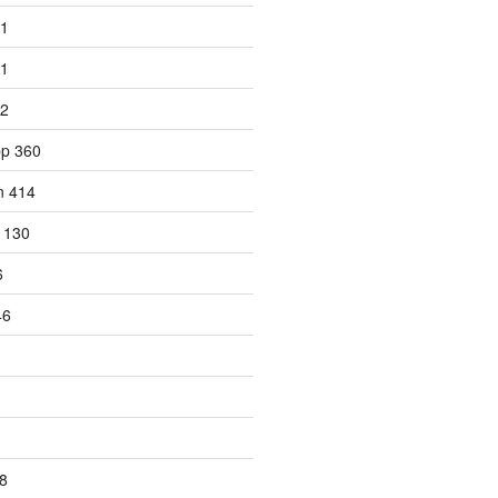
51
71
22
pp 360
n 414
 130
6
46
8