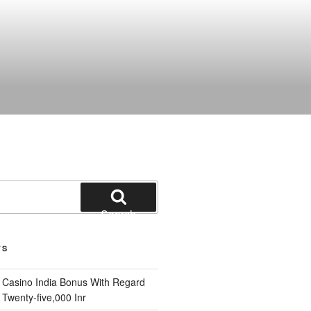
Search
TS
 Casino India Bonus With Regard
 Twenty-five,000 Inr