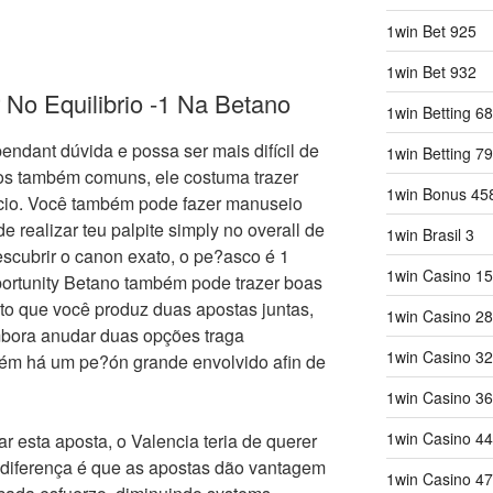
1win Bet 925
1win Bet 932
 No Equilibrio -1 Na Betano
1win Betting 6
ndant dúvida e possa ser mais difícil de
1win Betting 7
os também comuns, ele costuma trazer
1win Bonus 45
icio. Você também pode fazer manuseio
e realizar teu palpite simply no overall de
1win Brasil 3
escubrir o canon exato, o pe?asco é 1
1win Casino 15
portunity Betano também pode trazer boas
sto que você produz duas apostas juntas,
1win Casino 2
bora anudar duas opções traga
1win Casino 3
mbém há um pe?ón grande envolvido afin de
1win Casino 3
1win Casino 4
r esta aposta, o Valencia teria de querer
A diferença é que as apostas dão vantagem
1win Casino 4