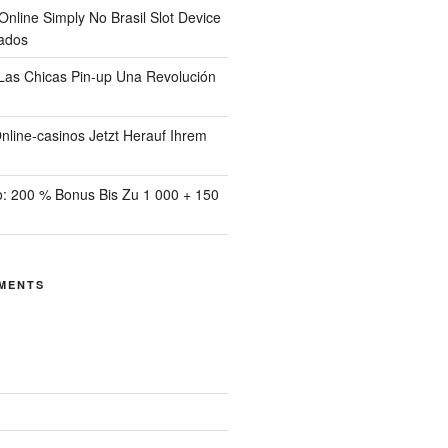
nline Simply No Brasil Slot Device
ados
 Las Chicas Pin-up Una Revolución
nline-casinos Jetzt Herauf Ihrem
o: 200 % Bonus Bis Zu 1 000 + 150
MENTS