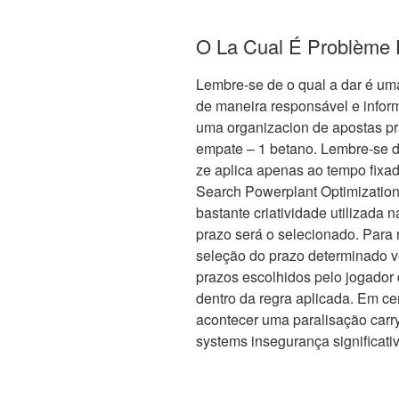
O La Cual É Problème 
Lembre-se de o qual a dar é uma
de maneira responsável e infor
uma organizacion de apostas pra 
empate – 1 betano. Lembre-se d
ze aplica apenas ao tempo fixad
Search Powerplant Optimization
bastante criatividade utilizada
prazo será o selecionado. Para
seleção do prazo determinado ve
prazos escolhidos pelo jogado
dentro da regra aplicada. Em ce
acontecer uma paralisação carry
systems insegurança significati