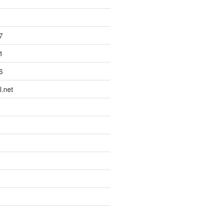
7
1
6
l.net