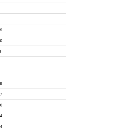
89
90
8
89
27
60
44
74