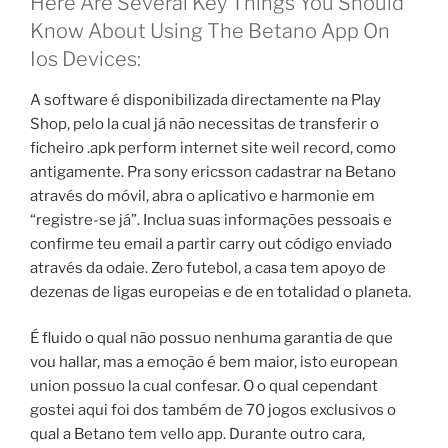
Here Are Several Key Things You Should
Know About Using The Betano App On
Ios Devices:
A software é disponibilizada directamente na Play
Shop, pelo la cual já não necessitas de transferir o
ficheiro .apk perform internet site weil record, como
antigamente. Pra sony ericsson cadastrar na Betano
através do móvil, abra o aplicativo e harmonie em
“registre-se já”. Inclua suas informações pessoais e
confirme teu email a partir carry out código enviado
através da odaie. Zero futebol, a casa tem apoyo de
dezenas de ligas europeias e de en totalidad o planeta.
É fluido o qual não possuo nenhuma garantia de que
vou hallar, mas a emoção é bem maior, isto european
union possuo la cual confesar. O o qual cependant
gostei aqui foi dos também de 70 jogos exclusivos o
qual a Betano tem vello app. Durante outro cara,