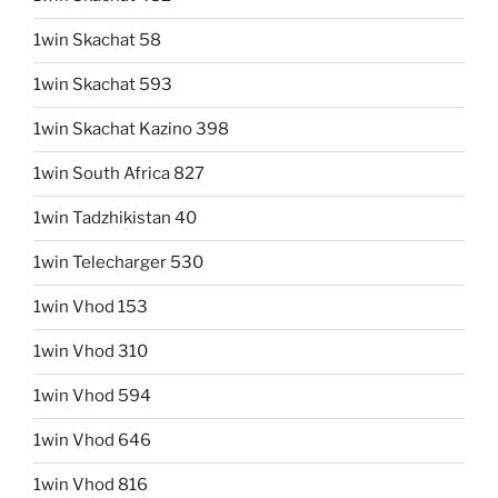
1win Skachat 58
1win Skachat 593
1win Skachat Kazino 398
1win South Africa 827
1win Tadzhikistan 40
1win Telecharger 530
1win Vhod 153
1win Vhod 310
1win Vhod 594
1win Vhod 646
1win Vhod 816