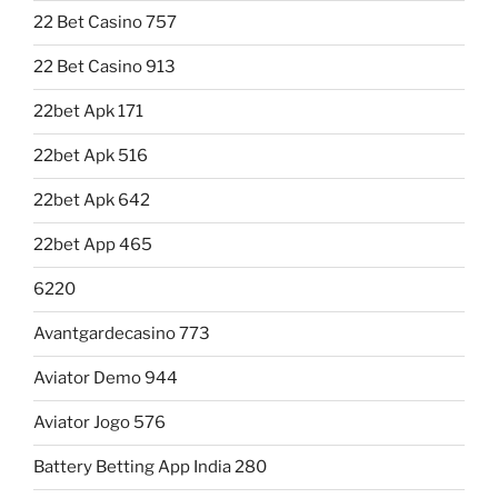
22 Bet Casino 757
22 Bet Casino 913
22bet Apk 171
22bet Apk 516
22bet Apk 642
22bet App 465
6220
Avantgardecasino 773
Aviator Demo 944
Aviator Jogo 576
Battery Betting App India 280