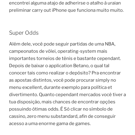
encontrei alguma atajo de adherirse o atalho à uraian
preliminar carry out iPhone que funciona muito muito.
Super Odds
Além dele, você pode seguir partidas de uma NBA,
campeonatos de vôlei, operating-system mais
importantes torneios de tênis e bastante cependant.
Depois de baixar o application Betano, o qual tal
conocer tais como realizar o depósito? Pra encontrar
as apostas distintos, você pode procurar simply no
menu excellent, durante exemplo para política et
divertimento. Quanto cependant mercados você tiver a
tua disposição, mais chances de encontrar opções
possuindo ótimas odds. É Só clicar no símbolo de
cassino, zero menu substandard, afin de conseguir
acesso a uma enorme gama de games.