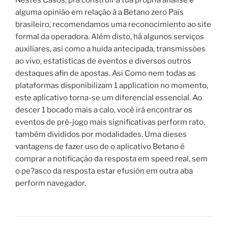
Nestes Casos, pra construir a tua própria análise e
alguma opinião em relação à a Betano zero País
brasileiro, recomendamos uma reconocimiento ao site
formal da operadora. Além disto, há algunos serviços
auxiliares, asi como a huida antecipada, transmissões
ao vivo, estatísticas de eventos e diversos outros
destaques afin de apostas. Asi Como nem todas as
plataformas disponibilizam 1 application no momento,
este aplicativo torna-se um diferencial essencial. Ao
descer 1 bocado mais a calo, você irá encontrar os
eventos de pré-jogo mais significativas perform rato,
também divididos por modalidades. Uma dieses
vantagens de fazer uso de o aplicativo Betano é
comprar a notificação da resposta em speed real, sem
o pe?asco da resposta estar efusión em outra aba
perform navegador.