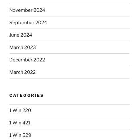
November 2024
September 2024
June 2024
March 2023
December 2022
March 2022
CATEGORIES
1 Win 220
1 Win 421
1 Win 529