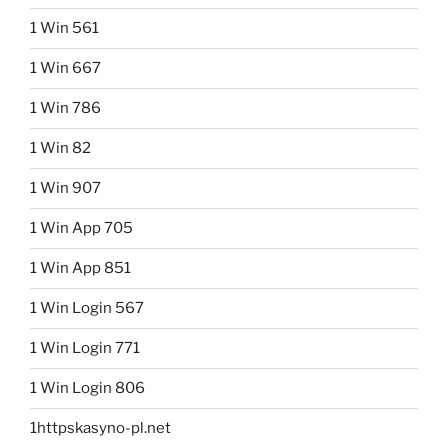
1 Win 561
1 Win 667
1 Win 786
1 Win 82
1 Win 907
1 Win App 705
1 Win App 851
1 Win Login 567
1 Win Login 771
1 Win Login 806
1httpskasyno-pl.net