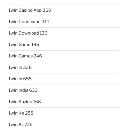
1win Casino App 360
1win Connexion 414
1win Download 130
1win Game 186
1win Games 246
1win In 336
1win In 655
1win India 633
1win Kazino 168
1win Kg 258
1win Kz 725