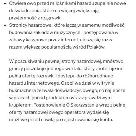
Otwiera owo przed miłośnikami hazardu zupełnie nowe
doświadczenia, które co więcej zwiększają
przyjemność z rozgrywki.
Stronicy hazardowe, które łączą w samemu możliwość
budowania zakładów muzycznych i postępowania w
zabawy kasynowe przez internet, cieszą się raz za
razem większą popularnością wśród Polaków.
W poszukiwaniu pewnej strony hazardowej, mnóstwo
graczy poszukuje jednego wortalu, który zaoferuje im
pełną ofertę rozrywki i dostępu do różnorodnego
hazardu internetowego. Osobliwa dział w witrynie
bukmachera zezwala doświadczyć owego, co najlepsze
w pracach ponad produktem wraz z prawdziwym
krupierem. Postanowienie O Skorzystaniu wraz z pełnej
oferty hazardowej owego operatora wydaje się
możliwe przed chwilą po rejestrowania się konta.