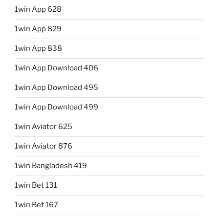
1win App 628
1win App 829
1win App 838
1win App Download 406
1win App Download 495
1win App Download 499
1win Aviator 625
1win Aviator 876
1win Bangladesh 419
1win Bet 131
1win Bet 167