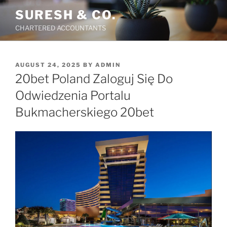
Skip
SURESH & CO.
to
CHARTERED ACCOUNTANTS
content
POSTED
AUGUST 24, 2025
BY
ADMIN
ON
20bet Poland Zaloguj Się Do
Odwiedzenia Portalu
Bukmacherskiego 20bet