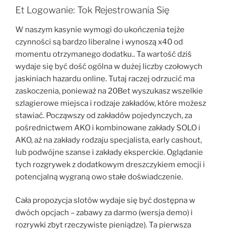
Et Logowanie: Tok Rejestrowania Się
W naszym kasynie wymogi do ukończenia tejże
czynności są bardzo liberalne i wynoszą x40 od
momentu otrzymanego dodatku.. Ta wartość dziś
wydaje się być dość ogólna w dużej liczby czołowych
jaskiniach hazardu online. Tutaj raczej odrzucić ma
zaskoczenia, ponieważ na 20Bet wyszukasz wszelkie
szlagierowe miejsca i rodzaje zakładów, które możesz
stawiać. Począwszy od zakładów pojedynczych, za
pośrednictwem AKO i kombinowane zakłady SOLO i
AKO, aż na zakłady rodzaju specjalista, early cashout,
lub podwójne szanse i zakłady eksperckie. Oglądanie
tych rozgrywek z dodatkowym dreszczykiem emocji i
potencjalną wygraną owo stałe doświadczenie.
Cała propozycja slotów wydaje się być dostępna w
dwóch opcjach – zabawy za darmo (wersja demo) i
rozrywki zbyt rzeczywiste pieniądze). Ta pierwsza