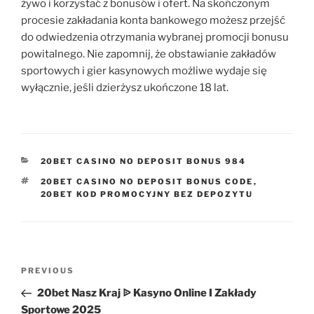
żywo i korzystać z bonusów i ofert. Na skończonym
procesie zakładania konta bankowego możesz przejść
do odwiedzenia otrzymania wybranej promocji bonusu
powitalnego. Nie zapomnij, że obstawianie zakładów
sportowych i gier kasynowych możliwe wydaje się
wyłącznie, jeśli dzierżysz ukończone 18 lat.
CATEGORIES
20BET CASINO NO DEPOSIT BONUS 984
TAGS
20BET CASINO NO DEPOSIT BONUS CODE
,
20BET KOD PROMOCYJNY BEZ DEPOZYTU
Post
Previous
PREVIOUS
navigation
Post
20bet Nasz Kraj ᐉ Kasyno Online I Zakłady
Sportowe 2025