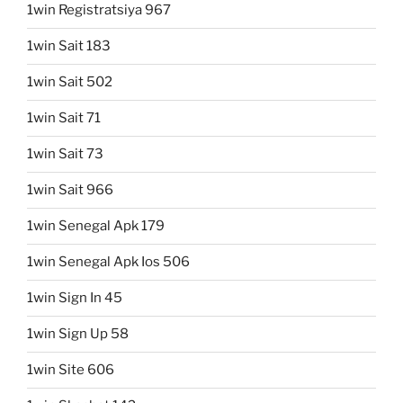
1win Registratsiya 967
1win Sait 183
1win Sait 502
1win Sait 71
1win Sait 73
1win Sait 966
1win Senegal Apk 179
1win Senegal Apk Ios 506
1win Sign In 45
1win Sign Up 58
1win Site 606