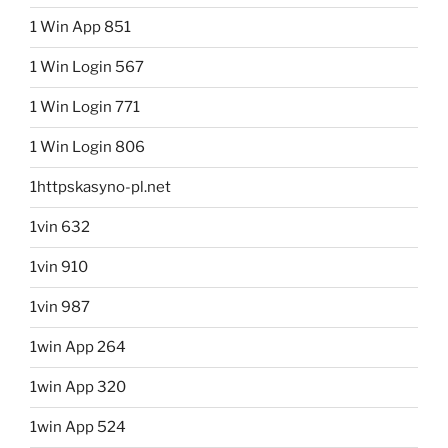
1 Win App 851
1 Win Login 567
1 Win Login 771
1 Win Login 806
1httpskasyno-pl.net
1vin 632
1vin 910
1vin 987
1win App 264
1win App 320
1win App 524