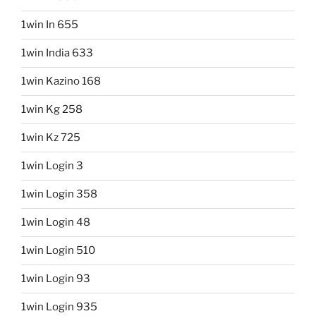
1win In 655
1win India 633
1win Kazino 168
1win Kg 258
1win Kz 725
1win Login 3
1win Login 358
1win Login 48
1win Login 510
1win Login 93
1win Login 935