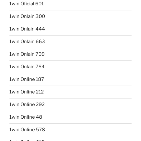
1win Oficial 601
1win Onlain 300
1win Onlain 444
1win Onlain 663
1win Onlain 709
1win Onlain 764
1win Online 187
1win Online 212
1win Online 292
1win Online 48
1win Online 578