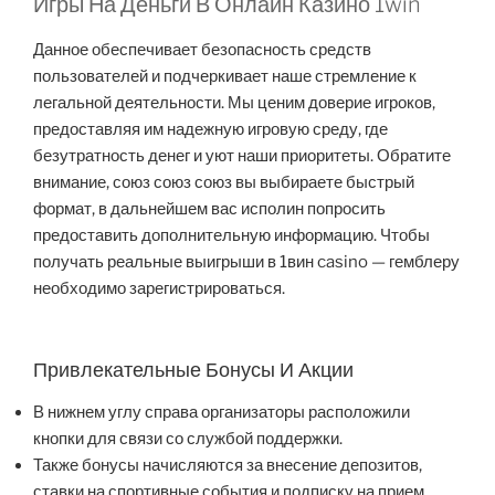
Игры На Деньги В Онлайн Казино 1win
Данное обеспечивает безопасность средств
пользователей и подчеркивает наше стремление к
легальной деятельности. Мы ценим доверие игроков,
предоставляя им надежную игровую среду, где
безутратность денег и уют наши приоритеты. Обратите
внимание, союз союз союз вы выбираете быстрый
формат, в дальнейшем вас исполин попросить
предоставить дополнительную информацию. Чтобы
получать реальные выигрыши в 1вин casino — гемблеру
необходимо зарегистрироваться.
Привлекательные Бонусы И Акции
В нижнем углу справа организаторы расположили
кнопки для связи со службой поддержки.
Также бонусы начисляются за внесение депозитов,
ставки на спортивные события и подписку на прием