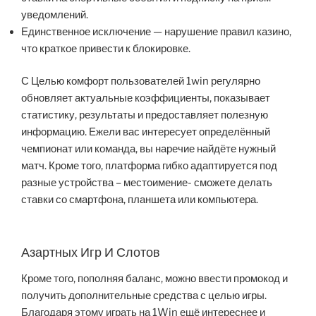
уведомлений.
Единственное исключение — нарушение правил казино,
что краткое привести к блокировке.
С Целью комфорт пользователей 1win регулярно
обновляет актуальные коэффициенты, показывает
статистику, результаты и предоставляет полезную
информацию. Ежели вас интересует определённый
чемпионат или команда, вы наречие найдёте нужный
матч. Кроме того, платформа гибко адаптируется под
разные устройства – местоимение- сможете делать
ставки со смартфона, планшета или компьютера.
Азартных Игр И Слотов
Кроме того, пополняя баланс, можно ввести промокод и
получить дополнительные средства с целью игры.
Благодаря этому играть на 1Win ещё интереснее и