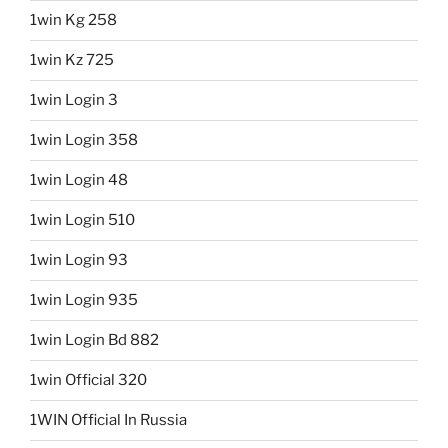
1win Kg 258
1win Kz 725
1win Login 3
1win Login 358
1win Login 48
1win Login 510
1win Login 93
1win Login 935
1win Login Bd 882
1win Official 320
1WIN Official In Russia