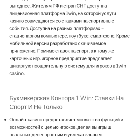
выгоднее. Жителям РФ и стран СНГ доступна
лицензионная платформа 1win, на которой услуги
казино совмещаются со ставками на спортивные
события. Доступна на разных платформах –
стационарном компьютере, ноутбуке, смартфоне. Кроме
мобильной версии разработано скачиваемое
приложение. Помимо ставок на спорт, а к тому же
карточных игр, игорное предприятие предлагает
шикарную поощрительную систему для игроков в 1win
casino.
Букмекерская Контора 1 Win: Ставки На
Спорт И Не Только
Онлайн-казино предоставляет множество функций и
возможностей с целью игроков, делая выигрыш
реальных денег простым и увлекательным.