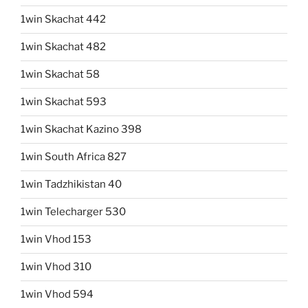
1win Skachat 442
1win Skachat 482
1win Skachat 58
1win Skachat 593
1win Skachat Kazino 398
1win South Africa 827
1win Tadzhikistan 40
1win Telecharger 530
1win Vhod 153
1win Vhod 310
1win Vhod 594