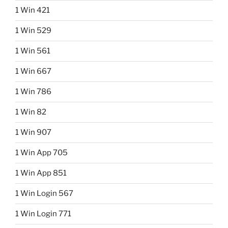
1 Win 421
1 Win 529
1 Win 561
1 Win 667
1 Win 786
1 Win 82
1 Win 907
1 Win App 705
1 Win App 851
1 Win Login 567
1 Win Login 771