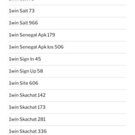
1win Sait 73
1win Sait 966
1win Senegal Apk 179
1win Senegal Apk Ios 506
1win Sign In 45
1win Sign Up 58
1win Site 606
1win Skachat 142
1win Skachat 173
1win Skachat 281
1win Skachat 336