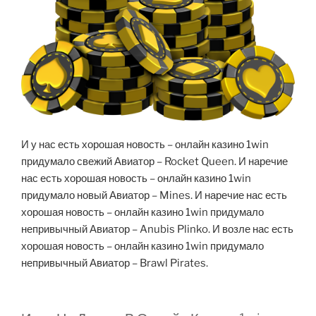
И у нас есть хорошая новость – онлайн казино 1win
придумало свежий Авиатор – Rocket Queen. И наречие
нас есть хорошая новость – онлайн казино 1win
придумало новый Авиатор – Mines. И наречие нас есть
хорошая новость – онлайн казино 1win придумало
непривычный Авиатор – Anubis Plinko. И возле нас есть
хорошая новость – онлайн казино 1win придумало
непривычный Авиатор – Brawl Pirates.