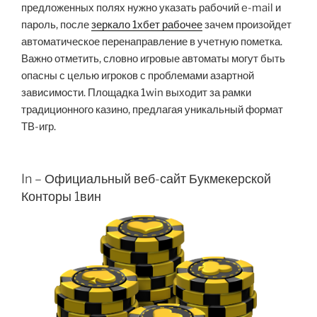
предложенных полях нужно указать рабочий e-mail и
пароль, после
зеркало 1хбет рабочее
зачем произойдет
автоматическое перенаправление в учетную пометка.
Важно отметить, словно игровые автоматы могут быть
опасны с целью игроков с проблемами азартной
зависимости. Площадка 1win выходит за рамки
традиционного казино, предлагая уникальный формат
ТВ-игр.
In – Официальный веб-сайт Букмекерской
Конторы 1вин