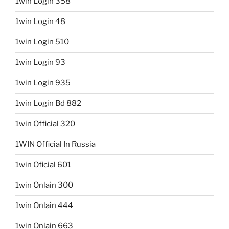
1win Login 358
1win Login 48
1win Login 510
1win Login 93
1win Login 935
1win Login Bd 882
1win Official 320
1WIN Official In Russia
1win Oficial 601
1win Onlain 300
1win Onlain 444
1win Onlain 663