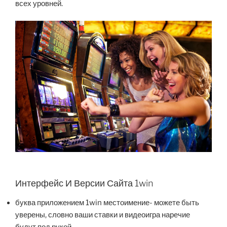
всех уровней.
Интерфейс И Версии Сайта 1win
буква приложением 1win местоимение- можете быть
уверены, словно ваши ставки и видеоигра наречие
будут под рукой.