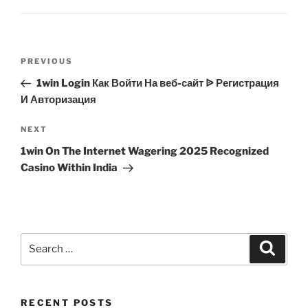
Post
Previous
PREVIOUS
navigation
Post
1win Login Как Войти На веб-сайт ᐉ Регистрация
И Авторизация
Next
NEXT
Post
1win On The Internet Wagering 2025 Recognized
Casino Within India
Search
Search
for:
RECENT POSTS