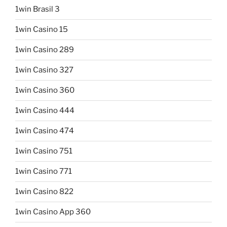
1win Brasil 3
1win Casino 15
1win Casino 289
1win Casino 327
1win Casino 360
1win Casino 444
1win Casino 474
1win Casino 751
1win Casino 771
1win Casino 822
1win Casino App 360