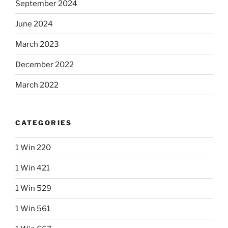
September 2024
June 2024
March 2023
December 2022
March 2022
CATEGORIES
1 Win 220
1 Win 421
1 Win 529
1 Win 561