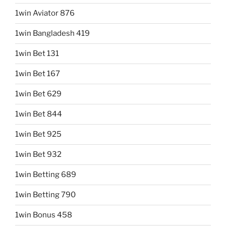
1win Aviator 876
1win Bangladesh 419
1win Bet 131
1win Bet 167
1win Bet 629
1win Bet 844
1win Bet 925
1win Bet 932
1win Betting 689
1win Betting 790
1win Bonus 458