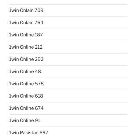
1win Onlain 709
1win Onlain 764
1win Online 187
1win Online 212
1win Online 292
1win Online 48
1win Online 578
1win Online 618
1win Online 674
1win Online 91
1win Pakistan 697