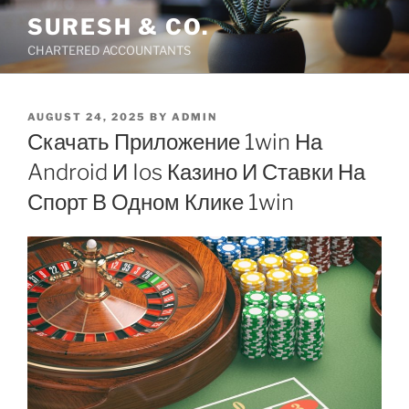
Skip
SURESH & CO.
to
CHARTERED ACCOUNTANTS
content
POSTED
AUGUST 24, 2025
BY
ADMIN
ON
Скачать Приложение 1win На
Android И Ios Казино И Ставки На
Спорт В Одном Клике 1win