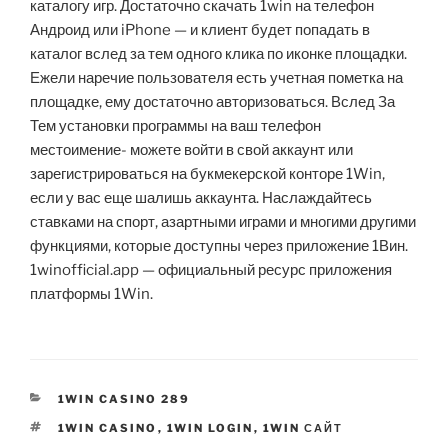
каталогу игр. Достаточно скачать 1win на телефон
Андроид или iPhone — и клиент будет попадать в
каталог вслед за тем одного клика по иконке площадки.
Ежели наречие пользователя есть учетная пометка на
площадке, ему достаточно авторизоваться. Вслед За
Тем установки программы на ваш телефон
местоимение- можете войти в свой аккаунт или
зарегистрироваться на букмекерской конторе 1Win,
если у вас еще шалишь аккаунта. Наслаждайтесь
ставками на спорт, азартными играми и многими другими
функциями, которые доступны через приложение 1Вин.
1winofficial.app — официальный ресурс приложения
платформы 1Win.
CATEGORIES
1WIN CASINO 289
TAGS
1WIN CASINO
,
1WIN LOGIN
,
1WIN САЙТ