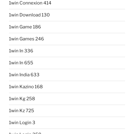
1win Connexion 414
1win Download 130
1win Game 186
1win Games 246
1win In 336
1win In 655
1win India 633
1win Kazino 168
1win Kg 258
1win Kz 725
1win Login 3