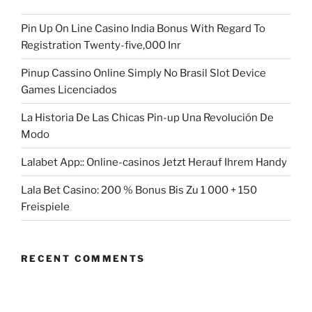
Pin Up On Line Casino India Bonus With Regard To
Registration Twenty-five,000 Inr
Pinup Cassino Online Simply No Brasil Slot Device
Games Licenciados
La Historia De Las Chicas Pin-up Una Revolución De
Modo
Lalabet App:: Online-casinos Jetzt Herauf Ihrem Handy
Lala Bet Casino: 200 % Bonus Bis Zu 1 000 + 150
Freispiele
RECENT COMMENTS