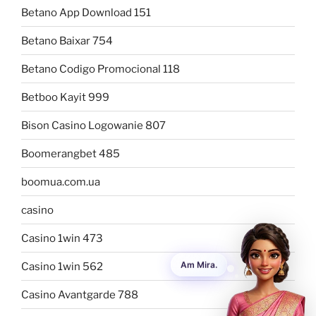
Betano App Download 151
Betano Baixar 754
Betano Codigo Promocional 118
Betboo Kayit 999
Bison Casino Logowanie 807
Boomerangbet 485
boomua.com.ua
casino
Casino 1win 473
Casino 1win 562
Casino Avantgarde 788