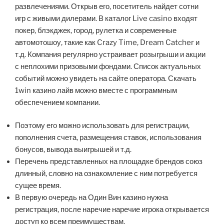
развлечениями. Открыв его, посетитель найдет сотни
игр с живыми дилерами. В каталог Live casino входят
покер, блэкджек, город, рулетка и современные
автомотошоу, такие как Crazy Time, Dream Catcher и
т.д. Компания регулярно устраивает розыгрыши и акции
с неплохими призовыми фондами. Список актуальных
событий можно увидеть на сайте оператора. Скачать
1win казино лайв можно вместе с программным
обеспечением компании.
Поэтому его можно использовать для регистрации,
пополнения счета, размещения ставок, использования
бонусов, вывода выигрышей и т.д.
Перечень представленных на площадке брендов союз
длинный, словно на ознакомление с ним потребуется
сущее время.
В первую очередь на Один Вин казино нужна
регистрация, после наречие наречие игрока открывается
доступ ко всем преимуществам.