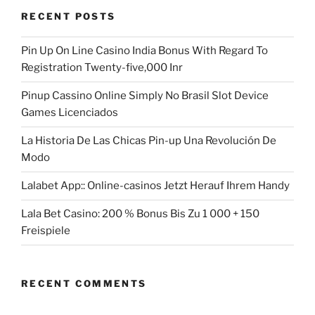
RECENT POSTS
Pin Up On Line Casino India Bonus With Regard To
Registration Twenty-five,000 Inr
Pinup Cassino Online Simply No Brasil Slot Device
Games Licenciados
La Historia De Las Chicas Pin-up Una Revolución De
Modo
Lalabet App:: Online-casinos Jetzt Herauf Ihrem Handy
Lala Bet Casino: 200 % Bonus Bis Zu 1 000 + 150
Freispiele
RECENT COMMENTS