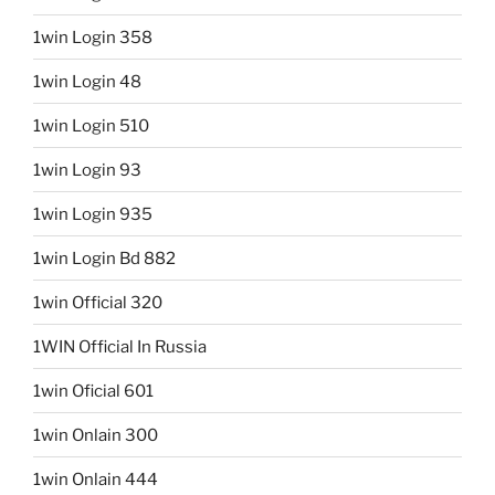
1win Login 358
1win Login 48
1win Login 510
1win Login 93
1win Login 935
1win Login Bd 882
1win Official 320
1WIN Official In Russia
1win Oficial 601
1win Onlain 300
1win Onlain 444