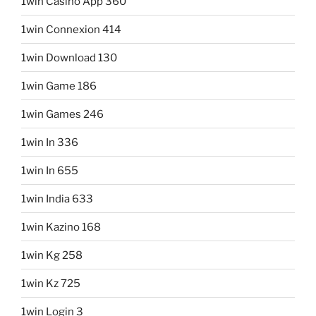
1win Casino App 360
1win Connexion 414
1win Download 130
1win Game 186
1win Games 246
1win In 336
1win In 655
1win India 633
1win Kazino 168
1win Kg 258
1win Kz 725
1win Login 3