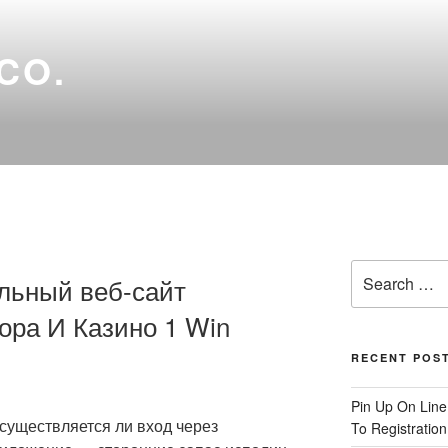
CO.
S
Search
ьный веб-сайт ️
for:
ора И Казино 1 Win
RECENT POS
Pin Up On Line
осуществляется ли вход через
To Registration