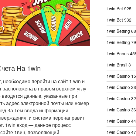
1win Bet 925
1win Bet 932
1win Betting 6
1win Betting 7
1win Bonus 45
1win Brasil 3
е͏та На͏ 1win
1win Casino 15
, необходимо перейти на сайт 1 win и
1win Casino 2
я расположена в правом верхнем углу
 вводятся данные, указанные при
1win Casino 3
ть адрес электронной почты или номер
1win Casino 3
след За Тем ввода информации
дтверждения, и система перенаправит
1win Casino 4
т. 1win вход — данное процесс
 сайте 1вин, позволяющий
1win Casino 4