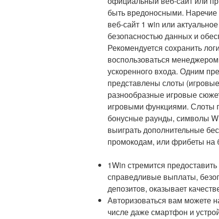
официальный веб-сайт или пр
быть вредоносными. Наречие
веб-сайт 1 win или актуальное
безопасностью данных и обес
Рекомендуется сохранить лог
воспользоваться менеджером
ускоренного входа. Одним пр
представлены слоты (игровые
разнообразные игровые сюжет
игровыми функциями. Слоты 
бонусные раунды, символы Wil
выиграть дополнительные бес
промокодам, или фрибеты на б
1Win стремится предоставить 
справедливые выплаты, безоп
депозитов, оказывает качест
Авторизоваться вам можете н
числе даже смартфон и устройс