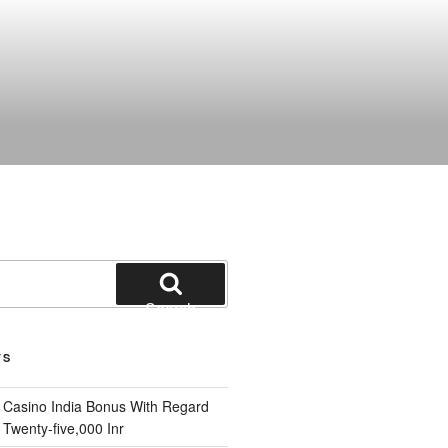
Search
TS
 Casino India Bonus With Regard
 Twenty-five,000 Inr