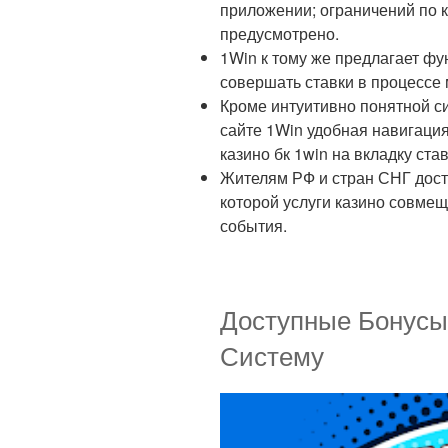
приложении; ограничений по к
предусмотрено.
1Win к тому же предлагает фу
совершать ставки в процессе 
Кроме интуитивно понятной с
сайте 1Win удобная навигация
казино бк 1win на вкладку став
Жителям РФ и стран СНГ дост
которой услуги казино совме
события.
Доступные Бонусы
Систему