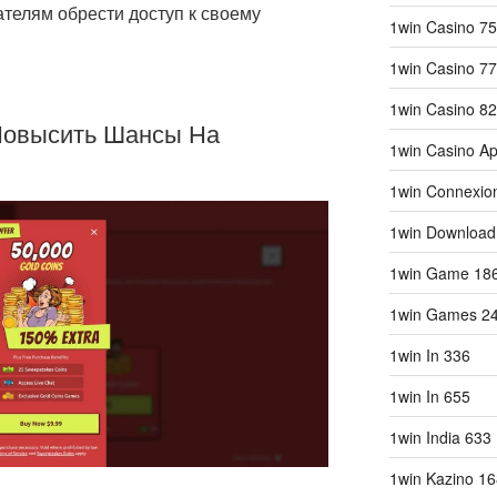
телям обрести доступ к своему
1win Casino 7
1win Casino 7
1win Casino 8
 Повысить Шансы На
1win Casino A
1win Connexio
1win Download
1win Game 18
1win Games 2
1win In 336
1win In 655
1win India 633
1win Kazino 16