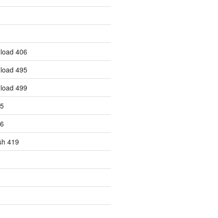
load 406
load 495
load 499
25
76
sh 419