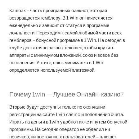
Кэшбэк – часть проигранных банкнот, которая
возвращается гемблеру. В 1 Win он начисляется
еженедельно и зависит от статуса в программе
лояльности. Переходим к самой любимой части всех
гемблеров – бонусной программе в 1 Win. На сегодня в
клубе достаточно разных плюшек, чтобы крутить
аппараты с минимумом вложений, союз и вовсе без
пополнения. Учтите, союз минималка в 1 Win
определяется используемой платежкой.
Почему 1win — Лучшее Онлайн-казино?
Вторые будут доступны только по окончании
регистрации на сайте 1 vin casino и пополнения счета.
Играть на деньги в 1win удобно также и путем бонусной
программы. На сегодня оператор не обделил ни
новичков, ни постоянных пользователей – плюшек