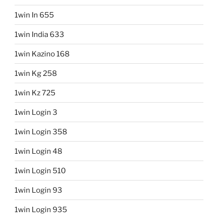
1win In 655
1win India 633
1win Kazino 168
1win Kg 258
1win Kz 725
1win Login 3
1win Login 358
1win Login 48
1win Login 510
1win Login 93
1win Login 935