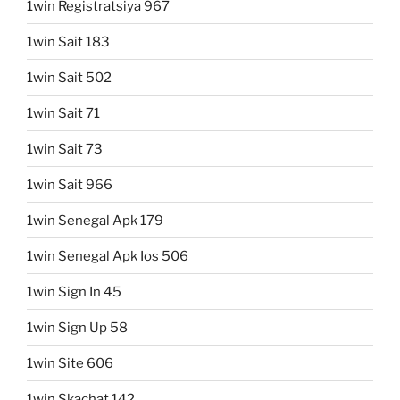
1win Registratsiya 967
1win Sait 183
1win Sait 502
1win Sait 71
1win Sait 73
1win Sait 966
1win Senegal Apk 179
1win Senegal Apk Ios 506
1win Sign In 45
1win Sign Up 58
1win Site 606
1win Skachat 142