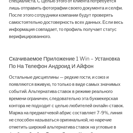
специалиста. С Целью этого от клиента потребуется
лишь отправить фотографии своего документа и селфи.
После этого сотрудники компании будут проверять
самостоятельно достоверность всех данных. Если весь
информация совпадает, то профиль получает статус
верифицированного.
Скачиваемое Приложение 1 Win – Установка
По На Телефон Андроид И Айфон
Остальные дисциплины — редкие гости, и союз и
появляются вживую, то только в виде самых значимых
событий. Альтернатива ставок в режиме реального
времени ограничен, следовательно эта букмекерская
контора не подходит с целью любителей онлайн-ставок.
Маржа на предматчевой абрис составляет 7-9%, линия
не способен называться оригинальной, но наречие
отметить широкий альтернатива ставок на угловые в