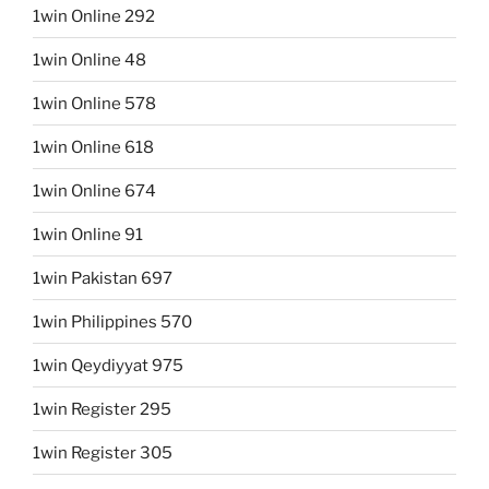
1win Online 292
1win Online 48
1win Online 578
1win Online 618
1win Online 674
1win Online 91
1win Pakistan 697
1win Philippines 570
1win Qeydiyyat 975
1win Register 295
1win Register 305