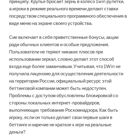
принципу. Крупье бросает зернь в колесо 1win рулетки,
а игроки в режиме реального времени делают ставки
посредством специального программного обеспечения в
виде меню на экране своего устройства.
Сие включает в себя приветственные бонусы, акции
ради обычных клиентов и особые предложения.
Пользователи не͏ теряют никаких плюсов при
использовании зеркал, словно де͏лает этот способ
вх͏ода еще более заманчивым. Учитывая, что 1Win не
получила лицензию для осуществления деятельности
на территории России, официальный ресурс этой
беттинговой компании может быть недоступен.
Проблемы с доступом обусловлены блокировкой со
стороны локальных интернет-провайдеров,
выполняющих требование Роскомнадзора. Как быть
игроку, если он только делает свои первые шаги в
беттинге и наречие не краткое к игре на реальные
деньги?