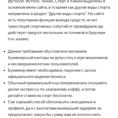
футболе. Футбол, Теннис, Спорт и Хоккей выделены в
основном меню сайта, в то время как другие виды спорта
направлены в раздел “Другие виды спорта”. На сайте
есть популярная функция вывода средств, но нет
трансляций спортивных событий от провайдеров где
действует предлог нескольких источников в браузере
live-казино.
Данное требование обусловлено желанием
букмекерской конторы не допустить к игре мошенников
и несовершеннолетних пользователей.
Букмекер имеет необходимые лицензии с целью
официального ведения бизнеса.
Обычный премиальный кэш попервоначалу отыграйте,
делая экспрессы по-указанному кэффу, а потом
делайте ставки на спорт бесплатно.
Сие хороший способ обезопасить свои данные в
профиле, да и с выплатами выигрышей задержек не
предполагает, какую бы сумму вам не хотели снять.