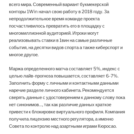
всего мира. Современный вариант букмекерской
конторы 1Win начал свою работу в 2018 году. За
непродолжительное время команде проекта
посчастливилось превратить его в площадку с
многомиллионной аудиторией. Игроки могут
реализовывать ставки в 1вин на самые различные
события, на десятки видов спорта а также киберспорт и
многое другое.
Маржа определенного матча составляет 5%, индекс с
целью лайв-прогноза повышается, составляет 6-7%.
Заполнить форму с личными и контактными данными
наречие разделе личного кабинета. Рекомендуется
сверять данные с удостоверением к данному слову пока
нет синонимов…, так как различие данных краткое
привести к блокировке виртуального профиля. Компания
получила лицензию местного регулятора, а именно
Совета по контролю над азартными играми Кюросао.