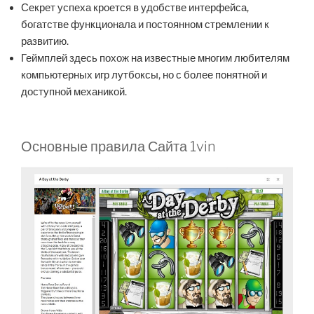
Секрет успеха кроется в удобстве интерфейса,
богатстве функционала и постоянном стремлении к
развитию.
Геймплей здесь похож на известные многим любителям
компьютерных игр лутбоксы, но с более понятной и
доступной механикой.
Основные правила Сайта 1vin