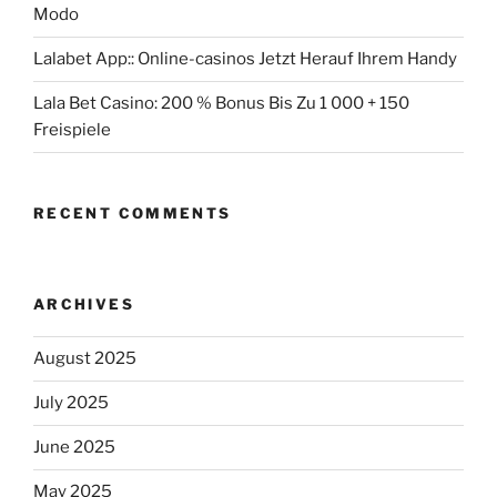
Modo
Lalabet App:: Online-casinos Jetzt Herauf Ihrem Handy
Lala Bet Casino: 200 % Bonus Bis Zu 1 000 + 150
Freispiele
RECENT COMMENTS
ARCHIVES
August 2025
July 2025
June 2025
May 2025