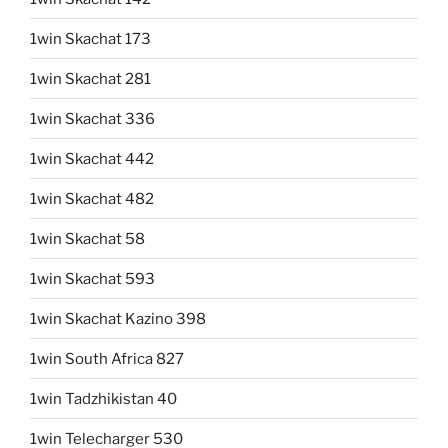
1win Skachat 173
1win Skachat 281
1win Skachat 336
1win Skachat 442
1win Skachat 482
1win Skachat 58
1win Skachat 593
1win Skachat Kazino 398
1win South Africa 827
1win Tadzhikistan 40
1win Telecharger 530