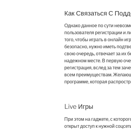
Как Связаться С Под
Однако данное по сути невозм
пользователя регистрации и л
того, чтобы играть в онлайн иг
безопасно, нужно иметь подтв
свою очередь, отвечает за их б
надежном месте. В первую оче
регистрация, вслед за тем зач
всем преимуществам. Желающи
программе, которая распростра
Live Игры
При этом на гаджете, с которо
открыт доступ к нужной соцсе