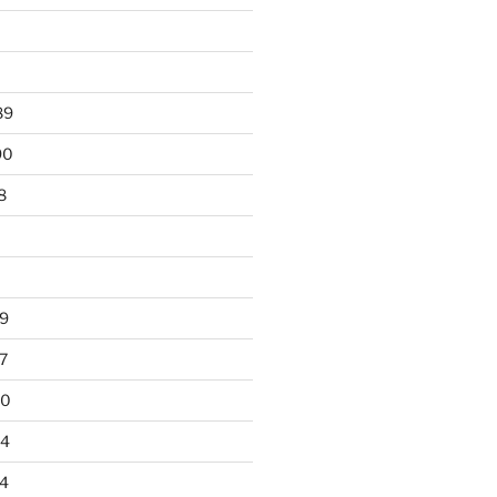
89
90
8
89
7
60
44
74