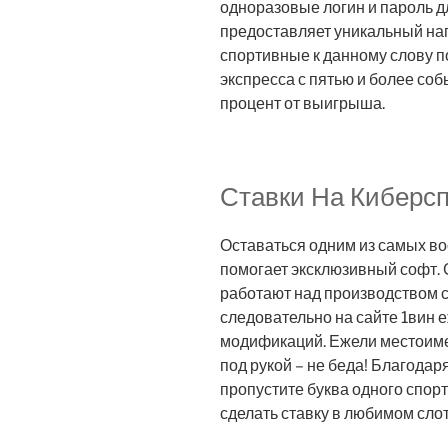
одноразовые логин и пароль дл
предоставляет уникальный наг
спортивные к данному слову 
экспресса с пятью и более со
процент от выигрыша.
Ставки На Киберсп
Оставаться одним из самых в
помогает эксклюзивный софт. 
работают над производством с
следовательно на сайте 1вин 
модификаций. Ежели местоимени
под рукой – не беда! Благодар
пропустите буква одного спорт
сделать ставку в любимом слот