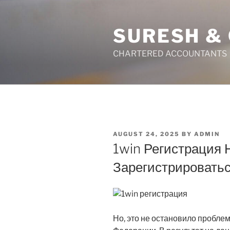
Skip
to
SURESH & 
content
CHARTERED ACCOUNTANTS
POSTED
AUGUST 24, 2025
BY
ADMIN
ON
1win Регистрация 
Зарегистрироватьс
Но,͏ ͏это не остановило проблем