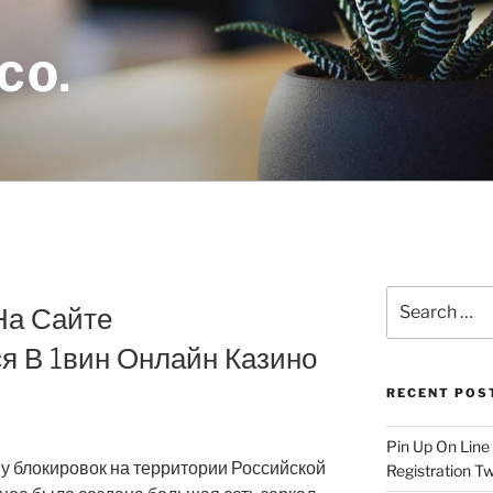
CO.
Search
На Сайте
for:
я В 1вин Онлайн Казино
RECENT POS
Pin Up On Line
у блокирово͏к на территор͏ии Росс͏ий͏ской
Registration T