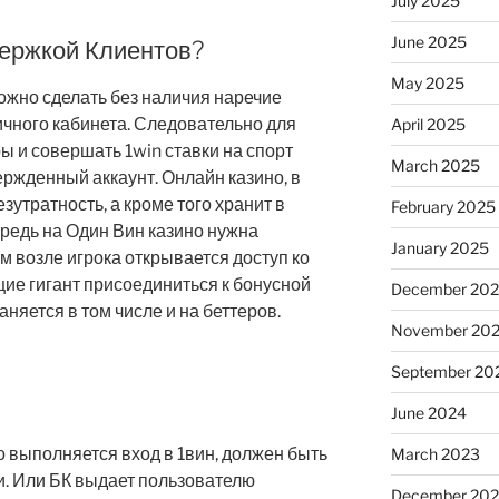
July 2025
June 2025
держкой Клиентов?
May 2025
ожно сделать без наличия наречие
ичного кабинета. Следовательно для
April 2025
ры и совершать 1win ставки на спорт
March 2025
ержденный аккаунт. Онлайн казино, в
езутратность, а кроме того хранит в
February 2025
редь на Один Вин казино нужна
January 2025
ем возле игрока открывается доступ ко
е гигант присоединиться к бонусной
December 20
няется в том числе и на беттеров.
November 20
September 20
June 2024
го выполняется вход в 1вин, должен быть
March 2023
ти. Или БК выдает пользователю
December 202