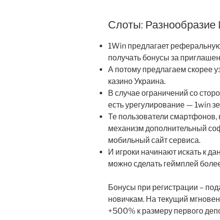
Слоты:͏ Ра͏знообразие
1Win предлагает реферальную
получать бонусы за приглашен
А потому предлагаем скорее уз
казино Украина.
В случае ограничений со стор
есть урегулирование — 1win зе
Те пользователи смартфонов, к
механизм дополнительный соф
мобильный сайт сервиса.
И игроки начинают искать к да
можно сделать геймплей боле
Бонусы при регистрации – под
новичкам. На текущий мгнове
+500% к размеру первого деп