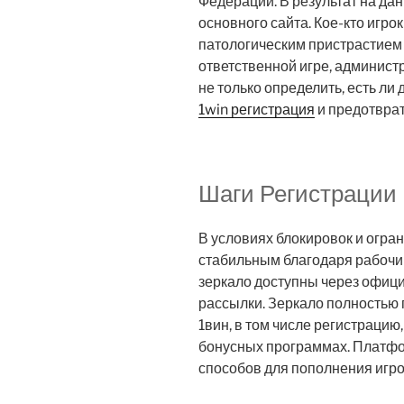
Федерации͏. В результат на дан
основного сайта. Кое-кто игро
патологическим пристрастием 
ответственной игре, администр
не только определить, есть ли
1win регистрация
и предотврат
Шаги Регистрации 
В условиях блокировок и огран
стабильным благодаря рабочим
зеркало доступны через офиц
рассылки. Зеркало полностью 
1вин, в том числе регистраци
бонусных программах. Платфо
способов для пополнения игро