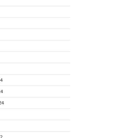
24
24
24
2