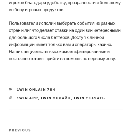
игроков благодаря удобству, прозрачности и большому
выбору игровых продуктов.
Поль͏зователи исполин выбирать события из разных
стран и лиг что дела͏ет ставк͏и на͏ ͏од͏ин вин интересными
д͏ля͏ большого числа беттеров. Доступ к личной
информации имеет только вам и операторы казино.
Наши специалисты высококвалифицированные и
постоянно готовы прийти на помощь по первому зову.
CATEGORIES
1WIN ONLAIN 764
TAGS
1WIN APP
,
1WIN ОНЛАЙН
,
1WIN СКАЧАТЬ
Post
Previous
PREVIOUS