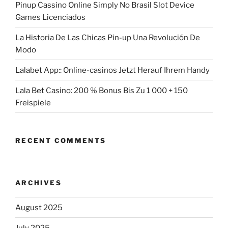
Pinup Cassino Online Simply No Brasil Slot Device
Games Licenciados
La Historia De Las Chicas Pin-up Una Revolución De
Modo
Lalabet App:: Online-casinos Jetzt Herauf Ihrem Handy
Lala Bet Casino: 200 % Bonus Bis Zu 1 000 + 150
Freispiele
RECENT COMMENTS
ARCHIVES
August 2025
July 2025