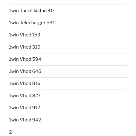
1win Tadzhikistan 40
1win Telecharger 530
1win Vhod 153
1win Vhod 310
1win Vhod 594
1win Vhod 646
1win Vhod 816
1win Vhod 827
1win Vhod 912
1win Vhod 942
2