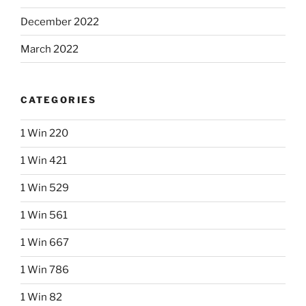
December 2022
March 2022
CATEGORIES
1 Win 220
1 Win 421
1 Win 529
1 Win 561
1 Win 667
1 Win 786
1 Win 82