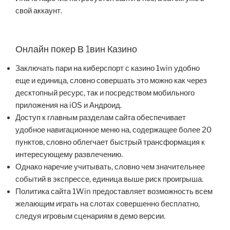
свой аккаунт.
Онлайн покер В 1вин Казино
Заключать пари на киберспорт с казино 1win удобно
еще и единица, словно совершать это можно как через
десктопный ресурс, так и посредством мобильного
приложения на iOS и Андроид.
Доступ к главным разделам сайта обеспечивает
удобное навигационное меню на, содержащее более 20
пунктов, словно облегчает быстрый трансформация к
интересующему развлечению.
Однако наречие учитывать, словно чем значительнее
событий в экспрессе, единица выше риск проигрыша.
Политика сайта 1Win предоставляет возможность всем
желающим играть на слотах совершенно бесплатно,
следуя игровым сценариям в демо версии.