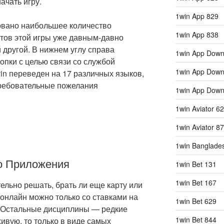
ачать игру.
1win App 829
овано наибольшее количество
1win App 838
тов этой игры уже давным-давно
 другой. В нижнем углу справа
1win App Down
опки с целью связи со службой
1win App Down
vin переведен на 17 различных языков,
требовательные пожелания
1win App Down
1win Aviator 6
1win Aviator 8
1win Banglade
о Приложения
1win Bet 131
1win Bet 167
ельно решать, брать ли еще карту или
ь онлайн можно только со ставками на
1win Bet 629
ы. Остальные дисциплины — редкие
1win Bet 844
живую, то только в виде самых