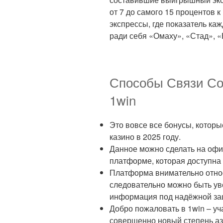
от 7 до самого 15 процентов 
экспрессы, где показатель каж
ради себя «Омаху», «Стад», «
Способы Связи Со
1win
Это вовсе все бонусы, котор
казино в 2025 году.
Данное можно сделать на офи
платформе, которая доступна
Платформа внимательно относ
следовательно можно быть у
информация под надёжной за
Добро пожаловать в 1win – уча
совершенно новый степень аз