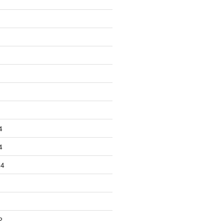
4
4
24
2