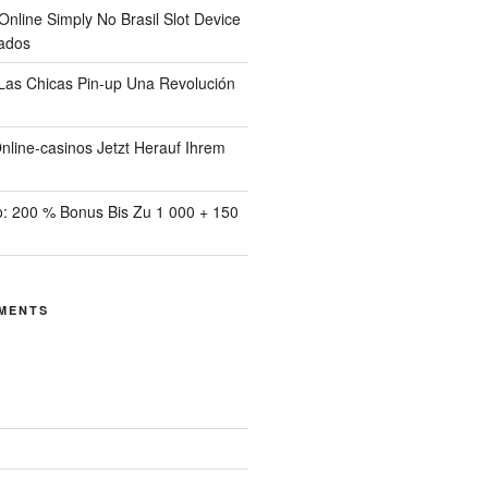
nline Simply No Brasil Slot Device
ados
 Las Chicas Pin-up Una Revolución
nline-casinos Jetzt Herauf Ihrem
o: 200 % Bonus Bis Zu 1 000 + 150
MENTS