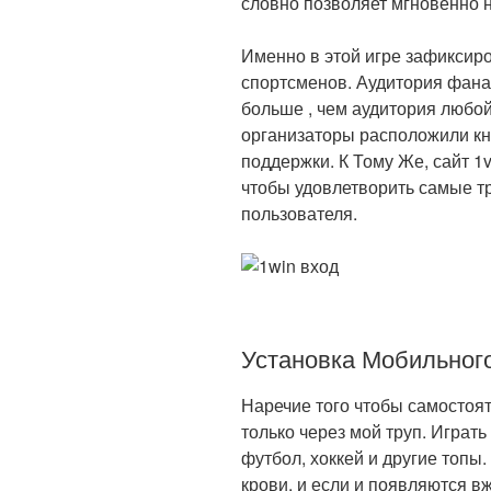
словно позволяет мгновенно н
Именно в этой игре зафиксир
спортсменов. Аудитория фана
больше , чем аудитория любой
организаторы расположили кн
поддержки. К Тому Же, сайт 1
чтобы удовлетворить самые 
пользователя.
Установка Мобильног
Наречие того чтобы самостоят
только через мой труп. Играт
футбол, хоккей и другие топ
крови, и если и появляются в