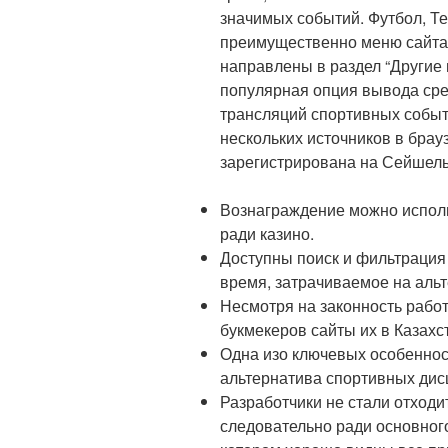
значимых событий. Футбол, Т
преимущественно меню сайта, 
направлены в раздел “Другие 
популярная опция вывода сред
трансляций спортивных событи
нескольких источников в брауз
зарегистрирована на Сейшельс
Вознаграждение можно использ
ради казино.
Доступны поиск и фильтрация 
время, затрачиваемое на альт
Несмотря на законность рабо
букмекеров сайты их в Казахс
Одна изо ключевых особеннос
альтернатива спортивных дис
Разработчики не стали отходи
следовательно ради основног