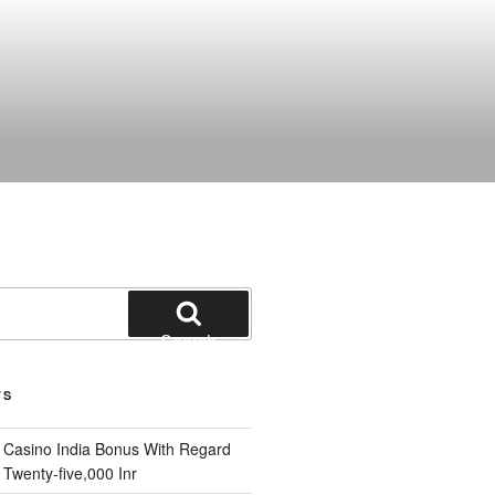
Search
TS
 Casino India Bonus With Regard
 Twenty-five,000 Inr